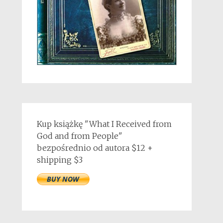
Kup książkę "What I Received from
God and from People"
bezpośrednio od autora $12 +
shipping $3