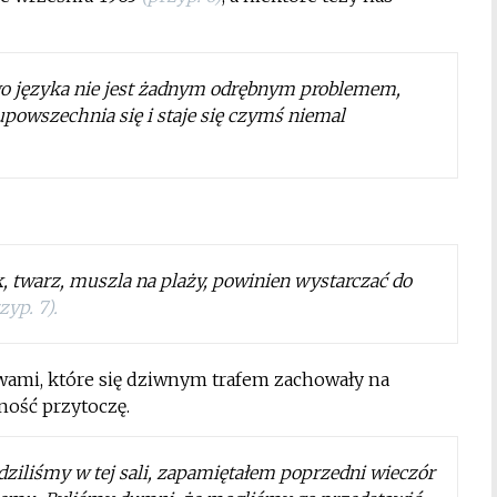
go języka nie jest żadnym odrębnym problemem,
upowszechnia się i staje się czymś niemal
k, twarz, muszla na plaży, powinien wystarczać do
zyp. 7).
ami, które się dziwnym trafem zachowały na
zność przytoczę.
dziliśmy w tej sali, zapamiętałem poprzedni wieczór