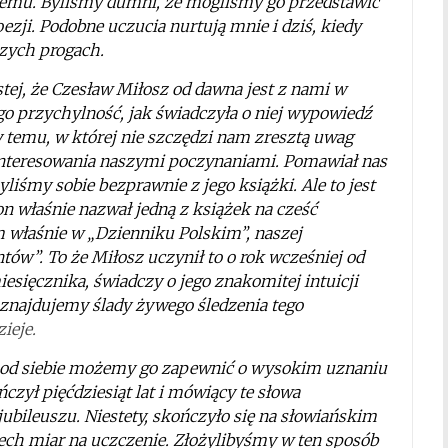
t temu. Byliśmy dumni, że mogliśmy go przedstawić
ji. Podobne uczucia nurtują mnie i dziś, kiedy
zych progach.
ej, że Czesław Miłosz od dawna jest z nami w
ego przychylność, jak świadczyła o niej wypowiedź
temu, w której nie szczędzi nam zresztą uwag
interesowania naszymi poczynaniami. Pomawiał nas
liśmy sobie bezprawnie z jego książki. Ale to jest
n właśnie nazwał jedną z książek na cześć
m właśnie w „Dzienniku Polskim”, naszej
ów”. To że Miłosz uczynił to o rok wcześniej od
sięcznika, świadczy o jego znakomitej intuicji
 znajdujemy ślady żywego śledzenia tego
ieje.
 a od siebie możemy go zapewnić o wysokim uznaniu
czył pięćdziesiąt lat i mówiący te słowa
bileuszu. Niestety, skończyło się na słowiańskim
ech miar na uczczenie. Złożylibyśmy w ten sposób