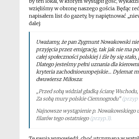
by ten lokal, w którym wystąpił gość, wykadzi
wzięliśmy w obronę naszego gościa. Będąc r
napisałem list do gazety, by napiętnować „ni
dalej:
Uważamy, że pan Zygmunt Nowakowski nie m
przyjęcia przez emigrację, tak jak nie ma p
całej społeczności polskiej i źle by się stał
Dlatego jesteśmy pełni uznania dla kierowni
kryteria zachodnioeuropejskie…
Dylemat mł
dwuwiersz Miłosza:
„Przed sobą widział gładką ścianę Wschodu,
Za sobą mury polskie Ciemnogrodu”
(przyp 
Najnowsze wystąpienie p. Nowakowskiego ut
filarów tego ostatniego
(przyp.3).
Tę swoją wypowiedź, choć utrzymaną w wątpl