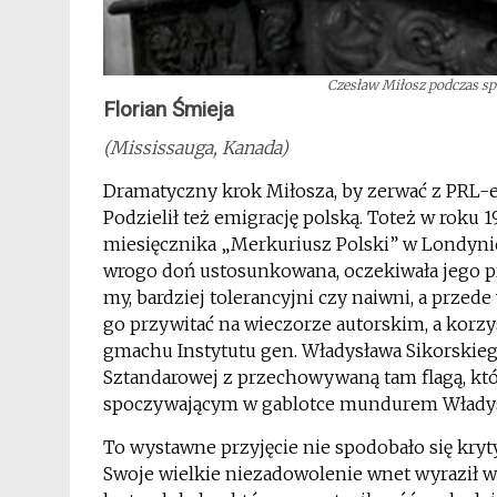
Czesław Miłosz podczas sp
Florian Śmieja
(Mississauga, Kanada)
Dramatyczny krok Miłosza, by zerwać z PRL-e
Podzielił też emigrację polską. Toteż w roku
miesięcznika „Merkuriusz Polski” w Londynie,
wrogo doń ustosunkowana, oczekiwała jego pr
my, bardziej tolerancyjni czy naiwni, a prze
go przywitać na wieczorze autorskim, a korz
gmachu Instytutu gen. Władysława Sikorskieg
Sztandarowej z przechowywaną tam flagą, kt
spoczywającym w gablotce mundurem Władys
To wystawne przyjęcie nie spodobało się k
Swoje wielkie niezadowolenie wnet wyraził w