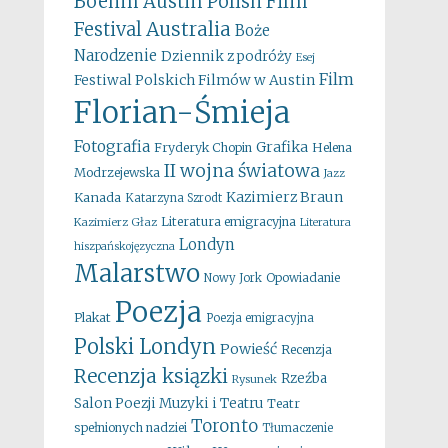
Boehm
Austin Polish Film
Australia
Festival
Boże
Narodzenie
Dziennik z podróży
Esej
Film
Festiwal Polskich Filmów w Austin
Florian-Śmieja
Fotografia
Grafika
Fryderyk Chopin
Helena
II wojna światowa
Modrzejewska
Jazz
Kazimierz Braun
Kanada
Katarzyna Szrodt
Literatura emigracyjna
Kazimierz Głaz
Literatura
Londyn
hiszpańskojęzyczna
Malarstwo
Opowiadanie
Nowy Jork
Poezja
Plakat
Poezja emigracyjna
Polski Londyn
Powieść
Recenzja
Recenzja ksiązki
Rzeźba
Rysunek
Salon Poezji Muzyki i Teatru
Teatr
Toronto
spełnionych nadziei
Tłumaczenie