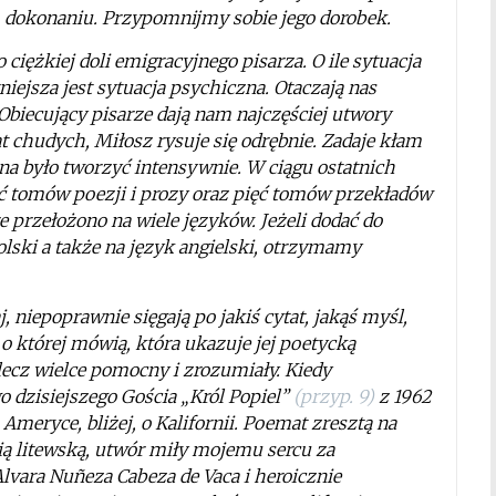
dokonaniu. Przypomnijmy sobie jego dorobek.
ciężkiej doli emigracyjnego pisarza. O ile sytuacja
niejsza jest sytuacja psychiczna. Otaczają nas
 Obiecujący pisarze dają nam najczęściej utwory
t chudych, Miłosz rysuje się odrębnie. Zadaje kłam
żna było tworzyć intensywnie. W ciągu ostatnich
ęć tomów poezji i prozy oraz pięć tomów przekładów
e przełożono na wiele języków. Jeżeli dodać do
polski a także na język angielski, otrzymamy
j, niepoprawnie sięgają po jakiś cytat, jakąś myśl,
 o której mówią, która ukazuje jej poetycką
lecz wielce pomocny i zrozumiały. Kiedy
dzisiejszego Gościa „Król Popiel”
(przyp. 9)
z 1962
meryce, bliżej, o Kalifornii. Poemat zresztą na
ą litewską, utwór miły mojemu sercu za
Alvara Nuñeza Cabeza de Vaca i heroicznie