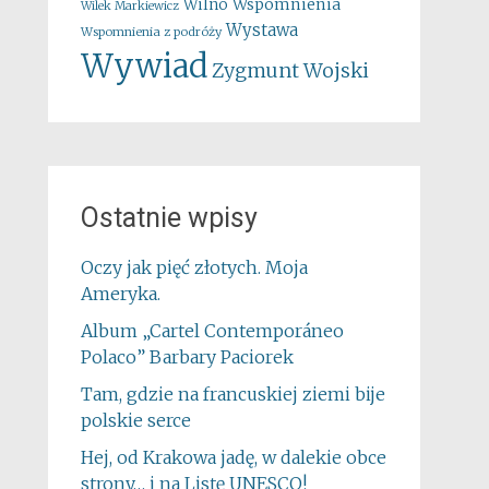
Wspomnienia
Wilno
Wilek Markiewicz
Wystawa
Wspomnienia z podróży
Wywiad
Zygmunt Wojski
Ostatnie wpisy
Oczy jak pięć złotych. Moja
Ameryka.
Album „Cartel Contemporáneo
Polaco” Barbary Paciorek
Tam, gdzie na francuskiej ziemi bije
polskie serce
Hej, od Krakowa jadę, w dalekie obce
strony… i na Listę UNESCO!