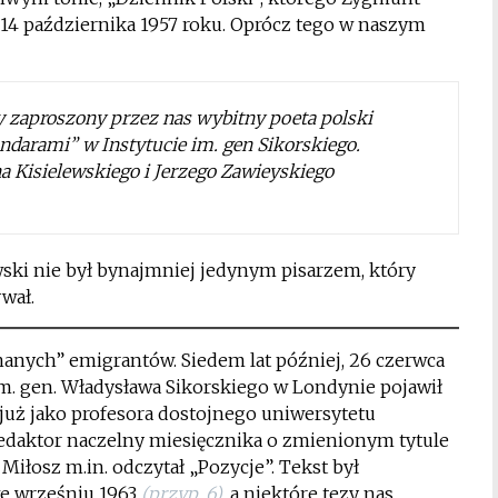
14 października 1957 roku. Oprócz tego w naszym
zaproszony przez nas wybitny poeta polski
darami” w Instytucie im. gen Sikorskiego.
Kisielewskiego i Jerzego Zawieyskiego
i nie był bynajmniej jedynym pisarzem, który
wał.
dnanych” emigrantów. Siedem lat później, 26 czerwca
 im. gen. Władysława Sikorskiego w Londynie pojawił
już jako profesora dostojnego uniwersytetu
 redaktor naczelny miesięcznika o zmienionym tytule
Miłosz m.in. odczytał „Pozycje”. Tekst był
e wrześniu 1963
(przyp. 6)
, a niektóre tezy nas