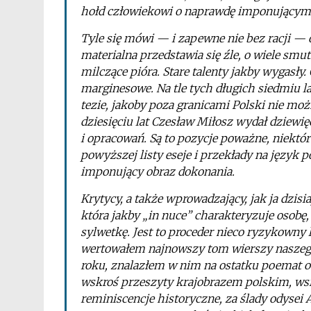
hołd człowiekowi o naprawdę imponującym 
Tyle się mówi — i zapewne nie bez racji — o 
materialna przedstawia się źle, o wiele smut
milczące pióra. Stare talenty jakby wygasły.
marginesowe. Na tle tych długich siedmiu la
tezie, jakoby poza granicami Polski nie mo
dziesięciu lat Czesław Miłosz wydał dziewi
i opracowań. Są to pozycje poważne, niektór
powyższej listy eseje i przekłady na język 
imponujący obraz dokonania.
Krytycy, a także wprowadzający, jak ja dzisia
która jakby „in nuce” charakteryzuje osobę,
sylwetkę. Jest to proceder nieco ryzykowny 
wertowałem najnowszy tom wierszy naszego 
roku, znalazłem w nim na ostatku poemat o A
wskroś przeszyty krajobrazem polskim, wsi
reminiscencje historyczne, za ślady odysei 