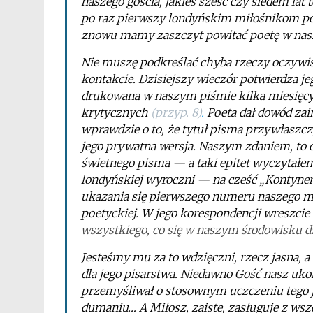
naszego gościa, jakieś sześć czy siedem la
po raz pierwszy londyńskim miłośnikom poez
znowu mamy zaszczyt powitać poetę w nas
Nie muszę podkreślać chyba rzeczy oczywist
kontakcie. Dzisiejszy wieczór potwierdza j
drukowana w naszym piśmie kilka miesięcy 
krytycznych
(przyp. 8)
.
Poeta dał dowód za
wprawdzie o to, że tytuł pisma przywłaszczy
jego prywatna wersja. Naszym zdaniem, to o
świetnego pisma — a taki epitet wyczytałe
londyńskiej wyroczni — na cześć „Kontynent
ukazania się pierwszego numeru naszego mie
poetyckiej. W jego korespondencji wreszcie
wszystkiego, co się w naszym środowisku dz
Jesteśmy mu za to wdzięczni, rzecz jasna,
dla jego pisarstwa. Niedawno Gość nasz ukoń
przemyśliwał o stosownym uczczeniu tego ju
dumaniu… A Miłosz, zaiste, zasługuje z wsz