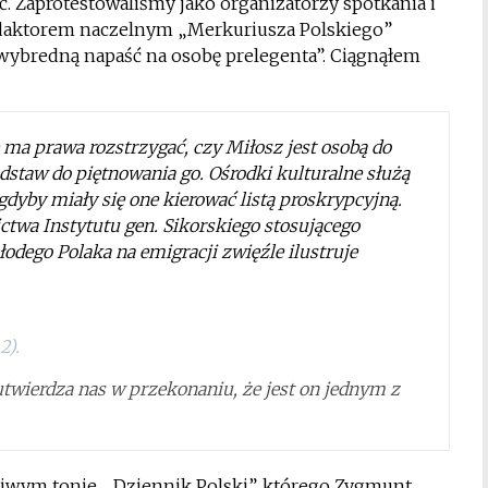
ć. Zaprotestowaliśmy jako organizatorzy spotkania i
edaktorem naczelnym „Merkuriusza Polskiego”
ewybredną napaść na osobę prelegenta”. Ciągnąłem
a prawa rozstrzygać, czy Miłosz jest osobą do
odstaw do piętnowania go. Ośrodki kulturalne służą
o, gdyby miały się one kierować listą proskrypcyjną.
ctwa Instytutu gen. Sikorskiego stosującego
odego Polaka na emigracji zwięźle ilustruje
2).
wierdza nas w przekonaniu, że jest on jednym z
iwym tonie, „Dziennik Polski”, którego Zygmunt