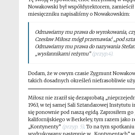
Nowakowski był współdyrektorem, zamieścił 
miesięczniku napisaliśmy o Nowakowskim:
Odmawiamy mu prawa do wyrokowania, czy 
Czesław Miłosz mógł przemawiać „pod sztan
Odmawiamy mu prawa do nazywania Stefana 
„wysłannikami reżymu”
(przyp.4)
.
Dodam, że w owym czasie Zygmunt Nowakowsk
takich dosadnych określeń niefrasobliwie uży
Miłosz nie zraził się dezaprobatą „nieprzeje
1963, w tej samej Sali Sztandarowej Instytutu
się ponownie pod naszą egidą. Zaprosiłem go 
kalifornijskiego w Berkeley, tym razem jako
„Kontynenty”
(przyp. 5)
.
To na tym spotkaniu 
wydrukowany następnie w „Kontynentach” w