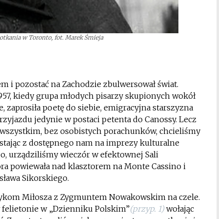
otkania w Toronto, fot. Marek Śmieja
m i pozostać na Zachodzie zbulwersował świat.
 1957, kiedy grupa młodych pisarzy skupionych wokół
 zaprosiła poetę do siebie, emigracyjna starszyzna
zyjazdu jedynie w postaci petenta do Canossy. Lecz
de wszystkim, bez osobistych porachunków, chcieliśmy
ystając z dostępnego nam na imprezy kulturalne
o, urządziliśmy wieczór w efektownej Sali
óra powiewała nad klasztorem na Monte Cassino i
ława Sikorskiego.
rytykom Miłosza z Zygmuntem Nowakowskim na czele.
 felietonie w „Dzienniku Polskim”
(przyp. 1)
wołając