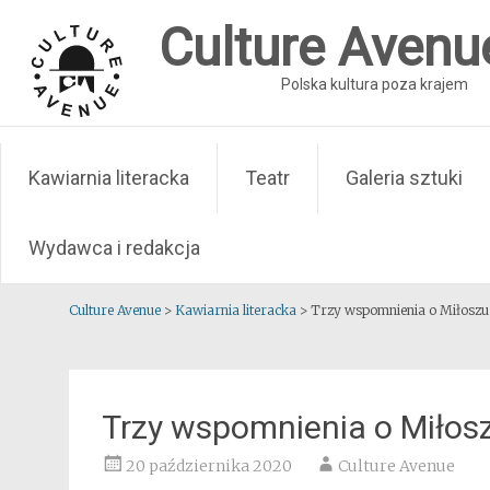
Skip
Culture Avenu
to
content
Polska kultura poza krajem
Kawiarnia literacka
Teatr
Galeria sztuki
Wydawca i redakcja
Culture Avenue
>
Kawiarnia literacka
>
Trzy wspomnienia o Miłoszu
Trzy wspomnienia o Miłos
20 października 2020
Culture Avenue