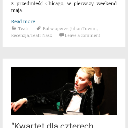
z przedmieść Chicago, w pierwszy weekend
maja.
Read more
Teatr
Bal w operze
,
Julian Tuwim
,
Recenzja
,
Teatr Nasz
Leave a comment
“Kwartet dla czterech