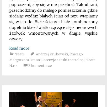
poproszeni, aby się w nie przebrać. Tak ubrani,
przechodzimy do małego pomieszczenia, gdzie
siadając wzdłuż białych ścian od razu wtapiamy
się w ich tło. Białe ściany i białe kombinezony
dopełnia białe światło, sączące się z neonowych
żarówek wmontowanych w długie, wąskie
otwory.
Read more
Teatr
Andrzej Krukowski
,
Chicago
,
Małgorzata Oman
,
Recenzja sztuki teatralnej
,
Teatr
Nasz
2 komentarze