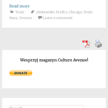
Read more
Teatr
Aleksander Fredro
,
Chicago
,
Teatr
Nasz
,
Zemsta
Leave a comment
Wesprzyj magazyn Culture Avenue!
Search