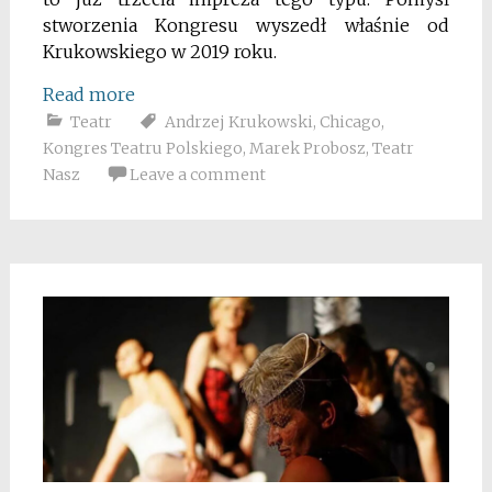
stworzenia Kongresu wyszedł właśnie od
Krukowskiego w 2019 roku.
Read more
Teatr
Andrzej Krukowski
,
Chicago
,
Kongres Teatru Polskiego
,
Marek Probosz
,
Teatr
Nasz
Leave a comment