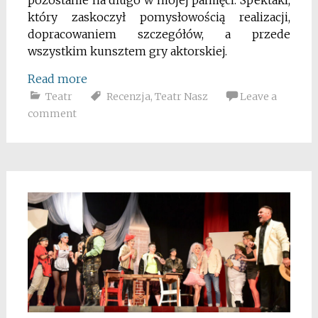
pozostanie na długo w mojej pamięci. Spektakl,
który zaskoczył pomysłowością realizacji,
dopracowaniem szczegółów, a przede
wszystkim kunsztem gry aktorskiej.
Read more
Teatr
Recenzja
,
Teatr Nasz
Leave a
comment