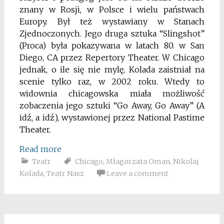
znany w Rosji, w Polsce i wielu państwach
Europy. Był też wystawiany w Stanach
Zjednoczonych. Jego druga sztuka “Slingshot”
(Proca) była pokazywana w latach 80. w San
Diego, CA przez Repertory Theater. W Chicago
jednak, o ile się nie mylę, Kolada zaistniał na
scenie tylko raz, w 2002 roku. Wtedy to
widownia chicagowska miała możliwość
zobaczenia jego sztuki “Go Away, Go Away” (A
idź, a idź), wystawionej przez National Pastime
Theater.
Read more
Teatr
Chicago
,
Młagorzata Oman
,
Nikolaj
Kolada
,
Teatr Nasz
Leave a comment