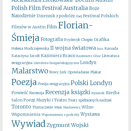
Australia
Polish Film Festival
Boże
Narodzenie
Festiwal Polskich
Dziennik z podróży
Esej
Florian-
Film
Filmów w Austin
Śmieja
Fotografia
Grafika
Fryderyk Chopin
II wojna światowa
Kanada
Helena Modrzejewska
Jazz
Kazimierz Braun
Literatura
Katarzyna Szrodt
Kazimierz Głaz
Londyn
emigracyjna
Literatura hiszpańskojęzyczna
Malarstwo
Opowiadanie
Plakat
Nowy Jork
Poezja
Polski Londyn
Poezja emigracyjna
Recenzja ksiązki
Powieść
Rzeźba
Recenzja
Rysunek
Salon Poezji Muzyki i Teatru
Teatr spełnionych nadziei
Toronto
Wilno
Tłumaczenie
Wilek Markiewicz
Wystawa
Wspomnienia
Wspomnienia z podróży
Wywiad
Zygmunt Wojski