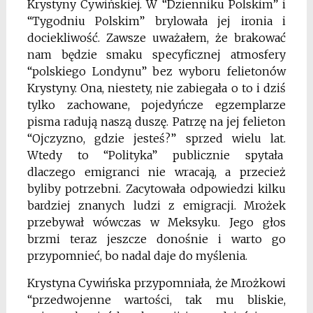
Krystyny Cywińskiej. W “Dzienniku Polskim” i
“Tygodniu Polskim” brylowała jej ironia i
dociekliwość. Zawsze uważałem, że brakować
nam będzie smaku specyficznej atmosfery
“polskiego Londynu” bez wyboru felietonów
Krystyny. Ona, niestety, nie zabiegała o to i dziś
tylko zachowane, pojedyńcze egzemplarze
pisma radują naszą duszę. Patrzę na jej felieton
“Ojczyzno, gdzie jesteś?” sprzed wielu lat.
Wtedy to “Polityka” publicznie spytała
dlaczego emigranci nie wracają, a przecież
byliby potrzebni. Zacytowała odpowiedzi kilku
bardziej znanych ludzi z emigracji. Mrożek
przebywał wówczas w Meksyku. Jego głos
brzmi teraz jeszcze donośnie i warto go
przypomnieć, bo nadal daje do myślenia.
Krystyna Cywińska przypomniała, że Mrożkowi
“przedwojenne wartości, tak mu bliskie,