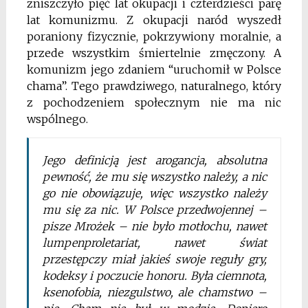
zniszczyło pięć lat okupacji i czterdzieści parę
lat komunizmu. Z okupacji naród wyszedł
poraniony fizycznie, pokrzywiony moralnie, a
przede wszystkim śmiertelnie zmęczony. A
komunizm jego zdaniem “uruchomił w Polsce
chama”. Tego prawdziwego, naturalnego, który
z pochodzeniem społecznym nie ma nic
wspólnego.
Jego definicją jest arogancja, absolutna
pewność, że mu się wszystko należy, a nic
go nie obowiązuje, więc wszystko należy
mu się za nic. W Polsce przedwojennej –
pisze Mrożek – nie było motłochu, nawet
lumpenproletariat, nawet świat
przestępczy miał jakieś swoje reguły gry,
kodeksy i poczucie honoru. Była ciemnota,
ksenofobia, niezgulstwo, ale chamstwo –