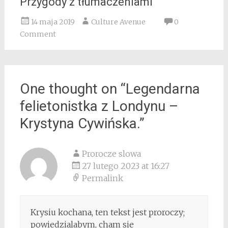
Przygody z tłumaczeniami
14 maja 2019
Culture Avenue
0
Comment
One thought on “
Legendarna
felietonistka z Londynu –
Krystyna Cywińska.
”
Prorocze slowa
27 lutego 2023 at 16:27
Permalink
Krysiu kochana, ten tekst jest proroczy;
powiedzialabym, cham sie