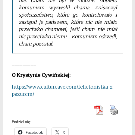
nie. Cham nie był w modzie. Dopiero
komunizm wyzwolił chama. Zniszczył
społeczeństwo, które go kontrolowało i
zastąpił je pańswem, które nic nie miało
przeciwko chamowi, jeśli cham nie miał
nic przeciwko niemu… Komunizm odszedł,
cham pozostał.
_________
O Krystynie Cywińskiej:
https://www.cultureave.com/felietonistka-z-
pazurem/
Podziel się:
Facebook
X