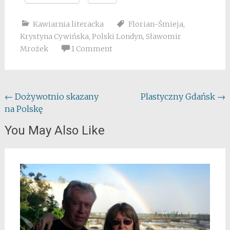
Kawiarnia literacka
Florian-Śmieja
,
Krystyna Cywińska
,
Polski Londyn
,
Sławomir
Mrożek
1 Comment
Post
←
Dożywotnio skazany
Plastyczny Gdańsk
→
na Polskę
navigation
You May Also Like