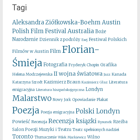
Tagi
Aleksandra Ziółkowska-Boehm
Austin
Australia
Polish Film Festival
Boże
Narodzenie
Festiwal Polskich
Dziennik z podróży
Esej
Florian-
Film
Filmów w Austin
Śmieja
Fotografia
Grafika
Fryderyk Chopin
II wojna światowa
Kanada
Helena Modrzejewska
Jazz
Kazimierz Braun
Literatura
Katarzyna Szrodt
Kazimierz Głaz
Londyn
emigracyjna
Literatura hiszpańskojęzyczna
Malarstwo
Opowiadanie
Plakat
Nowy Jork
Poezja
Polski Londyn
Poezja emigracyjna
Recenzja ksiązki
Powieść
Rzeźba
Recenzja
Rysunek
Salon Poezji Muzyki i Teatru
Teatr spełnionych nadziei
Toronto
Wilno
Tłumaczenie
Wilek Markiewicz