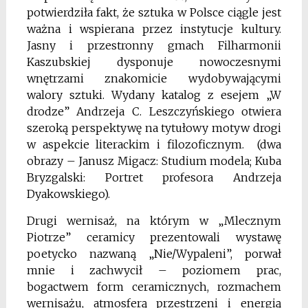
potwierdziła fakt, że sztuka w Polsce ciągle jest
ważna i wspierana przez instytucje kultury.
Jasny i przestronny gmach Filharmonii
Kaszubskiej dysponuje nowoczesnymi
wnętrzami znakomicie wydobywającymi
walory sztuki. Wydany katalog z esejem „W
drodze” Andrzeja C. Leszczyńskiego otwiera
szeroką perspektywę na tytułowy motyw drogi
w aspekcie literackim i filozoficznym. (dwa
obrazy – Janusz Migacz: Studium modela; Kuba
Bryzgalski: Portret profesora Andrzeja
Dyakowskiego).
Drugi wernisaż, na którym w „Mlecznym
Piotrze” ceramicy prezentowali wystawę
poetycko nazwaną „Nie/Wypaleni”, porwał
mnie i zachwycił – poziomem prac,
bogactwem form ceramicznych, rozmachem
wernisażu, atmosferą przestrzeni i energią