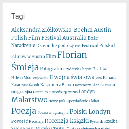
Tagi
Aleksandra Ziółkowska-Boehm
Austin
Australia
Polish Film Festival
Boże
Narodzenie
Festiwal Polskich
Dziennik z podróży
Esej
Florian-
Film
Filmów w Austin
Śmieja
Fotografia
Grafika
Fryderyk Chopin
II wojna światowa
Kanada
Helena Modrzejewska
Jazz
Kazimierz Braun
Literatura
Katarzyna Szrodt
Kazimierz Głaz
Londyn
emigracyjna
Literatura hiszpańskojęzyczna
Malarstwo
Opowiadanie
Plakat
Nowy Jork
Poezja
Polski Londyn
Poezja emigracyjna
Recenzja ksiązki
Powieść
Rzeźba
Recenzja
Rysunek
Salon Poezji Muzyki i Teatru
Teatr spełnionych nadziei