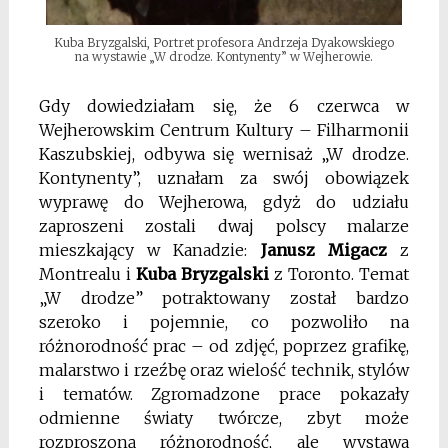
Kuba Bryzgalski, Portret profesora Andrzeja Dyakowskiego
na wystawie „W drodze. Kontynenty” w Wejherowie.
Gdy dowiedziałam się, że 6 czerwca w
Wejherowskim Centrum Kultury – Filharmonii
Kaszubskiej, odbywa się wernisaż „W drodze.
Kontynenty”, uznałam za swój obowiązek
wyprawę do Wejherowa, gdyż do udziału
zaproszeni zostali dwaj polscy malarze
mieszkający w Kanadzie:
Janusz Migacz
z
Montrealu i
Kuba Bryzgalski
z Toronto. Temat
„W drodze” potraktowany został bardzo
szeroko i pojemnie, co pozwoliło na
różnorodność prac – od zdjęć, poprzez grafikę,
malarstwo i rzeźbę oraz wielość technik, stylów
i tematów. Zgromadzone prace pokazały
odmienne światy twórcze, zbyt może
rozproszoną różnorodność, ale wystawa