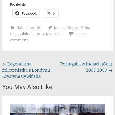
Podziel się:
Facebook
X
Galeria sztuki
Janusz Migacz
,
Kuba
Bryzgalski
,
Tamara Jaworska
Leave a
comment
Post
←
Legendarna
Portugalia w Indiach (Goa),
felietonistka z Londynu –
2007-2008.
→
navigation
Krystyna Cywińska.
You May Also Like