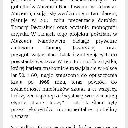
gobelinów Muzeum Narodowemu w Gdańsku.
Muzeum, czując się wyróżnionym tym darem,
planuje w 2021 roku prezentację dorobku
Tamary Jaworskiej oraz wydanie monografii
artystki. W ramach tego projektu gościłam w
Muzeum Narodowym badając prywatne
archiwum Tamary Jaworskiej oraz
przygotowując plan działań zmierzających do
powstania wystawy. W ten to sposób artystka,
której kariera znakomicie rozwijała się w Polsce
lat 50. i 60., nagle zmuszona do opuszczenia
kraju po 1968 roku, teraz powróci do
świadomości miłośników sztuki, a ci wszyscy,
którzy zechcą obejrzeć wystawę, wreszcie ujrzą
słynne „tkane obrazy” – jak określane były
przez ekspertów monumentalne gobeliny
Tamary.
Szczęśliwą formą emigracji, która zawsze w