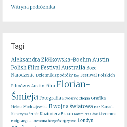
Witryna podróżnika
Tagi
Aleksandra Ziółkowska-Boehm
Austin
Australia
Polish Film Festival
Boże
Narodzenie
Festiwal Polskich
Dziennik z podróży
Esej
Florian-
Film
Filmów w Austin
Śmieja
Fotografia
Grafika
Fryderyk Chopin
II wojna światowa
Kanada
Helena Modrzejewska
Jazz
Kazimierz Braun
Literatura
Katarzyna Szrodt
Kazimierz Głaz
Londyn
emigracyjna
Literatura hiszpańskojęzyczna