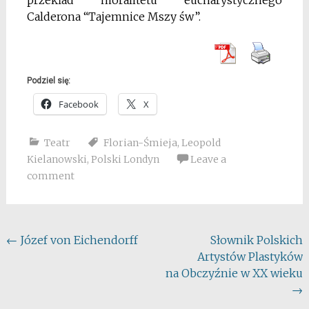
przekład moralitetu eucharystycznego
Calderona “Tajemnice Mszy św”.
Podziel się:
Facebook
X
Teatr
Florian-Śmieja
,
Leopold
Kielanowski
,
Polski Londyn
Leave a
comment
Post
←
Józef von Eichendorff
Słownik Polskich
Artystów Plastyków
navigation
na Obczyźnie w XX wieku
→