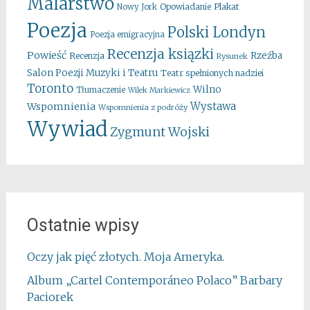
Malarstwo
Opowiadanie
Plakat
Nowy Jork
Poezja
Polski Londyn
Poezja emigracyjna
Recenzja ksiązki
Powieść
Rzeźba
Recenzja
Rysunek
Salon Poezji Muzyki i Teatru
Teatr spełnionych nadziei
Toronto
Wilno
Tłumaczenie
Wilek Markiewicz
Wystawa
Wspomnienia
Wspomnienia z podróży
Wywiad
Zygmunt Wojski
Ostatnie wpisy
Oczy jak pięć złotych. Moja Ameryka.
Album „Cartel Contemporáneo Polaco” Barbary
Paciorek