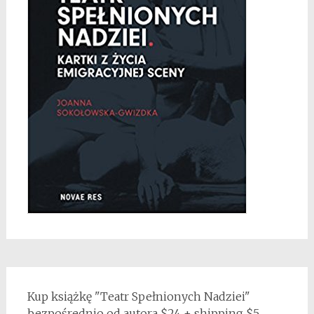
Kup książkę "Teatr Spełnionych Nadziei"
bezpośrednio od autora $24 + shipping $5