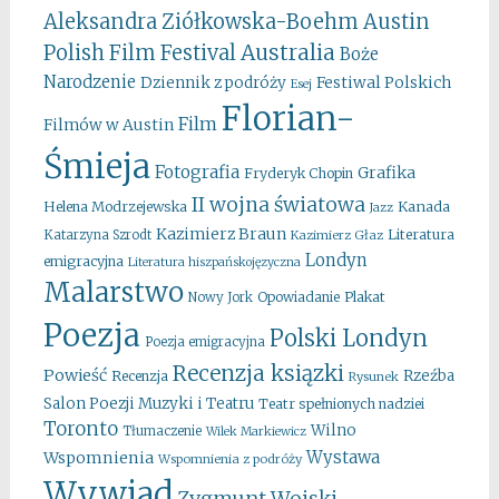
Aleksandra Ziółkowska-Boehm
Austin
Australia
Polish Film Festival
Boże
Narodzenie
Festiwal Polskich
Dziennik z podróży
Esej
Florian-
Film
Filmów w Austin
Śmieja
Fotografia
Grafika
Fryderyk Chopin
II wojna światowa
Kanada
Helena Modrzejewska
Jazz
Kazimierz Braun
Literatura
Katarzyna Szrodt
Kazimierz Głaz
Londyn
emigracyjna
Literatura hiszpańskojęzyczna
Malarstwo
Opowiadanie
Plakat
Nowy Jork
Poezja
Polski Londyn
Poezja emigracyjna
Recenzja ksiązki
Powieść
Rzeźba
Recenzja
Rysunek
Salon Poezji Muzyki i Teatru
Teatr spełnionych nadziei
Toronto
Wilno
Tłumaczenie
Wilek Markiewicz
Wystawa
Wspomnienia
Wspomnienia z podróży
Wywiad
Zygmunt Wojski