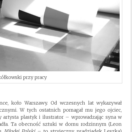
ółkowski przy pracy
once, koło Warszawy. Od wczesnych lat wykazywał
tycznymi. W tych ostatnich pomagał mu jego ojciec,
artysta plastyk i ilustrator – wprowadzając syna w
cadła. Ta obecność sztuki w domu rodzinnym (Leon
su
Młodej Polski
– to stryjeczny pradziadek Leszka)