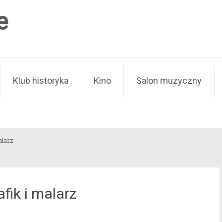
e
Klub historyka
Kino
Salon muzyczny
alarz
fik i malarz