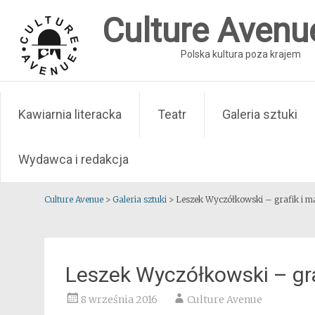
Skip
Culture Avenu
to
content
Polska kultura poza krajem
Kawiarnia literacka
Teatr
Galeria sztuki
Wydawca i redakcja
Culture Avenue
>
Galeria sztuki
>
Leszek Wyczółkowski – grafik i m
Leszek Wyczółkowski – gra
8 września 2016
Culture Avenue