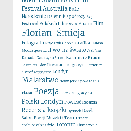
Boehm
Austin Polish Film
Australia
Festival
Boże
Narodzenie
Dziennik z podróży
Esej
Film
Festiwal Polskich Filmów w Austin
Florian-Śmieja
Fotografia
Grafika
Fryderyk Chopin
Helena
II wojna światowa
Modrzejewska
Jazz
Kazimierz Braun
Kanada
Katarzyna Szrodt
Literatura emigracyjna
Kazimierz Głaz
Literatura
Londyn
hiszpańskojęzyczna
Malarstwo
Opowiadanie
Nowy Jork
Poezja
Plakat
Poezja emigracyjna
Polski Londyn
Powieść
Recenzja
Recenzja ksiązki
Rzeźba
Rysunek
Salon Poezji Muzyki i Teatru
Teatr
Toronto
spełnionych nadziei
Tłumaczenie