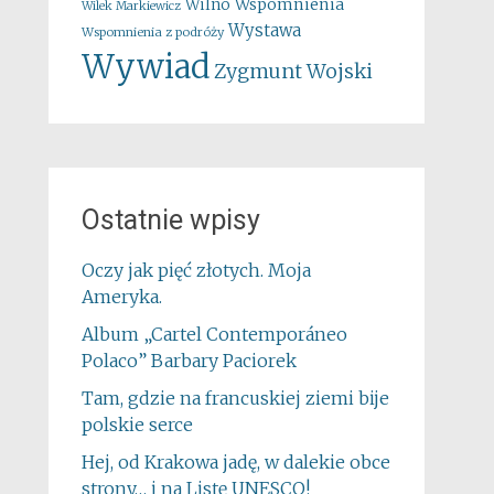
Wspomnienia
Wilno
Wilek Markiewicz
Wystawa
Wspomnienia z podróży
Wywiad
Zygmunt Wojski
Ostatnie wpisy
Oczy jak pięć złotych. Moja
Ameryka.
Album „Cartel Contemporáneo
Polaco” Barbary Paciorek
Tam, gdzie na francuskiej ziemi bije
polskie serce
Hej, od Krakowa jadę, w dalekie obce
strony… i na Listę UNESCO!