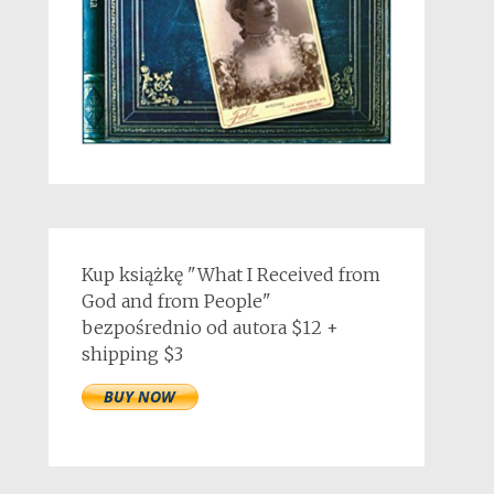
Kup książkę "What I Received from
God and from People"
bezpośrednio od autora $12 +
shipping $3