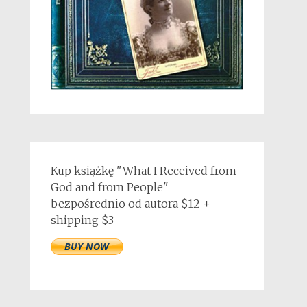
Kup książkę "What I Received from
God and from People"
bezpośrednio od autora $12 +
shipping $3