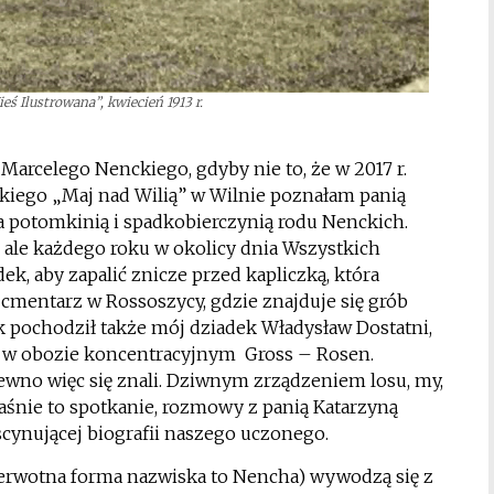
ś Ilustrowana”, kwiecień 1913 r.
Marcelego Nenckiego, gdyby nie to, że w 2017 r.
iego „Maj nad Wilią” w Wilnie poznałam panią
na potomkinią i spadkobierczynią rodu Nenckich.
ale każdego roku w okolicy dnia Wszystkich
k, aby zapalić znicze przed kapliczką, która
cmentarz w Rossoszycy, gdzie znajduje się grób
ek pochodził także mój dziadek Władysław Dostatni,
ny w obozie koncentracyjnym Gross – Rosen.
wno więc się znali. Dziwnym zrządzeniem losu, my,
łaśnie to spotkanie, rozmowy z panią Katarzyną
scynującej biografii naszego uczonego.
pierwotna forma nazwiska to Nencha) wywodzą się z