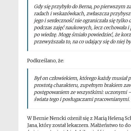
Gdy się przybyło do Berna, po pierwszym za
radach i wskazówkach, zwłaszcza przybysz z 
jego i serdeczność nie ograniczała się tylk
podczas zajęć naukowych, lecz cechowała i
po wiedzę. Mogę śmiało powiedzieć, że kor
przewyższała to, na co udający się do niej b
Podkreślano, że:
Był on człowiekiem, którego każdy musiał p
prostotą charakteru, zupełnym brakiem zaw
postępowaniem ze wszystkimi: uczonymi –
świata tego i posługaczami pracownianymi.
W Bernie Nencki ożenił się z Marią Heleną Sch
Jana, który został lekarzem. Małżeństwo to d