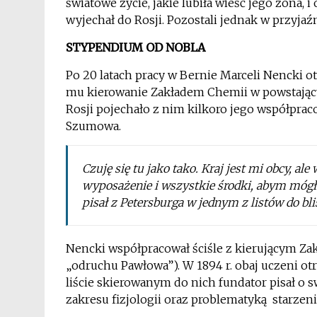
światowe życie, jakie lubiła wieść jego żona, i
wyjechał do Rosji. Pozostali jednak w przyjaź
STYPENDIUM OD NOBLA
Po 20 latach pracy w Bernie Marceli Nencki 
mu kierowanie Zakładem Chemii w powstając
Rosji pojechało z nim kilkoro jego współpra
Szumowa.
Czuję się tu jako tako. Kraj jest mi obcy, a
wyposażenie i wszystkie środki, abym mógł 
pisał z Petersburga w jednym z listów do bli
Nencki współpracował ściśle z kierującym Z
„odruchu Pawłowa”). W 1894 r. obaj uczeni o
liście skierowanym do nich fundator pisał 
zakresu fizjologii oraz problematyką starzenia