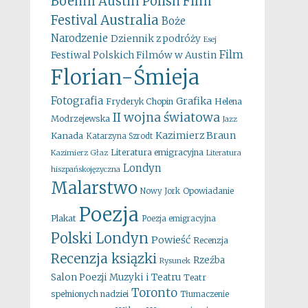
Boehm
Austin Polish Film
Australia
Festival
Boże
Narodzenie
Dziennik z podróży
Esej
Film
Festiwal Polskich Filmów w Austin
Florian-Śmieja
Fotografia
Grafika
Fryderyk Chopin
Helena
II wojna światowa
Modrzejewska
Jazz
Kazimierz Braun
Kanada
Katarzyna Szrodt
Literatura emigracyjna
Kazimierz Głaz
Literatura
Londyn
hiszpańskojęzyczna
Malarstwo
Opowiadanie
Nowy Jork
Poezja
Plakat
Poezja emigracyjna
Polski Londyn
Powieść
Recenzja
Recenzja ksiązki
Rzeźba
Rysunek
Salon Poezji Muzyki i Teatru
Teatr
Toronto
spełnionych nadziei
Tłumaczenie