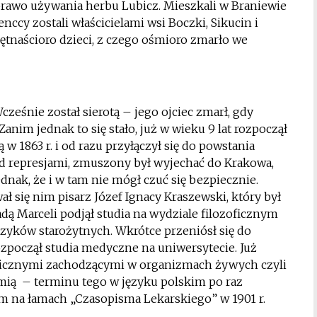
 i prawo używania herbu Lubicz. Mieszkali w Braniewie
nccy zostali właścicielami wsi Boczki, Sikucin i
ętnaścioro dzieci, z czego ośmioro zmarło we
Wcześnie został sierotą – jego ojciec zmarł, gdy
 Zanim jednak to się stało, już w wieku 9 lat rozpoczął
 1863 r. i od razu przyłączył się do powstania
d represjami, zmuszony był wyjechać do Krakowa,
jednak, że i w tam nie mógł czuć się bezpiecznie.
ał się nim pisarz Józef Ignacy Kraszewski, który był
dą Marceli podjął studia na wydziale filozoficznym
ęzyków starożytnych. Wkrótce przeniósł się do
rozpoczął studia medyczne na uniwersytecie. Już
micznymi zachodzącymi w organizmach żywych czyli
mią – terminu tego w języku polskim po raz
 na łamach „Czasopisma Lekarskiego” w 1901 r.