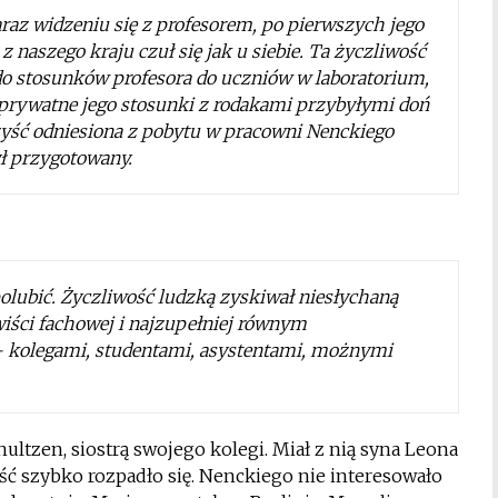
raz widzeniu się z profesorem, po pierwszych jego
naszego kraju czuł się jak u siebie. Ta życzliwość
o do stosunków profesora do uczniów w laboratorium,
 prywatne jego stosunki z rodakami przybyłymi doń
zyść odniesiona z pobytu w pracowni Nenckiego
ył przygotowany.
olubić. Życzliwość ludzką zyskiwał niesłychaną
iści fachowej i najzupełniej równym
 kolegami, studentami, asystentami, możnymi
ultzen, siostrą swojego kolegi. Miał z nią syna Leona
ość szybko rozpadło się. Nenckiego nie interesowało