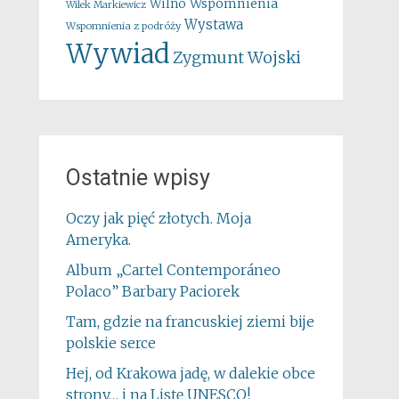
Wspomnienia
Wilno
Wilek Markiewicz
Wystawa
Wspomnienia z podróży
Wywiad
Zygmunt Wojski
Ostatnie wpisy
Oczy jak pięć złotych. Moja
Ameryka.
Album „Cartel Contemporáneo
Polaco” Barbary Paciorek
Tam, gdzie na francuskiej ziemi bije
polskie serce
Hej, od Krakowa jadę, w dalekie obce
strony… i na Listę UNESCO!