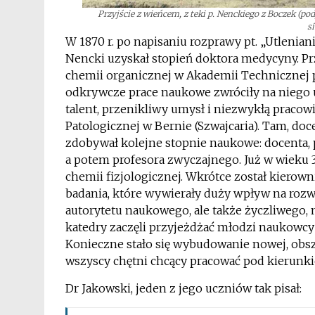
Przyjście z wieńcem, z teki p. Nenckiego z Boczek (po
si
W 1870 r. po napisaniu rozprawy pt. „Utleni
Nencki uzyskał stopień doktora medycyny. Prz
chemii organicznej w Akademii Technicznej p
odkrywcze prace naukowe zwróciły na niego 
talent, przenikliwy umysł i niezwykłą pracowi
Patologicznej w Bernie (Szwajcaria). Tam, do
zdobywał kolejne stopnie naukowe: docenta, 
a potem profesora zwyczajnego. Już w wieku 3
chemii fizjologicznej. Wkrótce został kiero
badania, które wywierały duży wpływ na rozwó
autorytetu naukowego, ale także życzliwego, 
katedry zaczęli przyjeżdżać młodzi naukowcy n
Konieczne stało się wybudowanie nowej, obsze
wszyscy chętni chcący pracować pod kierunk
Dr Jakowski, jeden z jego uczniów tak pisał: