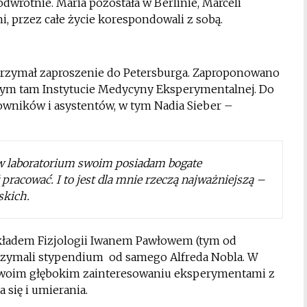
 odwrotnie. Maria pozostała w Berlinie, Marceli
ni, przez całe życie korespondowali z sobą.
otrzymał zaproszenie do Petersburga. Zaproponowano
ym tam Instytucie Medycyny Eksperymentalnej. Do
cowników i asystentów, w tym Nadia Sieber –
le w laboratorium swoim posiadam bogate
pracować. I to jest dla mnie rzeczą najważniejszą –
skich.
akładem Fizjologii Iwanem Pawłowem (tym od
trzymali stypendium od samego Alfreda Nobla. W
o swoim głębokim zainteresowaniu eksperymentami z
 się i umierania.