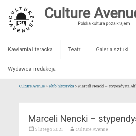
Skip
Culture Avenu
to
content
Polska kultura poza krajem
Kawiarnia literacka
Teatr
Galeria sztuki
Wydawca i redakcja
Culture Avenue
>
Klub historyka
>
Marceli Nencki – stypendysta Al
Marceli Nencki – stypendy
5 lutego 2021
Culture Avenue