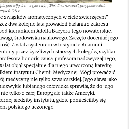
dpis pod zdjęciem w gazecie), „Wieś Ilustrowana”, przypuszczalnie
erpień 1911 r.
anie związków aromatycznych w ciele zwierzęcym”
ez dwa kolejne lata prowadził badania z zakresu
od kierunkiem Adolfa Baeyera. Jego nowatorskie,
uwagę środowiska naukowego. Zaczęto doceniać jego
tość. Został asystentem w Instytucie Anatomii
ceniony przez życzliwych starszych kolegów, szybko
profesora honoris causa, profesora nadzwyczajnego,
0 lat objął specjalnie dla niego utworzoną katedrę
wnikiem Instytutu Chemii Medycznej. Mógł prowadzić
j medycyny, nie tylko szwajcarskiej. Jego sława jako
niezwykle lubianego człowieka sprawiła, że do jego
ie tylko z całej Europy, ale także Ameryki.
rnej siedziby instytutu, gdzie pomieściliby się
iem polskiego uczonego.