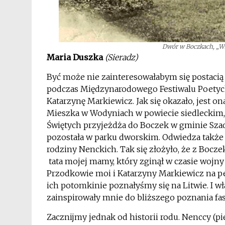
Dwór w Boczkach, „Wie
Maria Duszka
(Sieradz)
Być może nie zainteresowałabym się postacią 
podczas Międzynarodowego Festiwalu Poetyck
Katarzynę Markiewicz. Jak się okazało, jest o
Mieszka w Wodyniach w powiecie siedleckim, 
Świętych przyjeżdża do Boczek w gminie Szade
pozostała w parku dworskim. Odwiedza także 
rodziny Nenckich. Tak się złożyło, że z Bocz
tata mojej mamy, który zginął w czasie woj
Przodkowie moi i Katarzyny Markiewicz na pe
ich potomkinie poznałyśmy się na Litwie. I w
zainspirowały mnie do bliższego poznania fa
Zacznijmy jednak od historii rodu. Nenccy (