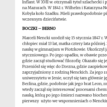
Inflant. W XVII w. otrzymali tytuł szlachecki
na Mazurach. W 1841 r. Wilhelm i Katarzyna Ne
Kobyla koło Szadku. Mieli prawdopodobnie pi
wczesnym dzieciństwie.
BOCZKI – BERNO
Marceli Nencki urodził się 15 stycznia 1847 r. 
chłopiec miał 13 lat, matka cztery lata później.
naukę w gimnazjum w Piotrkowie. Ukończył ją w
styczniowego. Po jego upadku, w obawie prze
gdzie zaczął studiować filozofię. Okazało się 
Przeniósł się więc do Drezna, gdzie zaopiekow
zaprzyjaźniony z rodziną Nenckich. Za jego ra
uniwersytetu w Jenie, uczył się tam głównie j
Berlina, gdzie, podobnie jak jego brat Leon, 
wtedy zaczął się interesować procesami che
nauką, którą po jego śmierci nazwano bioche
pierwszy użyto we wspomnieniach o Nenckim