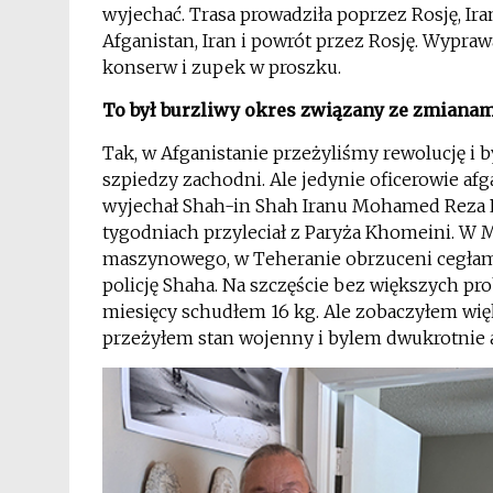
wyjechać. Trasa prowadziła poprzez Rosję, Iran,
Afganistan, Iran i powrót przez Rosję. Wyprawa
konserw i zupek w proszku.
To był burzliwy okres związany ze zmianam
Tak, w Afganistanie przeżyliśmy rewolucję i 
szpiedzy zachodni. Ale jedynie oficerowie afg
wyjechał Shah-in Shah Iranu Mohamed Reza Pa
tygodniach przyleciał z Paryża Khomeini. W 
maszynowego, w Teheranie obrzuceni cegłami
policję Shaha. Na szczęście bez większych pr
miesięcy schudłem 16 kg. Ale zobaczyłem więk
przeżyłem stan wojenny i bylem dwukrotnie 