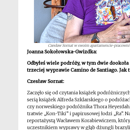
Czesław Sornat w swoim apartamencie-pracowni w
Joanna Sokołowska-Gwizdka:
Odbyłeś wiele podróży, w tym dwie dookoła 
trzeciej wyprawie Camino de Santiago. Jak t
Czesław Sornat:
Zaczęło się od czytania książek podróżniczy
serią książek Alfreda Szklarskiego o podróża
czy norweskiego podróżnika Thora Heyerdah
tratwie „Kon-Tiki” i papirusowej łodzi „Ra”. 
reportażystą Wacławem Korabiewiczem, który w 
uczestnikiem wyprawy w głąb dżungli brazylij