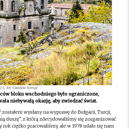
r., fot. Czesław Sornat
ńców bloku wschodniego było ograniczone,
ła niebywałą okazję, aby zwiedzać świat.
 zostałem wysłany na wyprawę do Bułgarii, Turcji,
tnią duszę”, z którą zdecydowaliśmy się zorganizować
ły rok ciężko pracowaliśmy, ale w 1978 udało się nam