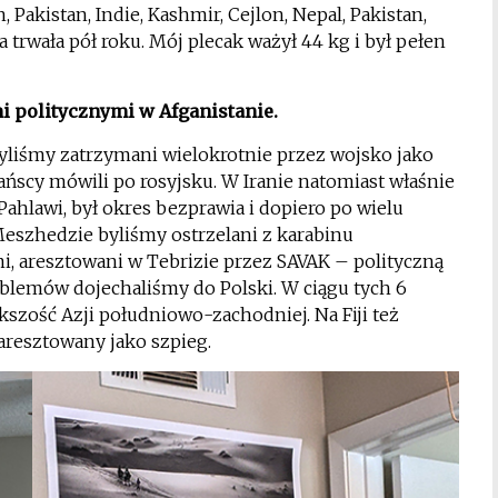
 Pakistan, Indie, Kashmir, Cejlon, Nepal, Pakistan,
 trwała pół roku. Mój plecak ważył 44 kg i był pełen
i politycznymi w Afganistanie.
byliśmy zatrzymani wielokrotnie przez wojsko jako
ańscy mówili po rosyjsku. W Iranie natomiast właśnie
hlawi, był okres bezprawia i dopiero po wielu
Meszhedzie byliśmy ostrzelani z karabinu
, aresztowani w Tebrizie przez SAVAK – polityczną
oblemów dojechaliśmy do Polski. W ciągu tych 6
szość Azji południowo-zachodniej. Na Fiji też
aresztowany jako szpieg.