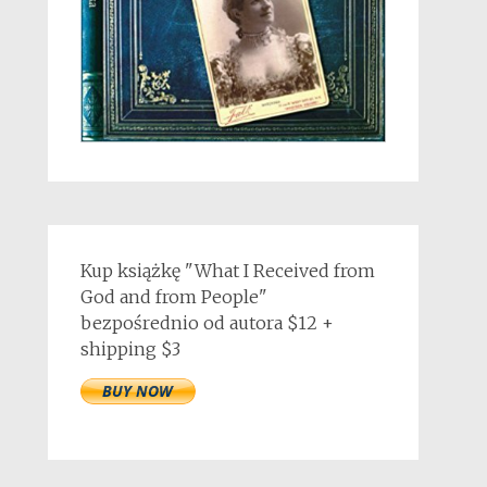
Kup książkę "What I Received from
God and from People"
bezpośrednio od autora $12 +
shipping $3