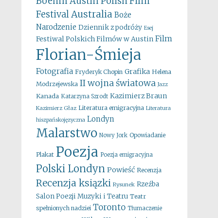
Boehm
Austin Polish Film
Australia
Festival
Boże
Narodzenie
Dziennik z podróży
Esej
Film
Festiwal Polskich Filmów w Austin
Florian-Śmieja
Fotografia
Grafika
Fryderyk Chopin
Helena
II wojna światowa
Modrzejewska
Jazz
Kazimierz Braun
Kanada
Katarzyna Szrodt
Literatura emigracyjna
Kazimierz Głaz
Literatura
Londyn
hiszpańskojęzyczna
Malarstwo
Opowiadanie
Nowy Jork
Poezja
Plakat
Poezja emigracyjna
Polski Londyn
Powieść
Recenzja
Recenzja ksiązki
Rzeźba
Rysunek
Salon Poezji Muzyki i Teatru
Teatr
Toronto
spełnionych nadziei
Tłumaczenie