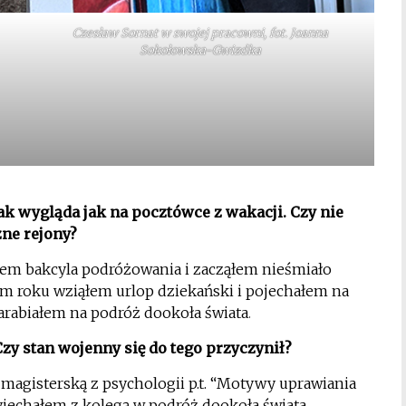
Czesław Sornat w swojej pracowni, fot. Joanna
Sokołowska-Gwizdka
tak wygląda jak na pocztówce z wakacji. Czy nie
zne rejony?
ałem bakcyla podróżowania i zacząłem nieśmiało
m roku wziąłem urlop dziekański i pojechałem na
zarabiałem na podróż dookoła świata
.
Czy stan wojenny się do tego przyczynił?
 magisterską z psychologii p.t. “Motywy uprawiania
yjechałem z kolegą w podróż dookoła świata.