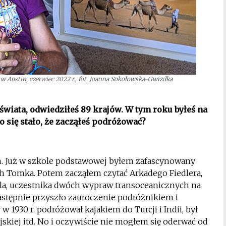
 Austin, czerwiec 2022 r., fot. Joanna Sokołowska-Gwizdka
świata, odwiedziłeś 89 krajów. W tym roku byłeś na
o się stało, że zacząłeś podróżować?
ch. Już w szkole podstawowej byłem zafascynowany
ch Tomka. Potem zacząłem czytać Arkadego Fiedlera,
la, uczestnika dwóch wypraw transoceanicznych na
Następnie przyszło zauroczenie podróżnikiem i
1930 r. podróżował kajakiem do Turcji i Indii, był
skiej itd. No i oczywiście nie mogłem się oderwać od