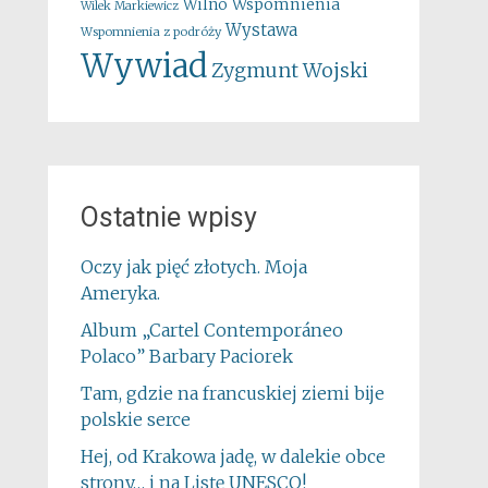
Wspomnienia
Wilno
Wilek Markiewicz
Wystawa
Wspomnienia z podróży
Wywiad
Zygmunt Wojski
Ostatnie wpisy
Oczy jak pięć złotych. Moja
Ameryka.
Album „Cartel Contemporáneo
Polaco” Barbary Paciorek
Tam, gdzie na francuskiej ziemi bije
polskie serce
Hej, od Krakowa jadę, w dalekie obce
strony… i na Listę UNESCO!