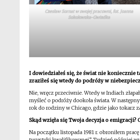
Czesław Sornat w swojej pracowni, fot. Joanna
Sokołowska-Gwizdka
*
I dowiedziałeś się, że świat nie koniecznie 
zraziłeś się wtedy do podróży w niebezpiec
Nie, wręcz przeciwnie. Wtedy w Indiach złap
myśleć o podróży dookoła świata. W następny
rok do rodziny w Chicago, gdzie jako tokarz 
Skąd wzięła się Twoja decyzja o emigracji? 
Na początku listopada 1981 r. obroniłem pracę
turystyki kwalifikowanej”. Tydzień później w