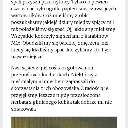
spali przyszli przemytnicy. Tylko co pewien
czas widać było ogniki papierosów czuwających
wartowników. Cóż mieliśmy zrobić,
poszukaliśmy jakiejś dziury miedzy śpiącymi i
też położyliśmy się spać. Oj, jakie sny mieliśmy.
Wszystkie kończyły się seriami z karabinów
M16. Obudziliśmy się bardziej zmęczeni, niż
kiedy się kładliśmy spać. Ale żyliśmy. I to było
najważniejsze.
Nasi sąsiedzi już coś tam gotowali na
przenośnych kuchenkach. Niektórzy z
nieśmiałym uśmiechem zapraszali do
skorzystania z ich obozowiska. Z radością je
przyjęliśmy. Jeszcze nigdy przesłodzona
herbata z glinianego kubka tak dobrze mi nie
smakowała.