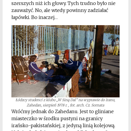
szerszych niż ich głowy. Tych trudno było nie
zauważyć. No, ale wtedy powinny zadziałać
łapówki. Bo inaczej…
Łódzcy studenci z klubu „W Siną Dal” na wyprawie do Iranu,
Zahedan, sierpień 1978 r. , fot. arch. Cz. Sornata
Wróćmy jednak do Zahedanu. Jest to gliniane
miasteczko w środku pustyni na granicy
irańsko-pakistańskiej, z jedyną linią kolejową.