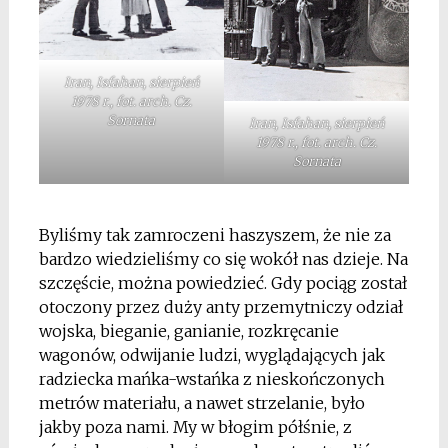
Iran, Isfahan, sierpień
1978 r., fot. arch. Cz.
Sornata
Iran, Isfahan, sierpień
1978 r., fot. arch. Cz.
Sornata
*
Byliśmy tak zamroczeni haszyszem, że nie za
bardzo wiedzieliśmy co się wokół nas dzieje. Na
szczęście, można powiedzieć. Gdy pociąg został
otoczony przez duży anty przemytniczy odział
wojska, bieganie, ganianie, rozkręcanie
wagonów, odwijanie ludzi, wyglądających jak
radziecka mańka-wstańka z nieskończonych
metrów materiału, a nawet strzelanie, było
jakby poza nami. My w błogim półśnie, z