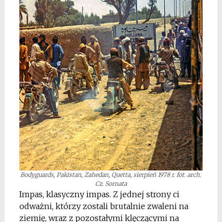
Bodyguards, Pakistan, Zahedan, Quetta, sierpień 1978 r. fot. arch.
Cz. Sornata
Impas, klasyczny impas. Z jednej strony ci
odważni, którzy zostali brutalnie zwaleni na
ziemię, wraz z pozostałymi klęczącymi na