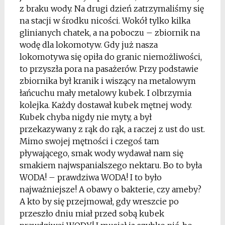
z braku wody. Na drugi dzień zatrzymaliśmy się
na stacji w środku nicości. Wokół tylko kilka
glinianych chatek, a na poboczu – zbiornik na
wodę dla lokomotyw. Gdy już nasza
lokomotywa się opiła do granic niemożliwości,
to przyszła pora na pasażerów. Przy podstawie
zbiornika był kranik i wiszący na metalowym
łańcuchu mały metalowy kubek. I olbrzymia
kolejka. Każdy dostawał kubek mętnej wody.
Kubek chyba nigdy nie myty, a był
przekazywany z rąk do rąk, a raczej z ust do ust.
Mimo swojej mętności i czegoś tam
pływającego, smak wody wydawał nam się
smakiem najwspanialszego nektaru. Bo to była
WODA! – prawdziwa WODA! I to było
najważniejsze! A obawy o bakterie, czy ameby?
A kto by się przejmował, gdy wreszcie po
przeszło dniu miał przed sobą kubek