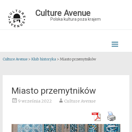
Skip
to
Culture Avenue
content
Polska kultura poza krajem
Culture Avenue
>
Klub historyka
>
Miasto przemytników
Miasto przemytników
9 września 2022
Culture Avenue