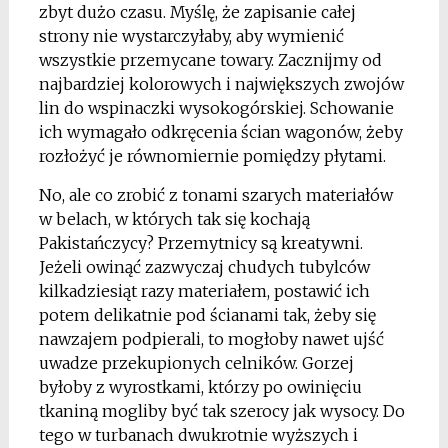
zbyt dużo czasu. Myślę, że zapisanie całej
strony nie wystarczyłaby, aby wymienić
wszystkie przemycane towary. Zacznijmy od
najbardziej kolorowych i największych zwojów
lin do wspinaczki wysokogórskiej. Schowanie
ich wymagało odkręcenia ścian wagonów, żeby
rozłożyć je równomiernie pomiędzy płytami.
No, ale co zrobić z tonami szarych materiałów
w belach, w których tak się kochają
Pakistańczycy? Przemytnicy są kreatywni.
Jeżeli owinąć zazwyczaj chudych tubylców
kilkadziesiąt razy materiałem, postawić ich
potem delikatnie pod ścianami tak, żeby się
nawzajem podpierali, to mogłoby nawet ujść
uwadze przekupionych celników. Gorzej
byłoby z wyrostkami, którzy po owinięciu
tkaniną mogliby być tak szerocy jak wysocy. Do
tego w turbanach dwukrotnie wyższych i