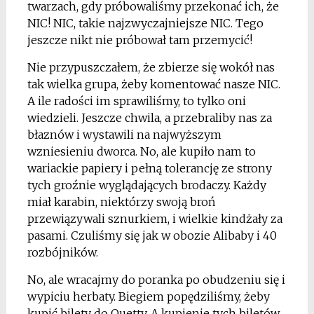
twarzach, gdy próbowaliśmy przekonać ich, że
NIC! NIC, takie najzwyczajniejsze NIC. Tego
jeszcze nikt nie próbował tam przemycić!
Nie przypuszczałem, że zbierze się wokół nas
tak wielka grupa, żeby komentować nasze NIC.
A ile radości im sprawiliśmy, to tylko oni
wiedzieli. Jeszcze chwila, a przebraliby nas za
błaznów i wystawili na najwyższym
wzniesieniu dworca. No, ale kupiło nam to
wariackie papiery i pełną tolerancję ze strony
tych groźnie wyglądających brodaczy. Każdy
miał karabin, niektórzy swoją broń
przewiązywali sznurkiem, i wielkie kindżały za
pasami. Czuliśmy się jak w obozie Alibaby i 40
rozbójników.
No, ale wracajmy do poranka po obudzeniu się i
wypiciu herbaty. Biegiem popędziliśmy, żeby
kupić bilety do Quetty. A kupienie tych biletów