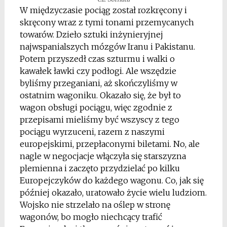
W międzyczasie pociąg został rozkręcony i
skręcony wraz z tymi tonami przemycanych
towarów. Dzieło sztuki inżynieryjnej
najwspanialszych mózgów Iranu i Pakistanu.
Potem przyszedł czas szturmu i walki o
kawałek ławki czy podłogi. Ale wszędzie
byliśmy przeganiani, aż skończyliśmy w
ostatnim wagoniku. Okazało się, że był to
wagon obsługi pociągu, więc zgodnie z
przepisami mieliśmy być wszyscy z tego
pociągu wyrzuceni, razem z naszymi
europejskimi, przepłaconymi biletami. No, ale
nagle w negocjacje włączyła się starszyzna
plemienna i zaczęto przydzielać po kilku
Europejczyków do każdego wagonu. Co, jak się
później okazało, uratowało życie wielu ludziom.
Wojsko nie strzelało na oślep w stronę
wagonów, bo mogło niechcący trafić