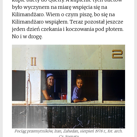
było wyczynem na miarę wspięcia się na
Kilimandżaro. Wiem o czym piszę, bo się na
Kilimandżaro wspiąłem. Teraz pozostał jeszcze
jeden dzień czekania i koczowania pod płotem.
No i w drogę.
Pociąg przemytników, Iran, Zahedan, sierpień 1978 r., fot. arch.
Cz. Sornata