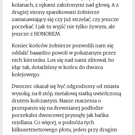
kolanach, z rękami założonymi nad głową. A z
drugiej strony spanikowani żołnierze
zastanawiający się czy już strzelać, czy jeszcze
poczekać. I jak tu wyjść nie tylko żywym, ale
jeszcze z HONOREM.
Koniec końców żołnierze pozwolili nam się
oddalić baaardzo powoli w pokazanym przez
nich kierunku. Los się nad nami zlitował, bo
idąc tak, dotarliśmy w końcu do dworca
kolejowego.
Dworzec okazał się być odgrodzony od miasta
wysoką, na 8 stóp, metalową siatką uwieńczoną
drutem kolczastym. Nasze marzenia o
przespaniu się na drewnianej podłodze
poczekalni dworcowej prysnęły jak bańka
mydlana. Co więcej, u podnóża tych
kilkusetmetrowego płotu, jeden przy drugim