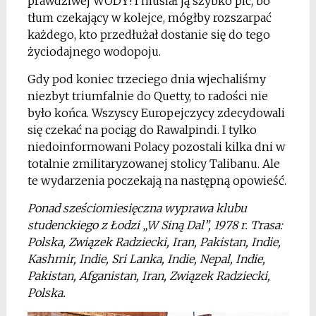
prawdziwej WODY! I musiał ją szybko pić, bo
tłum czekający w kolejce, mógłby rozszarpać
każdego, kto przedłużał dostanie się do tego
życiodajnego wodopoju.
Gdy pod koniec trzeciego dnia wjechaliśmy
niezbyt triumfalnie do Quetty, to radości nie
było końca. Wszyscy Europejczycy zdecydowali
się czekać na pociąg do Rawalpindi. I tylko
niedoinformowani Polacy pozostali kilka dni w
totalnie zmilitaryzowanej stolicy Talibanu. Ale
te wydarzenia poczekają na następną opowieść.
Ponad sześciomiesięczna
wyprawa klubu
studenckiego z Łodzi „W Siną Dal”, 1978 r. Trasa:
Polska, Związek Radziecki, Iran, Pakistan, Indie,
Kashmir, Indie, Sri Lanka, Indie, Nepal, Indie,
Pakistan, Afganistan, Iran, Związek Radziecki,
Polska.