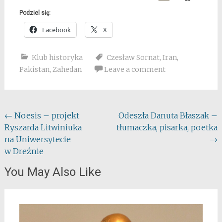
Podziel się:
Facebook
X
Klub historyka
Czesław Sornat
,
Iran
,
Pakistan
,
Zahedan
Leave a comment
Post
←
Noesis – projekt
Odeszła Danuta Błaszak –
Ryszarda Litwiniuka
tłumaczka, pisarka, poetka
navigation
na Uniwersytecie
→
w Dreźnie
You May Also Like