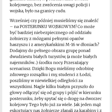
kolejowego, bez zwrócenia uwagi policji i
wojska, było na granicy cudu.
Wcześniej czy później musieliśmy się znaleźć
– na POSTERUNKU WOJSKOWYM! Co może
być bardziej niebezpiecznego od oddziału
żołnierzy z mózgami pełnymi oparów
haszyszu i z amerykańskimi M-16 w dłoniach?
Dodajmy do pełnego obrazu grupę ponad
dwudziestu białych turystów, (a może białych
najemników…) środku nocy. Przerażający
scenariusz. Dzięki Bogu mieliśmy odrobinę
zdrowego rozsądku i my, studenci z Łodzi,
poszliśmy w niewielkiej odległości za
wszystkimi. Nagle kilku białym przyszło do
głowy odłączyć się od grupy i pójść w kierunku
posterunku, żeby spytać się o drogę na dworzec
kolejowy. Tego było już za wiele. Jak jeden mąż
eskortujący nas żołnierze złapali za karabiny i z