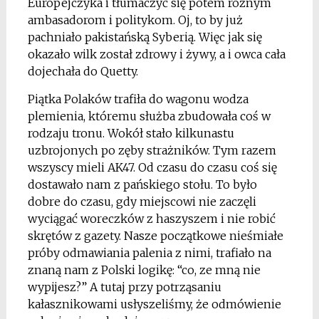
Europejczyka i tłumaczyć się potem różnym
ambasadorom i politykom. Oj, to by już
pachniało pakistańską Syberią. Więc jak się
okazało wilk został zdrowy i żywy, a i owca cała
dojechała do Quetty.
Piątka Polaków trafiła do wagonu wodza
plemienia, któremu służba zbudowała coś w
rodzaju tronu. Wokół stało kilkunastu
uzbrojonych po zęby strażników. Tym razem
wszyscy mieli AK47. Od czasu do czasu coś się
dostawało nam z pańskiego stołu. To było
dobre do czasu, gdy miejscowi nie zaczęli
wyciągać woreczków z haszyszem i nie robić
skrętów z gazety. Nasze początkowe nieśmiałe
próby odmawiania palenia z nimi, trafiało na
znaną nam z Polski logikę: “co, ze mną nie
wypijesz?” A tutaj przy potrząsaniu
kałasznikowami usłyszeliśmy, że odmówienie