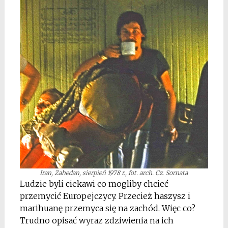
Iran, Zahedan, sierpień 1978 r., fot. arch. Cz. Sornata
Ludzie byli ciekawi co mogliby chcieć
przemycić Europejczycy. Przecież haszysz i
marihuanę przemyca się na zachód. Więc co?
Trudno opisać wyraz zdziwienia na ich