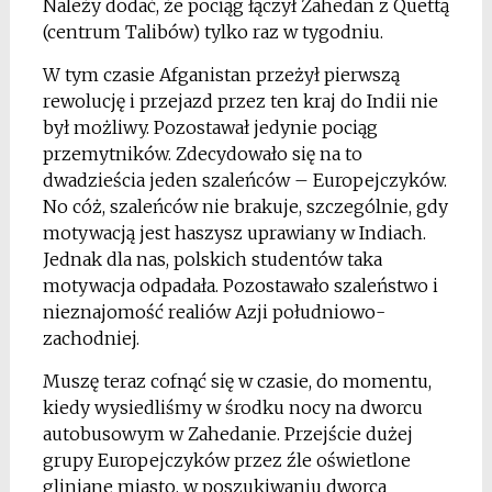
Należy dodać, że pociąg łączył Zahedan z Quettą
(centrum Talibów) tylko raz w tygodniu.
W tym czasie Afganistan przeżył pierwszą
rewolucję i przejazd przez ten kraj do Indii nie
był możliwy. Pozostawał jedynie pociąg
przemytników. Zdecydowało się na to
dwadzieścia jeden szaleńców – Europejczyków.
No cóż, szaleńców nie brakuje, szczególnie, gdy
motywacją jest haszysz uprawiany w Indiach.
Jednak dla nas, polskich studentów taka
motywacja odpadała. Pozostawało szaleństwo i
nieznajomość realiów Azji południowo-
zachodniej.
Muszę teraz cofnąć się w czasie, do momentu,
kiedy wysiedliśmy w środku nocy na dworcu
autobusowym w Zahedanie. Przejście dużej
grupy Europejczyków przez źle oświetlone
gliniane miasto, w poszukiwaniu dworca