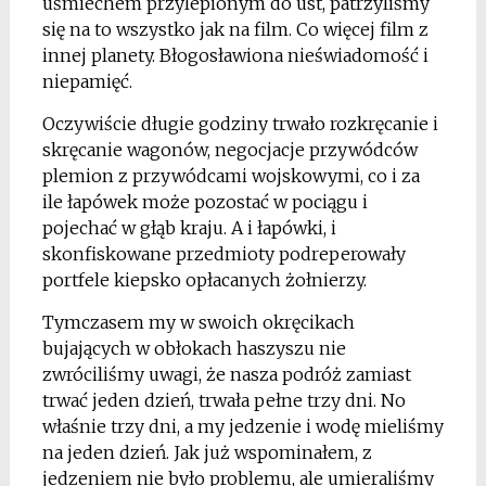
uśmiechem przylepionym do ust, patrzyliśmy
się na to wszystko jak na film. Co więcej film z
innej planety. Błogosławiona nieświadomość i
niepamięć.
Oczywiście długie godziny trwało rozkręcanie i
skręcanie wagonów, negocjacje przywódców
plemion z przywódcami wojskowymi, co i za
ile łapówek może pozostać w pociągu i
pojechać w głąb kraju. A i łapówki, i
skonfiskowane przedmioty podreperowały
portfele kiepsko opłacanych żołnierzy.
Tymczasem my w swoich okręcikach
bujających w obłokach haszyszu nie
zwróciliśmy uwagi, że nasza podróż zamiast
trwać jeden dzień, trwała pełne trzy dni. No
właśnie trzy dni, a my jedzenie i wodę mieliśmy
na jeden dzień. Jak już wspominałem, z
jedzeniem nie było problemu, ale umieraliśmy