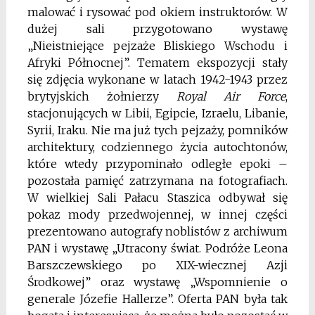
malować i rysować pod okiem instruktorów. W
dużej sali przygotowano wystawę
„Nieistniejące pejzaże Bliskiego Wschodu i
Afryki Północnej”. Tematem ekspozycji stały
się zdjęcia wykonane w latach 1942-1943 przez
brytyjskich żołnierzy
Royal Air Force
,
stacjonujących w Libii, Egipcie, Izraelu, Libanie,
Syrii, Iraku. Nie ma już tych pejzaży, pomników
architektury, codziennego życia autochtonów,
które wtedy przypominało odległe epoki –
pozostała pamięć zatrzymana na fotografiach.
W wielkiej Sali Pałacu Staszica odbywał się
pokaz mody przedwojennej, w innej części
prezentowano autografy noblistów z archiwum
PAN i wystawę „Utracony świat. Podróże Leona
Barszczewskiego po XIX-wiecznej Azji
Środkowej” oraz wystawę „Wspomnienie o
generale Józefie Hallerze”. Oferta PAN była tak