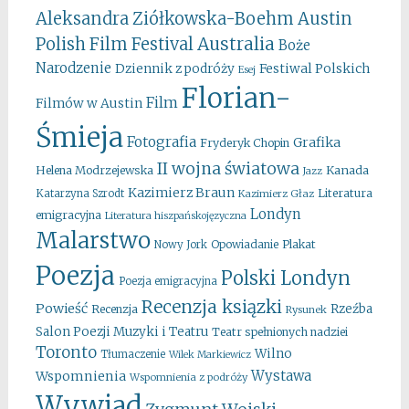
Aleksandra Ziółkowska-Boehm
Austin
Australia
Polish Film Festival
Boże
Narodzenie
Festiwal Polskich
Dziennik z podróży
Esej
Florian-
Film
Filmów w Austin
Śmieja
Fotografia
Grafika
Fryderyk Chopin
II wojna światowa
Kanada
Helena Modrzejewska
Jazz
Kazimierz Braun
Literatura
Katarzyna Szrodt
Kazimierz Głaz
Londyn
emigracyjna
Literatura hiszpańskojęzyczna
Malarstwo
Opowiadanie
Plakat
Nowy Jork
Poezja
Polski Londyn
Poezja emigracyjna
Recenzja ksiązki
Powieść
Rzeźba
Recenzja
Rysunek
Salon Poezji Muzyki i Teatru
Teatr spełnionych nadziei
Toronto
Wilno
Tłumaczenie
Wilek Markiewicz
Wystawa
Wspomnienia
Wspomnienia z podróży
Wywiad