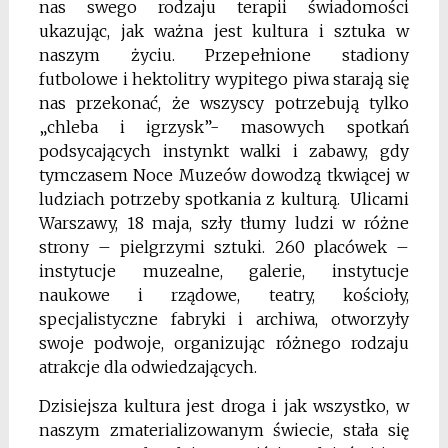
nas swego rodzaju terapii świadomości
ukazując, jak ważna jest kultura i sztuka w
naszym życiu. Przepełnione stadiony
futbolowe i hektolitry wypitego piwa starają się
nas przekonać, że wszyscy potrzebują tylko
„chleba i igrzysk”- masowych spotkań
podsycających instynkt walki i zabawy, gdy
tymczasem Noce Muzeów dowodzą tkwiącej w
ludziach potrzeby spotkania z kulturą. Ulicami
Warszawy, 18 maja, szły tłumy ludzi w różne
strony – pielgrzymi sztuki. 260 placówek –
instytucje muzealne, galerie, instytucje
naukowe i rządowe, teatry, kościoły,
specjalistyczne fabryki i archiwa, otworzyły
swoje podwoje, organizując różnego rodzaju
atrakcje dla odwiedzających.
Dzisiejsza kultura jest droga i jak wszystko, w
naszym zmaterializowanym świecie, stała się