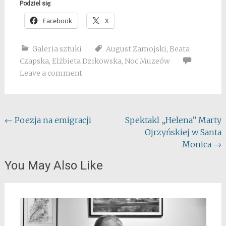
Podziel się:
Facebook
X
Galeria sztuki
August Zamojski
,
Beata
Czapska
,
Elżbieta Dzikowska
,
Noc Muzeów
Leave a comment
Post
←
Poezja na emigracji
Spektakl „Helena” Marty
Ojrzyńskiej w Santa
navigation
Monica
→
You May Also Like