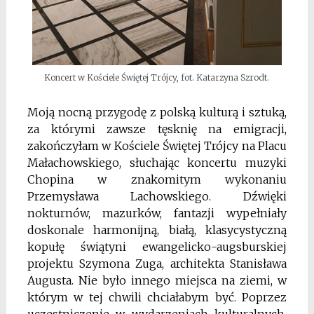
Koncert w Kościele Świętej Trójcy, fot. Katarzyna Szrodt.
Moją nocną przygodę z polską kulturą i sztuką,
za którymi zawsze tęsknię na emigracji,
zakończyłam w Kościele Świętej Trójcy na Placu
Małachowskiego, słuchając koncertu muzyki
Chopina w znakomitym wykonaniu
Przemysława Lachowskiego. Dźwięki
nokturnów, mazurków, fantazji wypełniały
doskonale harmonijną, białą, klasycystyczną
kopułę świątyni ewangelicko-augsburskiej
projektu Szymona Zuga, architekta Stanisława
Augusta. Nie było innego miejsca na ziemi, w
którym w tej chwili chciałabym być. Poprzez
uczestniczenie w wydarzeniach kulturalnych,