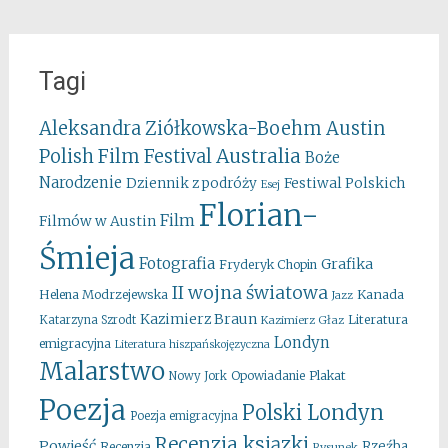
Tagi
Aleksandra Ziółkowska-Boehm
Austin
Australia
Polish Film Festival
Boże
Narodzenie
Festiwal Polskich
Dziennik z podróży
Esej
Florian-
Film
Filmów w Austin
Śmieja
Fotografia
Grafika
Fryderyk Chopin
II wojna światowa
Kanada
Helena Modrzejewska
Jazz
Kazimierz Braun
Literatura
Katarzyna Szrodt
Kazimierz Głaz
Londyn
emigracyjna
Literatura hiszpańskojęzyczna
Malarstwo
Opowiadanie
Plakat
Nowy Jork
Poezja
Polski Londyn
Poezja emigracyjna
Recenzja ksiązki
Powieść
Rzeźba
Recenzja
Rysunek