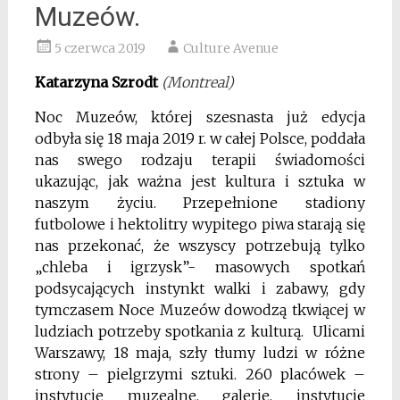
Muzeów.
5 czerwca 2019
Culture Avenue
Katarzyna Szrodt
(Montreal)
Noc Muzeów, której szesnasta już edycja
odbyła się 18 maja 2019 r. w całej Polsce, poddała
nas swego rodzaju terapii świadomości
ukazując, jak ważna jest kultura i sztuka w
naszym życiu. Przepełnione stadiony
futbolowe i hektolitry wypitego piwa starają się
nas przekonać, że wszyscy potrzebują tylko
„chleba i igrzysk”- masowych spotkań
podsycających instynkt walki i zabawy, gdy
tymczasem Noce Muzeów dowodzą tkwiącej w
ludziach potrzeby spotkania z kulturą. Ulicami
Warszawy, 18 maja, szły tłumy ludzi w różne
strony – pielgrzymi sztuki. 260 placówek –
instytucje muzealne, galerie, instytucje