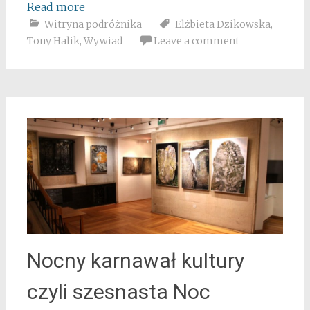
Read more
Witryna podróżnika
Elżbieta Dzikowska
,
Tony Halik
,
Wywiad
Leave a comment
Nocny karnawał kultury
czyli szesnasta Noc