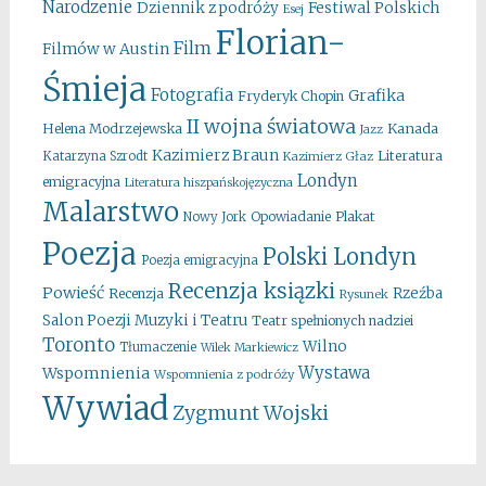
Narodzenie
Festiwal Polskich
Dziennik z podróży
Esej
Florian-
Film
Filmów w Austin
Śmieja
Fotografia
Grafika
Fryderyk Chopin
II wojna światowa
Kanada
Helena Modrzejewska
Jazz
Kazimierz Braun
Literatura
Katarzyna Szrodt
Kazimierz Głaz
Londyn
emigracyjna
Literatura hiszpańskojęzyczna
Malarstwo
Opowiadanie
Plakat
Nowy Jork
Poezja
Polski Londyn
Poezja emigracyjna
Recenzja ksiązki
Powieść
Rzeźba
Recenzja
Rysunek
Salon Poezji Muzyki i Teatru
Teatr spełnionych nadziei
Toronto
Wilno
Tłumaczenie
Wilek Markiewicz
Wystawa
Wspomnienia
Wspomnienia z podróży
Wywiad
Zygmunt Wojski