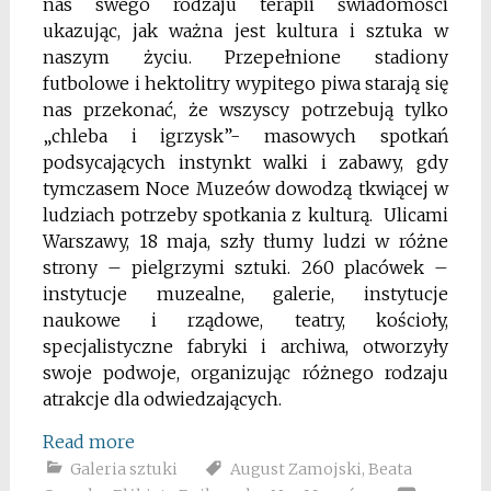
nas swego rodzaju terapii świadomości
ukazując, jak ważna jest kultura i sztuka w
naszym życiu. Przepełnione stadiony
futbolowe i hektolitry wypitego piwa starają się
nas przekonać, że wszyscy potrzebują tylko
„chleba i igrzysk”- masowych spotkań
podsycających instynkt walki i zabawy, gdy
tymczasem Noce Muzeów dowodzą tkwiącej w
ludziach potrzeby spotkania z kulturą. Ulicami
Warszawy, 18 maja, szły tłumy ludzi w różne
strony – pielgrzymi sztuki. 260 placówek –
instytucje muzealne, galerie, instytucje
naukowe i rządowe, teatry, kościoły,
specjalistyczne fabryki i archiwa, otworzyły
swoje podwoje, organizując różnego rodzaju
atrakcje dla odwiedzających.
Read more
Galeria sztuki
August Zamojski
,
Beata