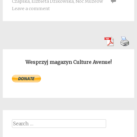
Czapska
,
Elżbieta Dzikowska
,
Noc Muzeów
Leave a comment
Wesprzyj magazyn Culture Avenue!
Search
for: