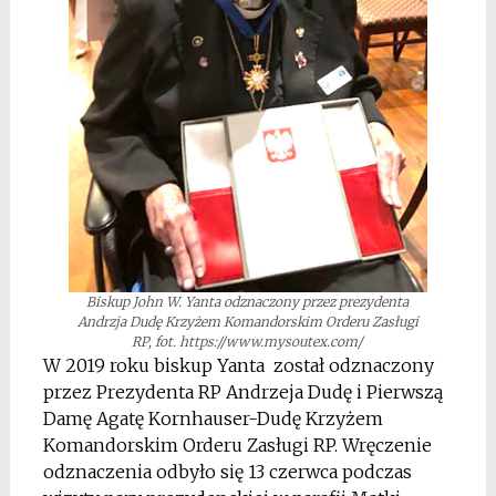
Biskup John W. Yanta odznaczony przez prezydenta
Andrzja Dudę Krzyżem Komandorskim Orderu Zasługi
RP, fot. https://www.mysoutex.com/
W 2019 roku biskup Yanta został odznaczony
przez Prezydenta RP Andrzeja Dudę i Pierwszą
Damę Agatę Kornhauser-Dudę Krzyżem
Komandorskim Orderu Zasługi RP. Wręczenie
odznaczenia odbyło się 13 czerwca podczas