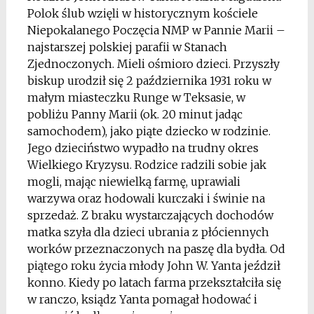
Polok ślub wzięli w historycznym kościele
Niepokalanego Poczęcia NMP w Pannie Marii –
najstarszej polskiej parafii w Stanach
Zjednoczonych. Mieli ośmioro dzieci. Przyszły
biskup urodził się 2 października 1931 roku w
małym miasteczku Runge w Teksasie, w
pobliżu Panny Marii (ok. 20 minut jadąc
samochodem), jako piąte dziecko w rodzinie.
Jego dzieciństwo wypadło na trudny okres
Wielkiego Kryzysu. Rodzice radzili sobie jak
mogli, mając niewielką farmę, uprawiali
warzywa oraz hodowali kurczaki i świnie na
sprzedaż. Z braku wystarczających dochodów
matka szyła dla dzieci ubrania z płóciennych
worków przeznaczonych na paszę dla bydła. Od
piątego roku życia młody John W. Yanta jeździł
konno. Kiedy po latach farma przekształciła się
w ranczo, ksiądz Yanta pomagał hodować i