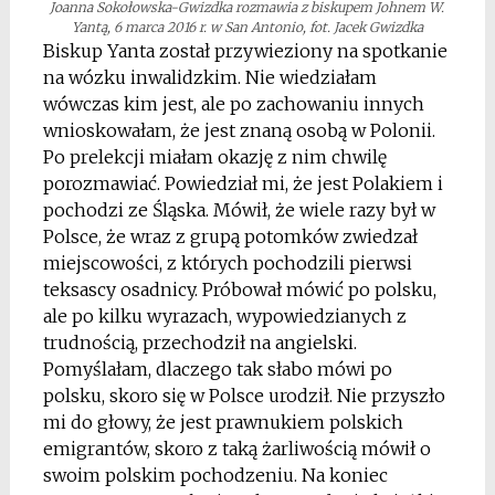
Joanna Sokołowska-Gwizdka rozmawia z biskupem Johnem W.
Yantą, 6 marca 2016 r. w San Antonio, fot. Jacek Gwizdka
Biskup Yanta został przywieziony na spotkanie
na wózku inwalidzkim. Nie wiedziałam
wówczas kim jest, ale po zachowaniu innych
wnioskowałam, że jest znaną osobą w Polonii.
Po prelekcji miałam okazję z nim chwilę
porozmawiać. Powiedział mi, że jest Polakiem i
pochodzi ze Śląska. Mówił, że wiele razy był w
Polsce, że wraz z grupą potomków zwiedzał
miejscowości, z których pochodzili pierwsi
teksascy osadnicy. Próbował mówić po polsku,
ale po kilku wyrazach, wypowiedzianych z
trudnością, przechodził na angielski.
Pomyślałam, dlaczego tak słabo mówi po
polsku, skoro się w Polsce urodził. Nie przyszło
mi do głowy, że jest prawnukiem polskich
emigrantów, skoro z taką żarliwością mówił o
swoim polskim pochodzeniu. Na koniec