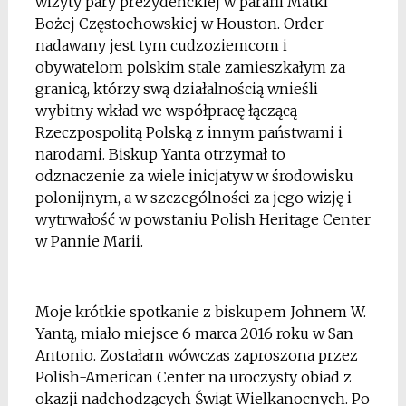
wizyty pary prezydenckiej w parafii Matki
Bożej Częstochowskiej w Houston. Order
nadawany jest tym cudzoziemcom i
obywatelom polskim stale zamieszkałym za
granicą, którzy swą działalnością wnieśli
wybitny wkład we współpracę łączącą
Rzeczpospolitą Polską z innym państwami i
narodami. Biskup Yanta otrzymał to
odznaczenie za wiele inicjatyw w środowisku
polonijnym, a w szczególności za jego wizję i
wytrwałość w powstaniu Polish Heritage Center
w Pannie Marii.
*
Moje krótkie spotkanie z biskupem Johnem W.
Yantą, miało miejsce 6 marca 2016 roku w San
Antonio. Zostałam wówczas zaproszona przez
Polish-American Center na uroczysty obiad z
okazji nadchodzących Świąt Wielkanocnych. Po