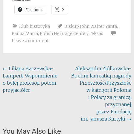
Facebook
X
Klub historyka
Biskup John Walter Yanta
,
Panna Maria
,
Polish Heritage Center
,
Teksas
Leave a comment
Post
←
Liliana Baczewska-
Aleksandra Ziółkowska-
Lampert. Wspomnienie
Boehm laureatką nagrody
navigation
o byłej profesor, potem
Przeszłość/Przyszłość
przyjaciółce
w kategorii Polonia
i Polacy za granicą,
przyznanej
przez Fundację
im. Janusza Kurtyki
→
You May Also Like