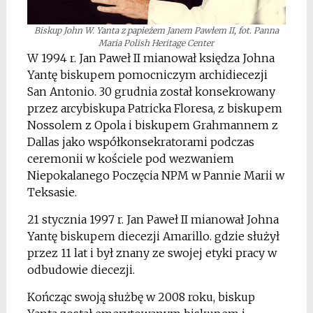
Biskup John W. Yanta z papieżem Janem Pawłem II, fot. Panna
Maria Polish Heritage Center
W 1994 r. Jan Paweł II mianował księdza Johna
Yantę biskupem pomocniczym archidiecezji
San Antonio. 30 grudnia został konsekrowany
przez arcybiskupa Patricka Floresa, z biskupem
Nossolem z Opola i biskupem Grahmannem z
Dallas jako współkonsekratorami podczas
ceremonii w kościele pod wezwaniem
Niepokalanego Poczęcia NPM w Pannie Marii w
Teksasie.
21 stycznia 1997 r. Jan Paweł II mianował Johna
Yantę biskupem diecezji Amarillo. gdzie służył
przez 11 lat i był znany ze swojej etyki pracy w
odbudowie diecezji.
Kończąc swoją służbę w 2008 roku, biskup