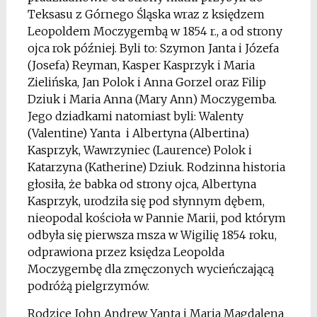
Teksasu z Górnego Śląska wraz z księdzem
Leopoldem Moczygembą w 1854 r., a od strony
ojca rok później. Byli to: Szymon Janta i Józefa
(Josefa) Reyman, Kasper Kasprzyk i Maria
Zielińska, Jan Polok i Anna Gorzel oraz Filip
Dziuk i Maria Anna (Mary Ann) Moczygemba.
Jego dziadkami natomiast byli: Walenty
(Valentine) Yanta i Albertyna (Albertina)
Kasprzyk, Wawrzyniec (Laurence) Polok i
Katarzyna (Katherine) Dziuk. Rodzinna historia
głosiła, że babka od strony ojca, Albertyna
Kasprzyk, urodziła się pod słynnym dębem,
nieopodal kościoła w Pannie Marii, pod którym
odbyła się pierwsza msza w Wigilię 1854 roku,
odprawiona przez księdza Leopolda
Moczygembę dla zmęczonych wycieńczającą
podróżą pielgrzymów.
Rodzice John Andrew Yanta i Maria Magdalena