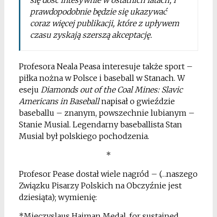
się dość intesywnie w ostatnich latach, i
prawdopodobnie będzie się ukazywać
coraz więcej publikacji, które z upływem
czasu zyskają szerszą akceptację.
Profesora Neala Peasa interesuje także sport –
piłka nożna w Polsce i baseball w Stanach. W
eseju
Diamonds out of the Coal Mines: Slavic
Americans in Baseball
napisał o gwieździe
baseballu – znanym, powszechnie lubianym –
Stanie Musial. Legendarny baseballista Stan
Musial był polskiego pochodzenia.
*
Profesor Pease dostał wiele nagród – (…naszego
Związku Pisarzy Polskich na Obczyźnie jest
dziesiąta); wymienię:
*Mieczyslaus Haiman Medal, for sustained