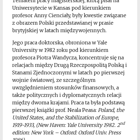
Tematem pracy magisterskiej, którą pisał na
Uniwersytecie w Kansas pod kierunkiem
profesor Anny Cienciały, były kwestie związane
z obrazem Polski przedstawianej w prasie
brytyjskiej w latach międzywojennych.
Jego praca doktorska, obroniona w Yale
University w 1982 roku pod kierunkiem
profesora Piotra Wandycza, koncentruje się na
relacjach między Drugą Rzeczpospolitą Polską i
Stanami Zjednoczonymi w latach po pierwszej
wojnie światowej, ze szczególnym
uwzględnieniem stosunków finansowych, a
także politycznych i dyplomatycznych relacji
między dwoma krajami. Praca ta była podstawą
pierwszej książki prof. Neala Peasa:
Poland, the
United States, and the Stabilization of Europe,
nd
1919-1933, (New Haven: Yale University 1982. 2
edition: New York – Oxford: Oxford Univ. Press