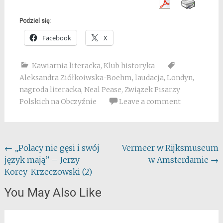
Podziel się:
Facebook
X
Kawiarnia literacka
,
Klub historyka
Aleksandra Ziółkoiwska-Boehm
,
laudacja
,
Londyn
,
nagroda literacka
,
Neal Pease
,
Związek Pisarzy
Polskich na Obczyźnie
Leave a comment
Post
←
„Polacy nie gęsi i swój
Vermeer w Rijksmuseum
język mają” – Jerzy
w Amsterdamie
→
navigation
Korey-Krzeczowski (2)
You May Also Like