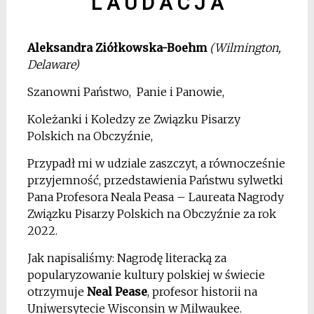
L A U D A C J A
*
Aleksandra Ziółkowska-Boehm
(Wilmington,
Delaware)
Szanowni Państwo, Panie i Panowie,
Koleżanki i Koledzy ze Związku Pisarzy
Polskich na Obczyźnie,
Przypadł mi w udziale zaszczyt, a równocześnie
przyjemność, przedstawienia Państwu sylwetki
Pana Profesora Neala Peasa – Laureata Nagrody
Związku Pisarzy Polskich na Obczyźnie za rok
2022.
Jak napisaliśmy: Nagrodę literacką za
popularyzowanie kultury polskiej w świecie
otrzymuje
Neal Pease
, profesor historii na
Uniwersytecie Wisconsin w Milwaukee.