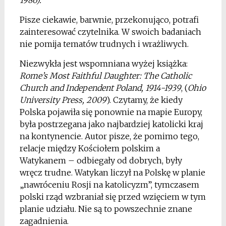
1986).
Pisze ciekawie, barwnie, przekonująco, potrafi
zainteresować czytelnika. W swoich badaniach
nie pomija tematów trudnych i wrażliwych.
Niezwykła jest wspomniana wyżej książka:
Rome’s Most Faithful Daughter: The Catholic
Church and Independent Poland, 1914-1939
, (
Ohio
University Press, 2009
). Czytamy, że kiedy
Polska pojawiła się ponownie na mapie Europy,
była postrzegana jako najbardziej katolicki kraj
na kontynencie. Autor pisze, że pomimo tego,
relacje między Kościołem polskim a
Watykanem – odbiegały od dobrych, były
wręcz trudne. Watykan liczył na Polskę w planie
„nawróceniu Rosji na katolicyzm”, tymczasem
polski rząd wzbraniał się przed wzięciem w tym
planie udziału. Nie są to powszechnie znane
zagadnienia.