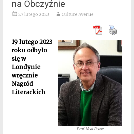
na Obczyźnie
27 lutego 2023
Culture Avenue
19 lutego 2023
roku odbyło
się w
Londynie
wręcznie
Nagród
Literackich
Prof. Neal Pease