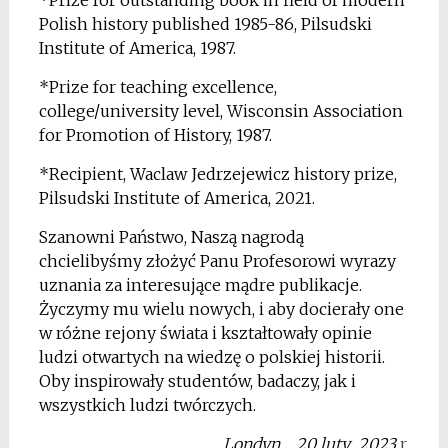
*Prize for outstanding book in field of modern
Polish history published 1985-86, Pilsudski
Institute of America, 1987.
*Prize for teaching excellence,
college/university level, Wisconsin Association
for Promotion of History, 1987.
*Recipient, Waclaw Jedrzejewicz history prize,
Pilsudski Institute of America, 2021.
Szanowni Państwo, Naszą nagrodą
chcielibyśmy złożyć Panu Profesorowi wyrazy
uznania za interesujące mądre publikacje.
Życzymy mu wielu nowych, i aby docierały one
w różne rejony świata i kształtowały opinie
ludzi otwartych na wiedzę o polskiej historii.
Oby inspirowały studentów, badaczy, jak i
wszystkich ludzi twórczych.
Londyn, 20 luty 2023
r.