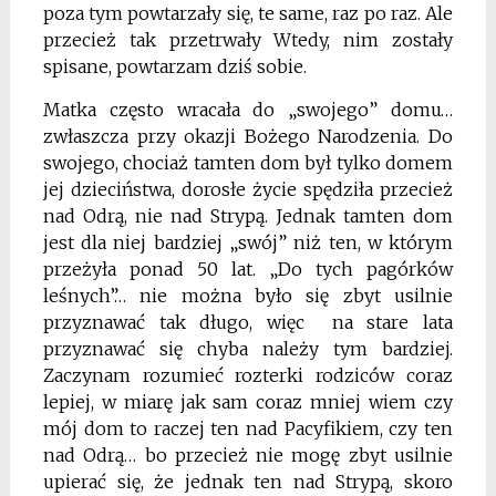
poza tym powtarzały się, te same, raz po raz. Ale
przecież tak przetrwały Wtedy, nim zostały
spisane, powtarzam dziś sobie.
Matka często wracała do „swojego” domu…
zwłaszcza przy okazji Bożego Narodzenia. Do
swojego, chociaż tamten dom był tylko domem
jej dzieciństwa, dorosłe życie spędziła przecież
nad Odrą, nie nad Strypą. Jednak tamten dom
jest dla niej bardziej „swój” niż ten, w którym
przeżyła ponad 50 lat. „Do tych pagórków
leśnych”… nie można było się zbyt usilnie
przyznawać tak długo, więc na stare lata
przyznawać się chyba należy tym bardziej.
Zaczynam rozumieć rozterki rodziców coraz
lepiej, w miarę jak sam coraz mniej wiem czy
mój dom to raczej ten nad Pacyfikiem, czy ten
nad Odrą… bo przecież nie mogę zbyt usilnie
upierać się, że jednak ten nad Strypą, skoro