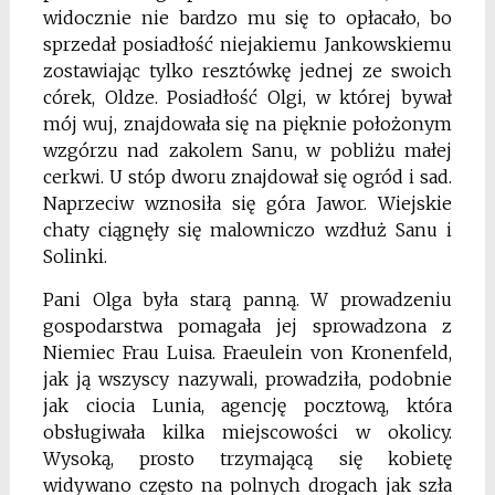
widocznie nie bardzo mu się to opłacało, bo
sprzedał posiadłość niejakiemu Jankowskiemu
zostawiając tylko resztówkę jednej ze swoich
córek, Oldze. Posiadłość Olgi, w której bywał
mój wuj, znajdowała się na pięknie położonym
wzgórzu nad zakolem Sanu, w pobliżu małej
cerkwi. U stóp dworu znajdował się ogród i sad.
Naprzeciw wznosiła się góra Jawor. Wiejskie
chaty ciągnęły się malowniczo wzdłuż Sanu i
Solinki.
Pani Olga była starą panną. W prowadzeniu
gospodarstwa pomagała jej sprowadzona z
Niemiec Frau Luisa. Fraeulein von Kronenfeld,
jak ją wszyscy nazywali, prowadziła, podobnie
jak ciocia Lunia, agencję pocztową, która
obsługiwała kilka miejscowości w okolicy.
Wysoką, prosto trzymającą się kobietę
widywano często na polnych drogach jak szła