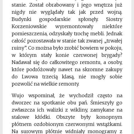
stanie. Został obrabowany i jego wnętrza już
nigdy nie wyglądały tak jak przed wojną.
Budynki gospodarskie spłonęły. Siostry
Korzeniowskie wyremontowały niektóre
pomieszczenia, odzyskały trochę mebli. Jednak
całość pozostawała w stanie tak zwanej „trwałej
ruiny”. Co można było zrobić bowiem w pokoju,
w którym stały konie czerwonej brygady?
Nadawał się do całkowitego remontu, a osoby,
które podróżowały nawet na skromne zakupy
do Lwowa trzecią klasą, nie mogły sobie
pozwolić na wielkie remonty.
Wujo wspominał, że wychodził często na
dworzec na spotkanie obu pań. Śmieszyły go
zwłaszcza ich walizki z wikliny, zamykane na
stalowe kłódki. Obszyte były konopnym
płótnem ozdobionym czerwonymi wstążkami.
Na surowym płótnie widniały monogramy z