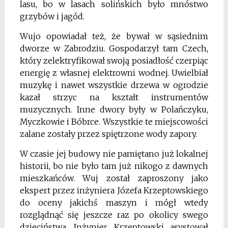
lasu, bo w lasach solińskich było mnóstwo
grzybów i jagód.
Wujo opowiadał też, że bywał w sąsiednim
dworze w Zabrodziu. Gospodarzył tam Czech,
który zelektryfikował swoją posiadłość czerpiąc
energię z własnej elektrowni wodnej. Uwielbiał
muzykę i nawet wszystkie drzewa w ogrodzie
kazał strzyc na kształt instrumentów
muzycznych. Inne dwory były w Polańczyku,
Myczkowie i Bóbrce. Wszystkie te miejscowości
zalane zostały przez spiętrzone wody zapory.
W czasie jej budowy nie pamiętano już lokalnej
historii, bo nie było tam już nikogo z dawnych
mieszkańców. Wuj został zaproszony jako
ekspert przez inżyniera Józefa Krzeptowskiego
do oceny jakichś maszyn i mógł wtedy
rozglądnąć się jeszcze raz po okolicy swego
dzieciństwa. Inżynier Krzeptowski asystował