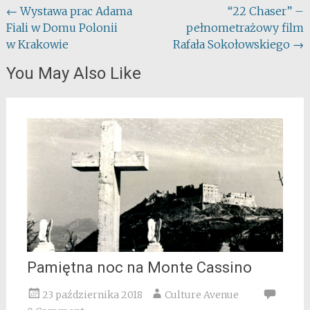
Post
←
Wystawa prac Adama
“22 Chaser” –
Fiali w Domu Polonii
pełnometrażowy film
navigation
w Krakowie
Rafała Sokołowskiego
→
You May Also Like
Pamiętna noc na Monte Cassino
23 października 2018
Culture Avenue