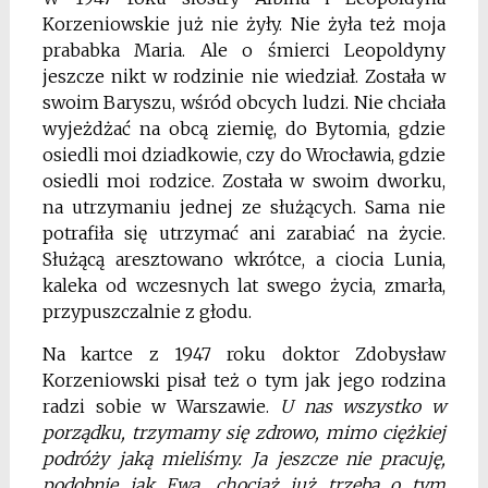
Korzeniowskie już nie żyły. Nie żyła też moja
prababka Maria. Ale o śmierci Leopoldyny
jeszcze nikt w rodzinie nie wiedział. Została w
swoim Baryszu, wśród obcych ludzi. Nie chciała
wyjeżdżać na obcą ziemię, do Bytomia, gdzie
osiedli moi dziadkowie, czy do Wrocławia, gdzie
osiedli moi rodzice. Została w swoim dworku,
na utrzymaniu jednej ze służących. Sama nie
potrafiła się utrzymać ani zarabiać na życie.
Służącą aresztowano wkrótce, a ciocia Lunia,
kaleka od wczesnych lat swego życia, zmarła,
przypuszczalnie z głodu.
Na kartce z 1947 roku doktor Zdobysław
Korzeniowski pisał też o tym jak jego rodzina
radzi sobie w Warszawie.
U nas wszystko w
porządku, trzymamy się zdrowo, mimo ciężkiej
podróży jaką mieliśmy. Ja jeszcze nie pracuję,
podobnie jak Ewa, chociaż już trzeba o tym