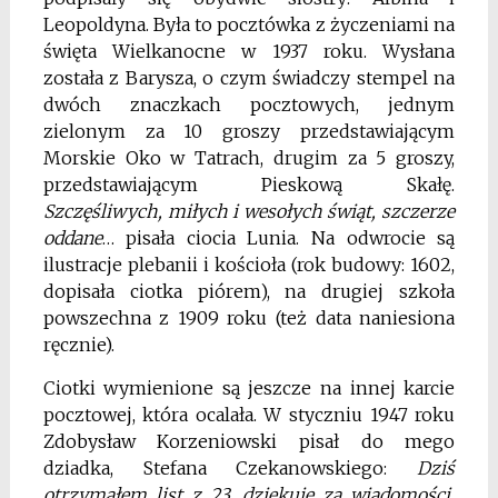
Leopoldyna. Była to pocztówka z życzeniami na
święta Wielkanocne w 1937 roku. Wysłana
została z Barysza, o czym świadczy stempel na
dwóch znaczkach pocztowych, jednym
zielonym za 10 groszy przedstawiającym
Morskie Oko w Tatrach, drugim za 5 groszy,
przedstawiającym Pieskową Skałę.
Szczęśliwych, miłych i wesołych świąt, szczerze
oddane
… pisała ciocia Lunia. Na odwrocie są
ilustracje plebanii i kościoła (rok budowy: 1602,
dopisała ciotka piórem), na drugiej szkoła
powszechna z 1909 roku (też data naniesiona
ręcznie).
Ciotki wymienione są jeszcze na innej karcie
pocztowej, która ocalała. W styczniu 1947 roku
Zdobysław Korzeniowski pisał do mego
dziadka, Stefana Czekanowskiego:
Dziś
otrzymałem list z 23, dziękuję za wiadomości.