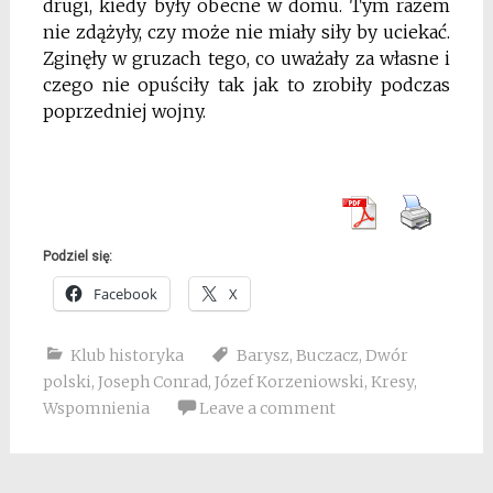
drugi, kiedy były obecne w domu. Tym razem
nie zdążyły, czy może nie miały siły by uciekać.
Zginęły w gruzach tego, co uważały za własne i
czego nie opuściły tak jak to zrobiły podczas
poprzedniej wojny.
Podziel się:
Facebook
X
Klub historyka
Barysz
,
Buczacz
,
Dwór
polski
,
Joseph Conrad
,
Józef Korzeniowski
,
Kresy
,
Wspomnienia
Leave a comment