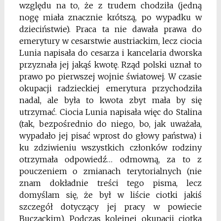
względu na to, że z trudem chodziła (jedną
nogę miała znacznie krótszą, po wypadku w
dzieciństwie). Praca ta nie dawała prawa do
emerytury w cesarstwie austriackim, lecz ciocia
Lunia napisała do cesarza i kancelaria dworska
przyznała jej jakąś kwotę. Rząd polski uznał to
prawo po pierwszej wojnie światowej. W czasie
okupacji radzieckiej emerytura przychodziła
nadal, ale była to kwota zbyt mała by się
utrzymać. Ciocia Lunia napisała więc do Stalina
(tak, bezpośrednio do niego, bo, jak uważała,
wypadało jej pisać wprost do głowy państwa) i
ku zdziwieniu wszystkich członków rodziny
otrzymała odpowiedź… odmowną, za to z
pouczeniem o zmianach terytorialnych (nie
znam dokładnie treści tego pisma, lecz
domyślam się, że był w liście ciotki jakiś
szczegół dotyczący jej pracy w powiecie
Buczackim). Podczas kolejnej okupacji ciotka