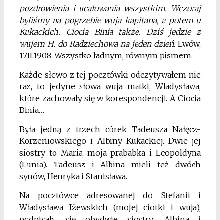
pozdrowienia i ucałowania wszystkim. Wczoraj
byliśmy na pogrzebie wuja kapitana, a potem u
Kukackich. Ciocia Binia także. Dziś jedzie z
wujem
H. do Radziechowa na jeden dzień
. Lwów,
17.II.1908. Wszystko ładnym, równym pismem.
Każde słowo z tej pocztówki odczytywałem nie
raz, to jedyne słowa wuja matki, Władysława,
które zachowały się w korespondencji. A Ciocia
Binia…
Była jedną z trzech córek Tadeusza Nałęcz-
Korzeniowskiego i Albiny Kukackiej. Dwie jej
siostry to Maria, moja prababka i Leopoldyna
(Lunia). Tadeusz i Albina mieli też dwóch
synów, Henryka i Stanisława.
Na pocztówce adresowanej do Stefanii i
Władysława Iżewskich (mojej ciotki i wuja),
podpisały się obydwie siostry: Albina i