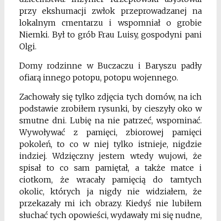
przy ekshumacji zwłok przeprowadzanej na
lokalnym cmentarzu i wspomniał o grobie
Niemki. Był to grób Frau Luisy, gospodyni pani
Olgi.
Domy rodzinne w Buczaczu i Baryszu padły
ofiarą innego potopu, potopu wojennego.
Zachowały się tylko zdjęcia tych domów, na ich
podstawie zrobiłem rysunki, by cieszyły oko w
smutne dni. Lubię na nie patrzeć, wspominać.
Wywoływać z pamięci, zbiorowej pamięci
pokoleń, to co w niej tylko istnieje, nigdzie
indziej. Wdzięczny jestem wtedy wujowi, że
spisał to co sam pamiętał, a także matce i
ciotkom, że wracały pamięcią do tamtych
okolic, których ja nigdy nie widziałem, że
przekazały mi ich obrazy. Kiedyś nie lubiłem
słuchać tych opowieści, wydawały mi się nudne,