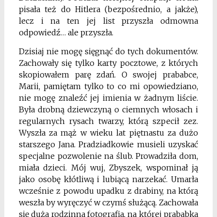
pisała też do Hitlera (bezpośrednio, a jakże),
lecz i na ten jej list przyszła odmowna
odpowiedź… ale przyszła.
Dzisiaj nie mogę sięgnąć do tych dokumentów.
Zachowały się tylko karty pocztowe, z których
skopiowałem parę zdań. O swojej prababce,
Marii, pamiętam tylko to co mi opowiedziano,
nie mogę znaleźć jej imienia w żadnym liście.
Była drobną dziewczyną o ciemnych włosach i
regularnych rysach twarzy, którą szpecił zez.
Wyszła za mąż w wieku lat piętnastu za dużo
starszego Jana. Pradziadkowie musieli uzyskać
specjalne pozwolenie na ślub. Prowadziła dom,
miała dzieci. Mój wuj, Zbyszek, wspominał ją
jako osobę kłótliwą i lubiącą narzekać. Umarła
wcześnie z powodu upadku z drabiny, na którą
weszła by wyręczyć w czymś służącą. Zachowała
się duża rodzinna fotografia, na której prababka