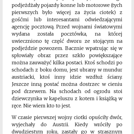
podjeżdżały pojazdy konne lub motorowe (tych
pierwszych było więcej za życia ciotek) z
gośćmi lub interesantami odwiedzającymi
agencję pocztową. Przed wojnami światowymi
wydana została pocztówka, na której
uwieczniono tę część dworu ze stojącym na
podjeździe powozem. Bacznie wpatrując się w
spłowiały obraz przez szkło powiększające
można zauważyć kilka postaci. Ktoś schodzi po
schodach z boku domu, jest ubrany w mundur
austriacki, ktoś inny idzie wzdłuż ściany.
Jeszcze inną postać można dostrzec w cieniu
pod drzewem. Na schodach od ogrodu stoi
dziewczynka w kapeluszu z kotem i książką w
ręce. Nie wiem kto to jest.
W czasie pierwszej wojny ciotki opuściły dwór,
wyjechały do Austrii. Kiedy wróciły po
dwudziestym roku, zastały go w strasznym