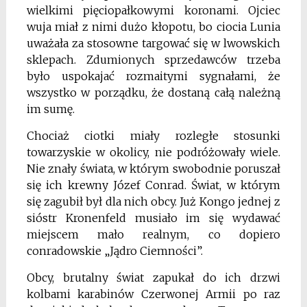
wielkimi pięciopałkowymi koronami. Ojciec
wuja miał z nimi dużo kłopotu, bo ciocia Lunia
uważała za stosowne targować się w lwowskich
sklepach. Zdumionych sprzedawców trzeba
było uspokajać rozmaitymi sygnałami, że
wszystko w porządku, że dostaną całą należną
im sumę.
Chociaż ciotki miały rozległe stosunki
towarzyskie w okolicy, nie podróżowały wiele.
Nie znały świata, w którym swobodnie poruszał
się ich krewny Józef Conrad. Świat, w którym
się zagubił był dla nich obcy. Już Kongo jednej z
sióstr Kronenfeld musiało im się wydawać
miejscem mało realnym, co dopiero
conradowskie „Jądro Ciemności”.
Obcy, brutalny świat zapukał do ich drzwi
kolbami karabinów Czerwonej Armii po raz