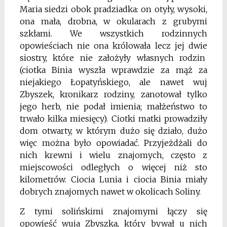
Maria siedzi obok pradziadka: on otyły, wysoki,
ona mała, drobna, w okularach z grubymi
szkłami. We wszystkich rodzinnych
opowieściach nie ona królowała lecz jej dwie
siostry, które nie założyły własnych rodzin
(ciotka Binia wyszła wprawdzie za mąż za
niejakiego Łopatyńskiego, ale nawet wuj
Zbyszek, kronikarz rodziny, zanotował tylko
jego herb, nie podał imienia; małżeństwo to
trwało kilka miesięcy). Ciotki matki prowadziły
dom otwarty, w którym dużo się działo, dużo
więc można było opowiadać. Przyjeżdżali do
nich krewni i wielu znajomych, często z
miejscowości odległych o więcej niż sto
kilometrów. Ciocia Lunia i ciocia Binia miały
dobrych znajomych nawet w okolicach Soliny.
Z tymi solińskimi znajomymi łączy się
opowieść wuja Zbyszka, który bywał u nich