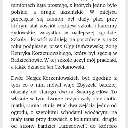
ramionach kąta prostego, z których jedno było
polskie, a drugie ukraińskie. W miejscu
przecięcia się ramion był duży plac, przy
którym stał kościół, cerkiew, szkoła i karczmy
żydowskie, wszystko w najlepszej zgodzie.
Szkoła i kościół widnieją na pocztówce z 1908
roku podpisanej przez Olgę Duńczewską, żonę
Henryka Korzeniowskiego, który był sędzią w
Radziechowie. W tej szkole uczył mój pradziad,
a także dziadek Jan Czekanowski.
Dwór Nałęcz-Korzeniowskich był, zgodnie z
tym co o nim mówił wujo Zbyszek, bardziej
okazały od starego dworu Świdrygiełłów. To
właśnie w tym dworze rezydowały obie ciotki
matki, Lunia i Binia. Miał dwa wejścia, jedno od
ogrodu, z szerokimi schodami wiodącymi na
mały taras przy drzwiach z kolumnami, drugie
od strony bardziej „urzędowej”, do którego