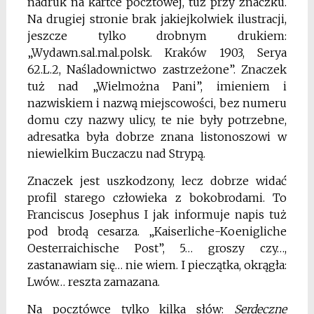
nadruk na kartce pocztowej, tuż przy znaczku.
Na drugiej stronie brak jakiejkolwiek ilustracji,
jeszcze tylko drobnym drukiem:
„Wydawn.sal.mal.polsk. Kraków 1903, Serya
62.L.2, Naśladownictwo zastrzeżone”. Znaczek
tuż nad „Wielmożna Pani”, imieniem i
nazwiskiem i nazwą miejscowości, bez numeru
domu czy nazwy ulicy, te nie były potrzebne,
adresatka była dobrze znana listonoszowi w
niewielkim Buczaczu nad Strypą.
Znaczek jest uszkodzony, lecz dobrze widać
profil starego człowieka z bokobrodami. To
Franciscus Josephus I jak informuje napis tuż
pod brodą cesarza. „Kaiserliche-Koenigliche
Oesterraichische Post”, 5… groszy czy…,
zastanawiam się… nie wiem. I pieczątka, okrągła:
Lwów… reszta zamazana.
Na pocztówce tylko kilka słów:
Serdeczne