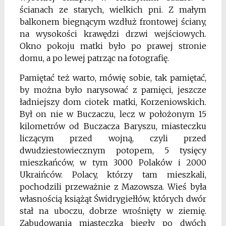
ścianach ze starych, wielkich pni. Z małym
balkonem biegnącym wzdłuż frontowej ściany,
na wysokości krawędzi drzwi wejściowych.
Okno pokoju matki było po prawej stronie
domu, a po lewej patrząc na fotografię.
Pamiętać też warto, mówię sobie, tak pamiętać,
by można było narysować z pamięci, jeszcze
ładniejszy dom ciotek matki, Korzeniowskich.
Był on nie w Buczaczu, lecz w położonym 15
kilometrów od Buczacza Baryszu, miasteczku
liczącym przed wojną, czyli przed
dwudziestowiecznym potopem, 5 tysięcy
mieszkańców, w tym 3000 Polaków i 2000
Ukraińców. Polacy, którzy tam mieszkali,
pochodzili przeważnie z Mazowsza. Wieś była
własnością książąt Świdrygiełłów, których dwór
stał na uboczu, dobrze wrośnięty w ziemię.
Zabudowania miasteczka biegły po dwóch