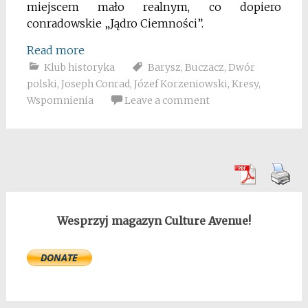
miejscem mało realnym, co dopiero
conradowskie „Jądro Ciemności”.
Read more
Klub historyka
Barysz
,
Buczacz
,
Dwór
polski
,
Joseph Conrad
,
Józef Korzeniowski
,
Kresy
,
Wspomnienia
Leave a comment
Wesprzyj magazyn Culture Avenue!