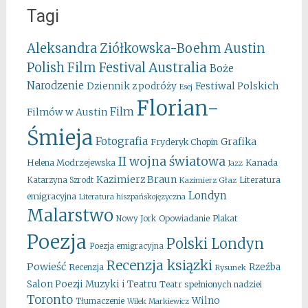
Tagi
Aleksandra Ziółkowska-Boehm
Austin
Australia
Polish Film Festival
Boże
Narodzenie
Festiwal Polskich
Dziennik z podróży
Esej
Florian-
Film
Filmów w Austin
Śmieja
Fotografia
Grafika
Fryderyk Chopin
II wojna światowa
Kanada
Helena Modrzejewska
Jazz
Kazimierz Braun
Literatura
Katarzyna Szrodt
Kazimierz Głaz
Londyn
emigracyjna
Literatura hiszpańskojęzyczna
Malarstwo
Opowiadanie
Plakat
Nowy Jork
Poezja
Polski Londyn
Poezja emigracyjna
Recenzja ksiązki
Powieść
Rzeźba
Recenzja
Rysunek
Salon Poezji Muzyki i Teatru
Teatr spełnionych nadziei
Toronto
Wilno
Tłumaczenie
Wilek Markiewicz