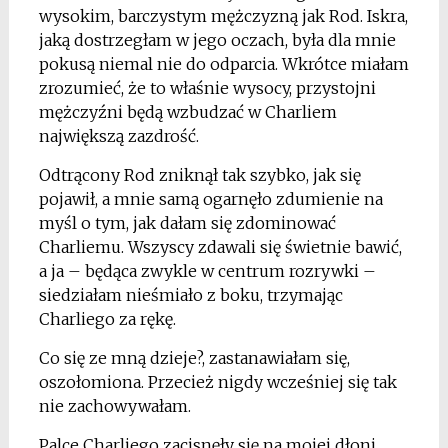
wysokim, barczystym mężczyzną jak Rod. Iskra,
jaką dostrzegłam w jego oczach, była dla mnie
pokusą niemal nie do odparcia. Wkrótce miałam
zrozumieć, że to właśnie wysocy, przystojni
mężczyźni będą wzbudzać w Charliem
największą zazdrość.
Odtrącony Rod zniknął tak szybko, jak się
pojawił, a mnie samą ogarnęło zdumienie na
myśl o tym, jak dałam się zdominować
Charliemu. Wszyscy zdawali się świetnie bawić,
a ja – będąca zwykle w centrum rozrywki –
siedziałam nieśmiało z boku, trzymając
Charliego za rękę.
Co się ze mną dzieje?, zastanawiałam się,
oszołomiona. Przecież nigdy wcześniej się tak
nie zachowywałam.
Palce Charliego zacisnęły się na mojej dłoni.