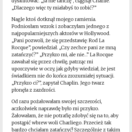
dyskutować. „Ja nie tańczę”, ciągnął Charlie.
„Dlaczego więc ty miałabyś to robić?”
Nagle ktoś dotknął mojego ramienia.
Podniosłam wzrok i zobaczyłam jednego z
najpopularniejszych aktorów w Hollywood.
„Pani pozwoli, że się przedstawię: Rod La
Rocque”, powiedział. „Czy zechce pani ze mną
zatańczyć?” „Przykro mi, ale nie…” La Rocque
zawahał się przez chwilę, patrząc mi
uporczywie w oczy, jak gdyby wiedział, że jest
świadkiem nie do końca zrozumiałej sytuacji.
„Przykro ci?”, zapytał Chaplin. Jego twarz
płonęła z zazdrości.
Od razu pożałowałam swojej szczerości,
aczkolwiek naprawdę było mi przykro.
Żałowałam, że nie potrafię zdobyć się na to, aby
postąpić wbrew woli Charliego. Przecież tak
bardzo chciałam zatańczyć! Szczególnie z takim