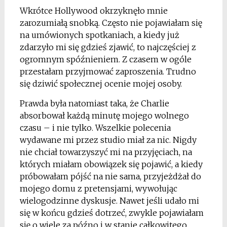
Wkrótce Hollywood okrzyknęło mnie
zarozumiałą snobką. Często nie pojawiałam się
na umówionych spotkaniach, a kiedy już
zdarzyło mi się gdzieś zjawić, to najczęściej z
ogromnym spóźnieniem. Z czasem w ogóle
przestałam przyjmować zaproszenia. Trudno
się dziwić społecznej ocenie mojej osoby.
Prawda była natomiast taka, że Charlie
absorbował każdą minutę mojego wolnego
czasu – i nie tylko. Wszelkie polecenia
wydawane mi przez studio miał za nic. Nigdy
nie chciał towarzyszyć mi na przyjęciach, na
których miałam obowiązek się pojawić, a kiedy
próbowałam pójść na nie sama, przyjeżdżał do
mojego domu z pretensjami, wywołując
wielogodzinne dyskusje. Nawet jeśli udało mi
się w końcu gdzieś dotrzeć, zwykle pojawiałam
się o wiele za późno i w stanie całkowitego