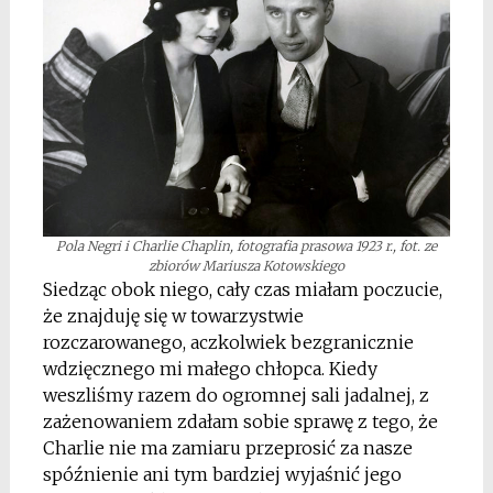
Pola Negri i Charlie Chaplin, fotografia prasowa 1923 r., fot. ze
zbiorów Mariusza Kotowskiego
Siedząc obok niego, cały czas miałam poczucie,
że znajduję się w towarzystwie
rozczarowanego, aczkolwiek bezgranicznie
wdzięcznego mi małego chłopca. Kiedy
weszliśmy razem do ogromnej sali jadalnej, z
zażenowaniem zdałam sobie sprawę z tego, że
Charlie nie ma zamiaru przeprosić za nasze
spóźnienie ani tym bardziej wyjaśnić jego