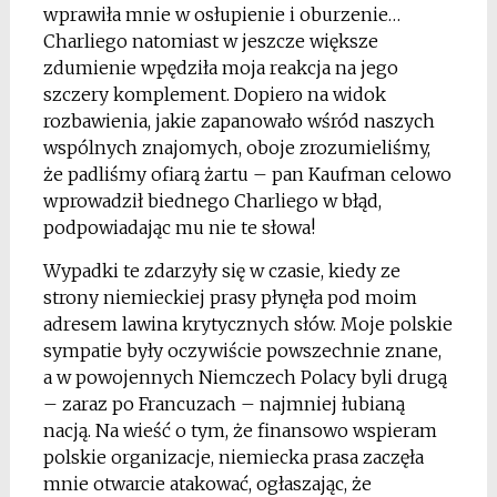
wprawiła mnie w osłupienie i oburzenie…
Charliego natomiast w jeszcze większe
zdumienie wpędziła moja reakcja na jego
szczery komplement. Dopiero na widok
rozbawienia, jakie zapanowało wśród naszych
wspólnych znajomych, oboje zrozumieliśmy,
że padliśmy ofiarą żartu – pan Kaufman celowo
wprowadził biednego Charliego w błąd,
podpowiadając mu nie te słowa!
Wypadki te zdarzyły się w czasie, kiedy ze
strony niemieckiej prasy płynęła pod moim
adresem lawina krytycznych słów. Moje polskie
sympatie były oczywiście powszechnie znane,
a w powojennych Niemczech Polacy byli drugą
– zaraz po Francuzach – najmniej łubianą
nacją. Na wieść o tym, że finansowo wspieram
polskie organizacje, niemiecka prasa zaczęła
mnie otwarcie atakować, ogłaszając, że