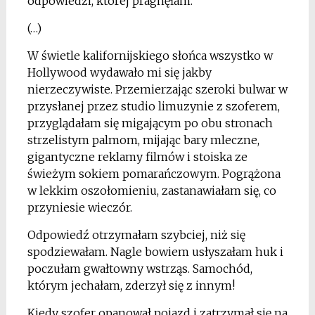
odpowiedzi, której pragnęłam.
(…)
W świetle kalifornijskiego słońca wszystko w
Hollywood wydawało mi się jakby
nierzeczywiste. Przemierzając szeroki bulwar w
przysłanej przez studio limuzynie z szoferem,
przyglądałam się migającym po obu stronach
strzelistym palmom, mijając bary mleczne,
gigantyczne reklamy filmów i stoiska ze
świeżym sokiem pomarańczowym. Pogrążona
w lekkim oszołomieniu, zastanawiałam się, co
przyniesie wieczór.
Odpowiedź otrzymałam szybciej, niż się
spodziewałam. Nagle bowiem usłyszałam huk i
poczułam gwałtowny wstrząs. Samochód,
którym jechałam, zderzył się z innym!
Kiedy szofer opanował pojazd i zatrzymał się na