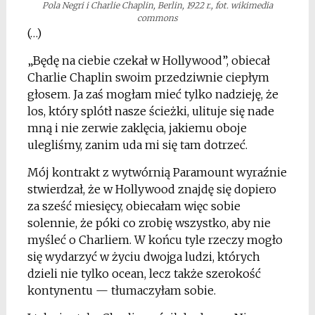
Pola Negri i Charlie Chaplin, Berlin, 1922 r., fot. wikimedia
commons
(…)
„Będę na ciebie czekał w Hollywood”, obiecał
Charlie Chaplin swoim przedziwnie ciepłym
głosem. Ja zaś mogłam mieć tylko nadzieję, że
los, który splótł nasze ścieżki, ulituje się nade
mną i nie zerwie zaklęcia, jakiemu oboje
ulegliśmy, zanim uda mi się tam dotrzeć.
Mój kontrakt z wytwórnią Paramount wyraźnie
stwierdzał, że w Hollywood znajdę się dopiero
za sześć miesięcy, obiecałam więc sobie
solennie, że póki co zrobię wszystko, aby nie
myśleć o Charliem. W końcu tyle rzeczy mogło
się wydarzyć w życiu dwojga ludzi, których
dzieli nie tylko ocean, lecz także szerokość
kontynentu — tłumaczyłam sobie.