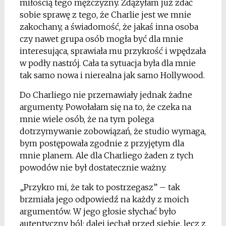
miłością tego mężczyzny. Zdążyłam już zdać
sobie sprawę z tego, że Charlie jest we mnie
zakochany, a świadomość, że jakaś inna osoba
czy nawet grupa osób mogła być dla mnie
interesująca, sprawiała mu przykrość i wpędzała
w podły nastrój. Cała ta sytuacja była dla mnie
tak samo nowa i nierealna jak samo Hollywood.
Do Charliego nie przemawiały jednak żadne
argumenty. Powołałam się na to, że czeka na
mnie wiele osób, że na tym polega
dotrzymywanie zobowiązań, że studio wymaga,
bym postępowała zgodnie z przyjętym dla
mnie planem. Ale dla Charliego żaden z tych
powodów nie był dostatecznie ważny.
„Przykro mi, że tak to postrzegasz” – tak
brzmiała jego odpowiedź na każdy z moich
argumentów. W jego głosie słychać było
autentyczny ból; dalej jechał przed siebie, lecz z