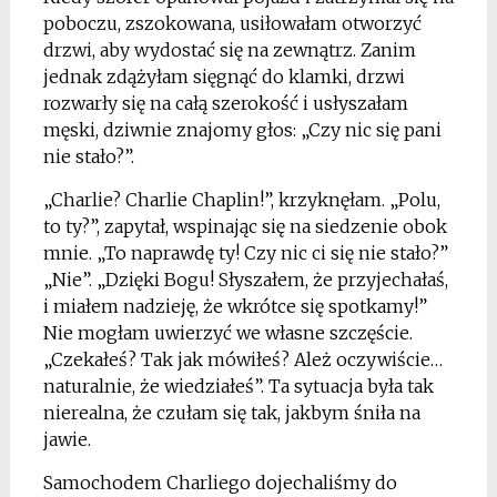
poboczu, zszokowana, usiłowałam otworzyć
drzwi, aby wydostać się na zewnątrz. Zanim
jednak zdążyłam sięgnąć do klamki, drzwi
rozwarły się na całą szerokość i usłyszałam
męski, dziwnie znajomy głos: „Czy nic się pani
nie stało?”.
„Charlie? Charlie Chaplin!”, krzyknęłam. „Polu,
to ty?”, zapytał, wspinając się na siedzenie obok
mnie. „To naprawdę ty! Czy nic ci się nie stało?”
„Nie”. „Dzięki Bogu! Słyszałem, że przyjechałaś,
i miałem nadzieję, że wkrótce się spotkamy!”
Nie mogłam uwierzyć we własne szczęście.
„Czekałeś? Tak jak mówiłeś? Ależ oczywiście…
naturalnie, że wiedziałeś”. Ta sytuacja była tak
nierealna, że czułam się tak, jakbym śniła na
jawie.
Samochodem Charliego dojechaliśmy do