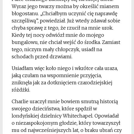
Wyraz jego twarzy można by określić mianem
błogostanu. „Chciałbym uczynić cię naprawdę
szczęśliwą”, powiedział. Już wtedy zdawał sobie
chyba sprawę z tego, że rzucił na mnie urok.
Kiedy tej nocy odwiózł mnie do mojego
bungalowu, nie chciał wejść do środka. Zamiast
tego, niczym mały chłopczyk, usiadł na
schodach przed drzwiami.
Usiadłam więc koło niego i wkrótce cała uraza,
jaką czułam na wspomnienie przyjęcia,
zniknęła jak za dotknięciem czarodziejskiej
różdżki.
Charlie uraczył mnie bowiem smutną historią
swojego dzieciństwa, które spędził w
londyńskiej dzielnicy Whitechapel. Opowiadał
o niezaspokojonym głodzie, który towarzyszył
mu od najwcześniejszych lat, o braku ubrań czy