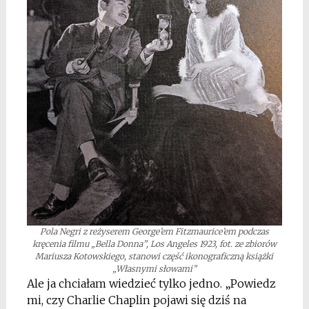
Pola Negri z reżyserem George’em Fitzmaurice’em podczas
kręcenia filmu „Bella Donna”, Los Angeles 1923, fot. ze zbiorów
Mariusza Kotowskiego, stanowi część ikonograficzną książki
„Własnymi słowami”
Ale ja chciałam wiedzieć tylko jedno. „Powiedz
mi, czy Charlie Chaplin pojawi się dziś na