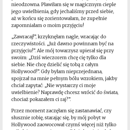
nieodzowna. Pławiłam się w magicznym cieple
jego uwielbienia, gdy jechaliśmy przed siebie,
aż w końcu się zorientowałam, że zupełnie
zapomniałam o moim przyjęciu!
„Zawracaj!”, krzyknęłam nagle, wracając do
rzeczywistości. „Już dawno powinnam być na
przyjęciu!”. Ale mój towarzysz upierał się przy
swoim: „Dziś wieczorem chcę cię tylko dla
siebie. Nie chcę dzielić się tobą z całym
Hollywood!”. Gdy byłam nieprzejednana,
spojrzał na mnie pełnym bólu wzrokiem, jakby
chciał zapytać: „Nie wystarczy ci moje
uwielbienie? Naprawdę chcesz wrócić do świata,
chociaż pokazałem ci raj?”.
Przez moment zaczęłam się zastanawiać, czy
słusznie robię, starając się, by mój pobyt w
Hollywood zaowocował czymś więcej niż tylko