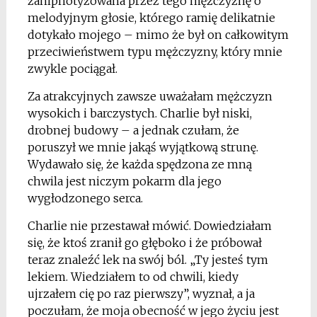
zahipnotyzowana przez tego mężczyznę o
melodyjnym głosie, którego ramię delikatnie
dotykało mojego – mimo że był on całkowitym
przeciwieństwem typu mężczyzny, który mnie
zwykle pociągał.
Za atrakcyjnych zawsze uważałam mężczyzn
wysokich i barczystych. Charlie był niski,
drobnej budowy – a jednak czułam, że
poruszył we mnie jakąś wyjątkową strunę.
Wydawało się, że każda spędzona ze mną
chwila jest niczym pokarm dla jego
wygłodzonego serca.
Charlie nie przestawał mówić. Dowiedziałam
się, że ktoś zranił go głęboko i że próbował
teraz znaleźć lek na swój ból. „Ty jesteś tym
lekiem. Wiedziałem to od chwili, kiedy
ujrzałem cię po raz pierwszy”, wyznał, a ja
poczułam, że moja obecność w jego życiu jest