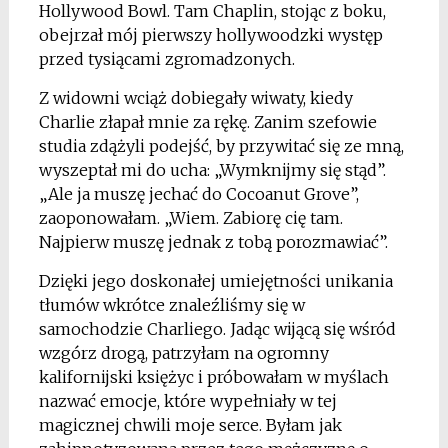
Hollywood Bowl. Tam Chaplin, stojąc z boku,
obejrzał mój pierwszy hollywoodzki występ
przed tysiącami zgromadzonych.
Z widowni wciąż dobiegały wiwaty, kiedy
Charlie złapał mnie za rękę. Zanim szefowie
studia zdążyli podejść, by przywitać się ze mną,
wyszeptał mi do ucha: „Wymknijmy się stąd”.
„Ale ja muszę jechać do Cocoanut Grove”,
zaoponowałam. „Wiem. Zabiorę cię tam.
Najpierw muszę jednak z tobą porozmawiać”.
Dzięki jego doskonałej umiejętności unikania
tłumów wkrótce znaleźliśmy się w
samochodzie Charliego. Jadąc wijącą się wśród
wzgórz drogą, patrzyłam na ogromny
kalifornijski księżyc i próbowałam w myślach
nazwać emocje, które wypełniały w tej
magicznej chwili moje serce. Byłam jak