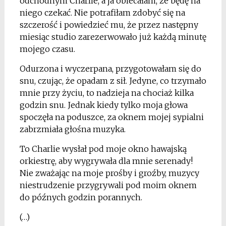
odchodnym Charlie, a ja obiecałam, że będę na
niego czekać. Nie potrafiłam zdobyć się na
szczerość i powiedzieć mu, że przez następny
miesiąc studio zarezerwowało już każdą minutę
mojego czasu.
Odurzona i wyczerpana, przygotowałam się do
snu, czując, że opadam z sił. Jedyne, co trzymało
mnie przy życiu, to nadzieja na chociaż kilka
godzin snu. Jednak kiedy tylko moja głowa
spoczęła na poduszce, za oknem mojej sypialni
zabrzmiała głośna muzyka.
To Charlie wysłał pod moje okno hawajską
orkiestrę, aby wygrywała dla mnie serenady!
Nie zważając na moje prośby i groźby, muzycy
niestrudzenie przygrywali pod moim oknem
do późnych godzin porannych.
(…)