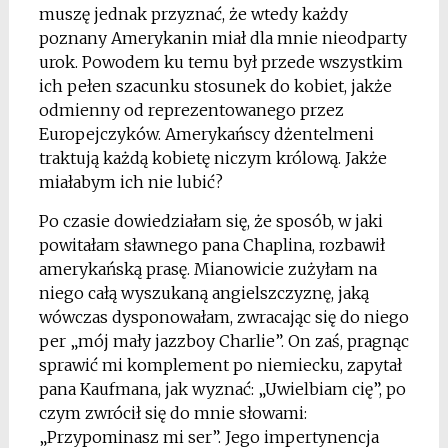
muszę jednak przyznać, że wtedy każdy
poznany Amerykanin miał dla mnie nieodparty
urok. Powodem ku temu był przede wszystkim
ich pełen szacunku stosunek do kobiet, jakże
odmienny od reprezentowanego przez
Europejczyków. Amerykańscy dżentelmeni
traktują każdą kobietę niczym królową. Jakże
miałabym ich nie lubić?
Po czasie dowiedziałam się, że sposób, w jaki
powitałam sławnego pana Chaplina, rozbawił
amerykańską prasę. Mianowicie zużyłam na
niego całą wyszukaną angielszczyznę, jaką
wówczas dysponowałam, zwracając się do niego
per „mój mały jazzboy Charlie”. On zaś, pragnąc
sprawić mi komplement po niemiecku, zapytał
pana Kaufmana, jak wyznać: „Uwielbiam cię”, po
czym zwrócił się do mnie słowami:
„Przypominasz mi ser”. Jego impertynencja