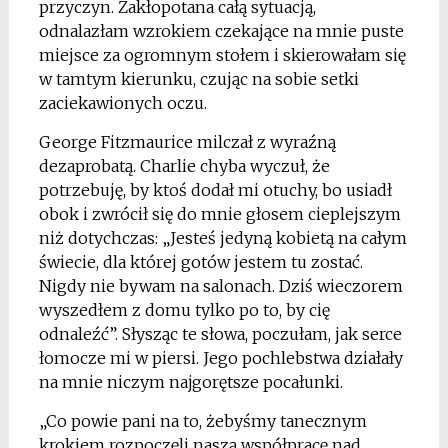
przyczyn. Zakłopotana całą sytuacją,
odnalazłam wzrokiem czekające na mnie puste
miejsce za ogromnym stołem i skierowałam się
w tamtym kierunku, czując na sobie setki
zaciekawionych oczu.
George Fitzmaurice milczał z wyraźną
dezaprobatą. Charlie chyba wyczuł, że
potrzebuję, by ktoś dodał mi otuchy, bo usiadł
obok i zwrócił się do mnie głosem cieplejszym
niż dotychczas: „Jesteś jedyną kobietą na całym
świecie, dla której gotów jestem tu zostać.
Nigdy nie bywam na salonach. Dziś wieczorem
wyszedłem z domu tylko po to, by cię
odnaleźć”. Słysząc te słowa, poczułam, jak serce
łomocze mi w piersi. Jego pochlebstwa działały
na mnie niczym najgorętsze pocałunki.
„Co powie pani na to, żebyśmy tanecznym
krokiem rozpoczęli naszą współpracę nad