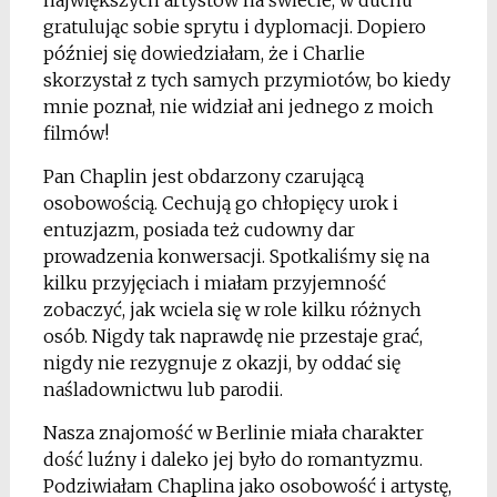
największych artystów na świecie, w duchu
gratulując sobie sprytu i dyplomacji. Dopiero
później się dowiedziałam, że i Charlie
skorzystał z tych samych przymiotów, bo kiedy
mnie poznał, nie widział ani jednego z moich
filmów!
Pan Chaplin jest obdarzony czarującą
osobowością. Cechują go chłopięcy urok i
entuzjazm, posiada też cudowny dar
prowadzenia konwersacji. Spotkaliśmy się na
kilku przyjęciach i miałam przyjemność
zobaczyć, jak wciela się w role kilku różnych
osób. Nigdy tak naprawdę nie przestaje grać,
nigdy nie rezygnuje z okazji, by oddać się
naśladownictwu lub parodii.
Nasza znajomość w Berlinie miała charakter
dość luźny i daleko jej było do romantyzmu.
Podziwiałam Chaplina jako osobowość i artystę,