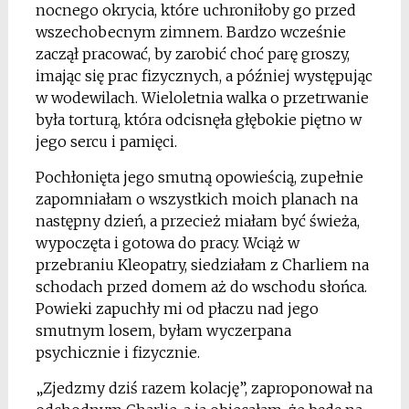
nocnego okrycia, które uchroniłoby go przed
wszechobecnym zimnem. Bardzo wcześnie
zaczął pracować, by zarobić choć parę groszy,
imając się prac fizycznych, a później występując
w wodewilach. Wieloletnia walka o przetrwanie
była torturą, która odcisnęła głębokie piętno w
jego sercu i pamięci.
Pochłonięta jego smutną opowieścią, zupełnie
zapomniałam o wszystkich moich planach na
następny dzień, a przecież miałam być świeża,
wypoczęta i gotowa do pracy. Wciąż w
przebraniu Kleopatry, siedziałam z Charliem na
schodach przed domem aż do wschodu słońca.
Powieki zapuchły mi od płaczu nad jego
smutnym losem, byłam wyczerpana
psychicznie i fizycznie.
„Zjedzmy dziś razem kolację”, zaproponował na