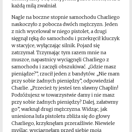
każdą milą zwalniał.
Nagle na boczne stopnie samochodu Charliego
naskoczyło z pobocza dwóch mężczyzn. Jeden
z nich wycelował w niego pistolet, a drugi
sięgnął ręką do samochodu i przekręcił kluczyk
w stacyjce, wyłączając silnik. Pojazd się
zatrzymał. Trzymając tym razem mnie na
muszce, napastnicy wyciągnęli Charliego z
samochodu i zaczęli obszukiwać. „Gdzie masz
pieniądze?”, rzucił jeden z bandytów. „Nie mam
przy sobie żadnych pieniędzy”, odpowiedział
Charlie. „Przecież ty jesteś ten sławny Chaplin!
Podróżujesz w towarzystwie damy i nie masz
przy sobie żadnych pieniędzy? Dalej, załatwmy
go”, warknął drugi mężczyzna. Widząc, jak
uniesiona lufa pistoletu zbliża się do głowy
Charliego, krzyknęłam przeraźliwie. Niewiele
myśląc, wyciągnęłam przed siebie moją