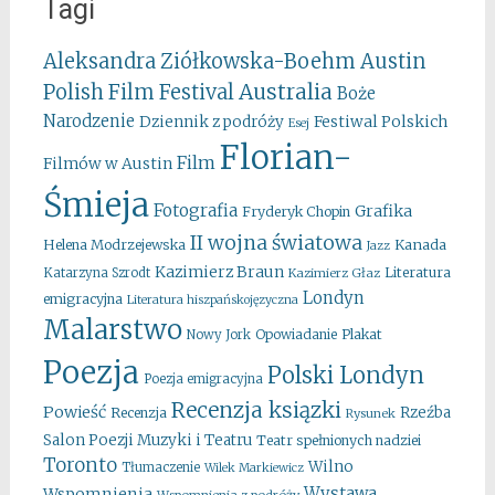
Tagi
Aleksandra Ziółkowska-Boehm
Austin
Australia
Polish Film Festival
Boże
Narodzenie
Festiwal Polskich
Dziennik z podróży
Esej
Florian-
Film
Filmów w Austin
Śmieja
Fotografia
Grafika
Fryderyk Chopin
II wojna światowa
Kanada
Helena Modrzejewska
Jazz
Kazimierz Braun
Literatura
Katarzyna Szrodt
Kazimierz Głaz
Londyn
emigracyjna
Literatura hiszpańskojęzyczna
Malarstwo
Opowiadanie
Plakat
Nowy Jork
Poezja
Polski Londyn
Poezja emigracyjna
Recenzja ksiązki
Powieść
Rzeźba
Recenzja
Rysunek
Salon Poezji Muzyki i Teatru
Teatr spełnionych nadziei
Toronto
Wilno
Tłumaczenie
Wilek Markiewicz
Wystawa
Wspomnienia