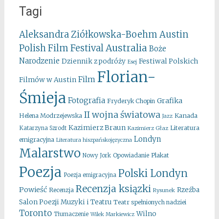
Tagi
Aleksandra Ziółkowska-Boehm
Austin
Australia
Polish Film Festival
Boże
Narodzenie
Festiwal Polskich
Dziennik z podróży
Esej
Florian-
Film
Filmów w Austin
Śmieja
Fotografia
Grafika
Fryderyk Chopin
II wojna światowa
Kanada
Helena Modrzejewska
Jazz
Kazimierz Braun
Literatura
Katarzyna Szrodt
Kazimierz Głaz
Londyn
emigracyjna
Literatura hiszpańskojęzyczna
Malarstwo
Opowiadanie
Plakat
Nowy Jork
Poezja
Polski Londyn
Poezja emigracyjna
Recenzja ksiązki
Powieść
Rzeźba
Recenzja
Rysunek
Salon Poezji Muzyki i Teatru
Teatr spełnionych nadziei
Toronto
Wilno
Tłumaczenie
Wilek Markiewicz