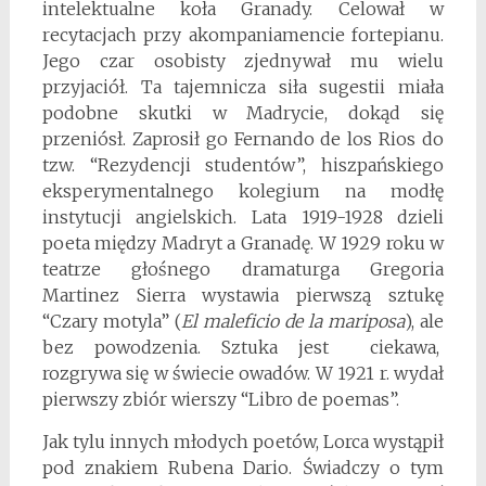
intelektualne koła Granady. Celował w
recytacjach przy akompaniamencie fortepianu.
Jego czar osobisty zjednywał mu wielu
przyjaciół. Ta tajemnicza siła sugestii miała
podobne skutki w Madrycie, dokąd się
przeniósł. Zaprosił go Fernando de los Rios do
tzw. “Rezydencji studentów”, hiszpańskiego
eksperymentalnego kolegium na modłę
instytucji angielskich. Lata 1919-1928 dzieli
poeta między Madryt a Granadę. W 1929 roku w
teatrze głośnego dramaturga Gregoria
Martinez Sierra wystawia pierwszą sztukę
“Czary motyla” (
El maleficio de la mariposa
), ale
bez powodzenia. Sztuka jest ciekawa,
rozgrywa się w świecie owadów. W 1921 r. wydał
pierwszy zbiór wierszy “Libro de poemas”.
Jak tylu innych młodych poetów, Lorca wystąpił
pod znakiem Rubena Dario. Świadczy o tym