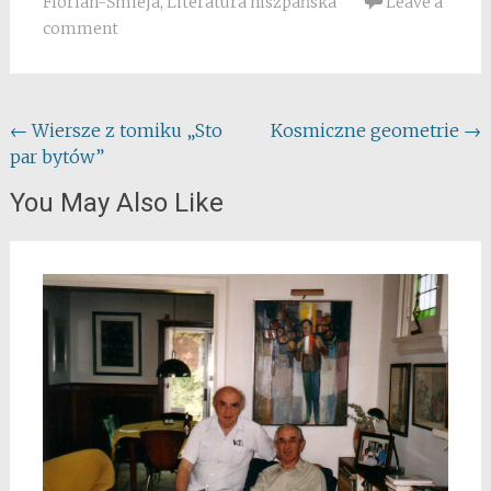
Florian-Śmieja
,
Literatura hiszpańska
Leave a
comment
Post
←
Wiersze z tomiku „Sto
Kosmiczne geometrie
→
par bytów”
navigation
You May Also Like