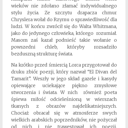
wieków nie zdołano złamać indywidualnego
stylu życia. Ze szczytu drapacza chmur
Chryslera wołał do Rzymu o sprawiedliwość dla
ludzi. W końcu zwrócił się do Walta Whitmana,
jako do jedynego człowieka, którego rozumiał.
Masom zaś kazał podnieść takie wołanie o
powszedni chleb, któryby rozsadziło
bezduszną strukturę świata.
Na krótko przed śmiercią Lorca przygotował do
druku zbiór poezji, który nazwał “El Divan del
Tamarit”. Weszły w jego skład gazele i kasydy
opiewające uciekające piękno zmysłowe
stworzenia i świata. W nich również poeta
śpiewa miłość odcieleśnioną w wierszach
tkanych z obrazów najdelikatniejszych.
Chociaż obracał się w atmosferze swych
wielkich arabskich poprzedników, nie pożyczał
od nich i nie trawestował ich poezji.