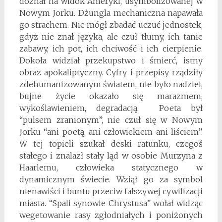
doznał na widok Ameryki, usymbolizowanej w
Nowym Jorku. Dżungla mechaniczna napawała
go strachem. Nie mógł zbadać uczuć jednostek,
gdyż nie znał języka, ale czuł tłumy, ich tanie
zabawy, ich pot, ich chciwość i ich cierpienie.
Dokoła widział przekupstwo i śmierć, istny
obraz apokaliptyczny. Cyfry i przepisy rządziły
zdehumanizowanym światem, nie było nadziei,
bujne życie okazało się marazmem,
wykoślawieniem, degradacją. Poeta był
“pulsem zranionym”, nie czuł się w Nowym
Jorku “ani poetą, ani człowiekiem ani liściem”.
W tej topieli szukał deski ratunku, czegoś
stałego i znalazł stały ląd w osobie Murzyna z
Haarlemu, człowieka statycznego w
dynamicznym świecie. Wziął go za symbol
nienawiści i buntu przeciw fałszywej cywilizacji
miasta. “Spali synowie Chrystusa” wołał widząc
wegetowanie rasy zgłodniałych i poniżonych