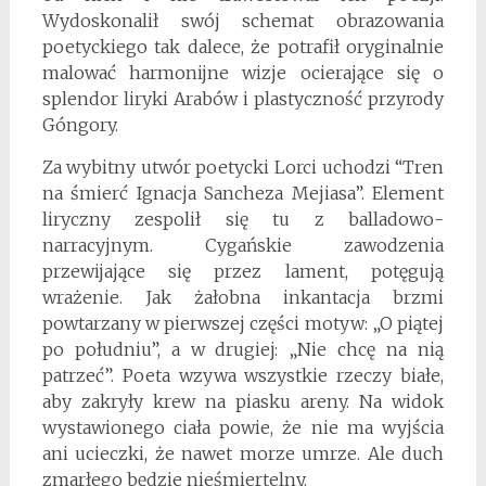
Wydoskonalił swój schemat obrazowania
poetyckiego tak dalece, że potrafił oryginalnie
malować harmonijne wizje ocierające się o
splendor liryki Arabów i plastyczność przyrody
Góngory.
Za wybitny utwór poetycki Lorci uchodzi “Tren
na śmierć Ignacja Sancheza Mejiasa”. Element
liryczny zespolił się tu z balladowo-
narracyjnym. Cygańskie zawodzenia
przewijające się przez lament, potęgują
wrażenie. Jak żałobna inkantacja brzmi
powtarzany w pierwszej części motyw: „O piątej
po południu”, a w drugiej: „Nie chcę na nią
patrzeć”. Poeta wzywa wszystkie rzeczy białe,
aby zakryły krew na piasku areny. Na widok
wystawionego ciała powie, że nie ma wyjścia
ani ucieczki, że nawet morze umrze. Ale duch
zmarłego będzie nieśmiertelny.