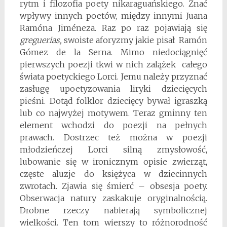
rytm i filozofia poety nikaraguańskiego. Znać
wpływy innych poetów, między innymi Juana
Ramóna Jiméneza. Raz po raz pojawiają się
greguerias,
swoiste aforyzmy jakie pisał Ramón
Gómez de la Serna. Mimo niedociągnięć
pierwszych poezji tkwi w nich zalążek całego
świata poetyckiego Lorci. Jemu należy przyznać
zasługę upoetyzowania liryki dziecięcych
pieśni. Dotąd folklor dziecięcy bywał igraszką
lub co najwyżej motywem. Teraz gminny ten
element wchodzi do poezji na pełnych
prawach. Dostrzec też można w poezji
młodzieńczej Lorci silną zmysłowość,
lubowanie się w ironicznym opisie zwierząt,
częste aluzje do księżyca w dziecinnych
zwrotach. Zjawia się śmierć – obsesja poety.
Obserwacja natury zaskakuje oryginalnością.
Drobne rzeczy nabierają symbolicznej
wielkości. Ten tom wierszy to różnorodność