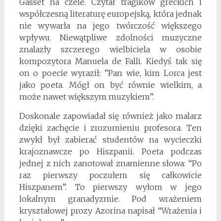
Gasset na czele. Czytał tragików greckich i
współczesną literaturę europejską, która jednak
nie wywarła na jego twórczość większego
wpływu. Niewątpliwe zdolności muzyczne
znalazły szczerego wielbiciela w osobie
kompozytora Manuela de Falli. Kiedyś tak się
on o poecie wyraził: ”Pan wie, kim Lorca jest
jako poeta. Mógł on być równie wielkim, a
może nawet większym muzykiem”.
Doskonale zapowiadał się również jako malarz
dzięki zachęcie i zrozumieniu profesora. Ten
zwykł był zabierać studentów na wycieczki
krajoznawcze po Hiszpanii. Poeta podczas
jednej z nich zanotował znamienne słowa: “Po
raz pierwszy poczułem się całkowicie
Hiszpanem”. To pierwszy wyłom w jego
lokalnym granadyzmie. Pod wrażeniem
kryształowej prozy Azorina napisał “Wrażenia i