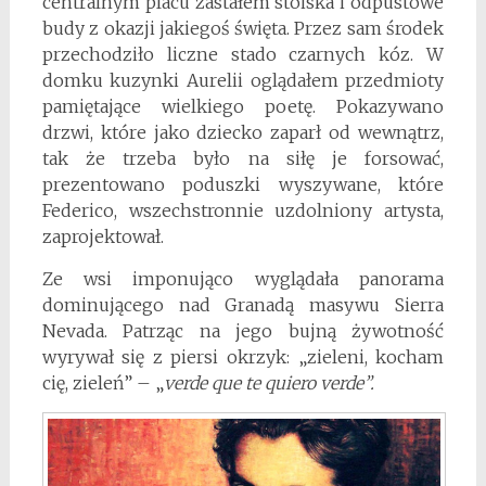
centralnym placu zastałem stoiska i odpustowe
budy z okazji jakiegoś święta. Przez sam środek
przechodziło liczne stado czarnych kóz. W
domku kuzynki Aurelii oglądałem przedmioty
pamiętające wielkiego poetę. Pokazywano
drzwi, które jako dziecko zaparł od wewnątrz,
tak że trzeba było na siłę je forsować,
prezentowano poduszki wyszywane, które
Federico, wszechstronnie uzdolniony artysta,
zaprojektował.
Ze wsi imponująco wyglądała panorama
dominującego nad Granadą masywu Sierra
Nevada. Patrząc na jego bujną żywotność
wyrywał się z piersi okrzyk: „zieleni, kocham
cię, zieleń” – „
verde que te quiero verde”.