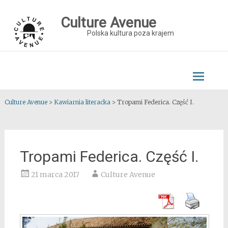
Skip
to
Culture Avenue
content
Polska kultura poza krajem
Culture Avenue
>
Kawiarnia literacka
>
Tropami Federica. Część I.
Tropami Federica. Część I.
21 marca 2017
Culture Avenue