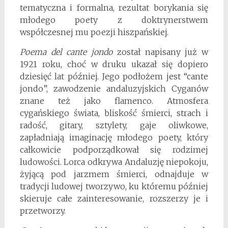
tematyczna i formalna, rezultat borykania się
młodego poety z doktrynerstwem
współczesnej mu poezji hiszpańskiej.
Poema del cante jondo
został napisany już w
1921 roku, choć w druku ukazał się dopiero
dziesięć lat później. Jego podłożem jest “cante
jondo”, zawodzenie andaluzyjskich Cyganów
znane też jako flamenco. Atmosfera
cygańskiego świata, bliskość śmierci, strach i
radość, gitary, sztylety, gaje oliwkowe,
zapładniają imaginację młodego poety, który
całkowicie podporządkował się rodzimej
ludowości. Lorca odkrywa Andaluzję niepokoju,
żyjącą pod jarzmem śmierci, odnajduje w
tradycji ludowej tworzywo, ku któremu później
skieruje całe zainteresowanie, rozszerzy je i
przetworzy.