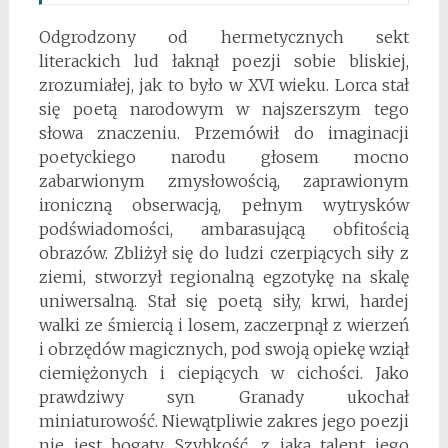
Odgrodzony od hermetycznych sekt
literackich lud łaknął poezji sobie bliskiej,
zrozumiałej, jak to było w XVI wieku. Lorca stał
się poetą narodowym w najszerszym tego
słowa znaczeniu. Przemówił do imaginacji
poetyckiego narodu głosem mocno
zabarwionym zmysłowością, zaprawionym
ironiczną obserwacją, pełnym wytrysków
podświadomości, ambarasującą obfitością
obrazów. Zbliżył się do ludzi czerpiących siły z
ziemi, stworzył regionalną egzotykę na skalę
uniwersalną. Stał się poetą siły, krwi, hardej
walki ze śmiercią i losem, zaczerpnął z wierzeń
i obrzędów magicznych, pod swoją opiekę wziął
ciemiężonych i ciepiących w cichości. Jako
prawdziwy syn Granady ukochał
miniaturowość. Niewątpliwie zakres jego poezji
nie jest bogaty. Szybkość, z jaką talent jego