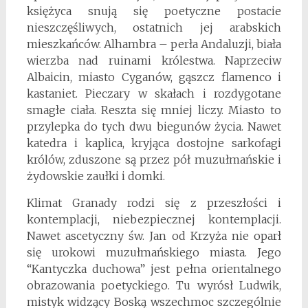
księżyca snują się poetyczne postacie
nieszczęśliwych, ostatnich jej arabskich
mieszkańców. Alhambra – perła Andaluzji, biała
wierzba nad ruinami królestwa. Naprzeciw
Albaicin, miasto Cyganów, gąszcz flamenco i
kastaniet. Pieczary w skałach i rozdygotane
smagłe ciała. Reszta się mniej liczy. Miasto to
przylepka do tych dwu biegunów życia. Nawet
katedra i kaplica, kryjąca dostojne sarkofagi
królów, zduszone są przez pół muzułmańskie i
żydowskie zaułki i domki.
Klimat Granady rodzi się z przeszłości i
kontemplacji, niebezpiecznej kontemplacji.
Nawet ascetyczny św. Jan od Krzyża nie oparł
się urokowi muzułmańskiego miasta. Jego
“Kantyczka duchowa” jest pełna orientalnego
obrazowania poetyckiego. Tu wyrósł Ludwik,
mistyk widzący Boską wszechmoc szczególnie