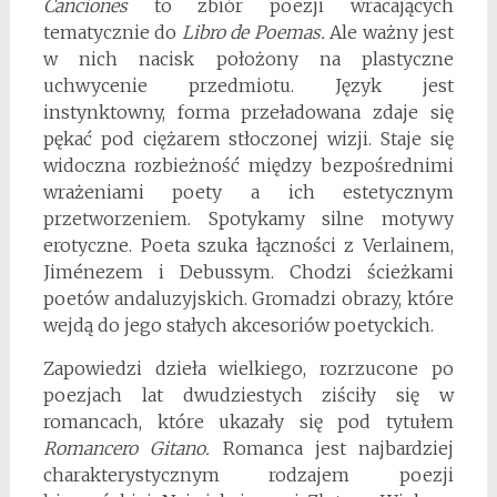
Canciones
to zbiór poezji wracających
tematycznie do
Libro de Poemas.
Ale ważny jest
w nich nacisk położony na plastyczne
uchwycenie przedmiotu. Język jest
instynktowny, forma przeładowana zdaje się
pękać pod ciężarem stłoczonej wizji. Staje się
widoczna rozbieżność między bezpośrednimi
wrażeniami poety a ich estetycznym
przetworzeniem. Spotykamy silne motywy
erotyczne. Poeta szuka łączności z Verlainem,
Jiménezem i Debussym. Chodzi ścieżkami
poetów andaluzyjskich. Gromadzi obrazy, które
wejdą do jego stałych akcesoriów poetyckich.
Zapowiedzi dzieła wielkiego, rozrzucone po
poezjach lat dwudziestych ziściły się w
romancach, które ukazały się pod tytułem
Romancero Gitano.
Romanca jest najbardziej
charakterystycznym rodzajem poezji