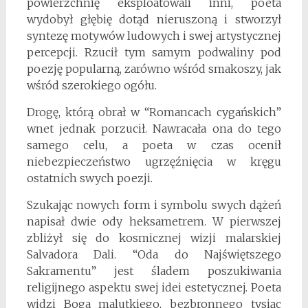
powierzchnię eksploatowali inni, poeta
wydobył głębię dotąd nieruszoną i stworzył
syntezę motywów ludowych i swej artystycznej
percepcji. Rzucił tym samym podwaliny pod
poezję popularną, zarówno wśród smakoszy, jak
wśród szerokiego ogółu.
Drogę, którą obrał w “Romancach cygańskich”
wnet jednak porzucił. Nawracała ona do tego
samego celu, a poeta w czas ocenił
niebezpieczeństwo ugrzęźnięcia w kręgu
ostatnich swych poezji.
Szukając nowych form i symbolu swych dążeń
napisał dwie ody heksametrem. W pierwszej
zbliżył się do kosmicznej wizji malarskiej
Salvadora Dali. “Oda do Najświętszego
Sakramentu” jest śladem poszukiwania
religijnego aspektu swej idei estetycznej. Poeta
widzi Boga malutkiego, bezbronnego tysiąc