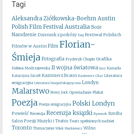
Tagi
Aleksandra Ziółkowska-Boehm
Austin
Australia
Polish Film Festival
Boże
Narodzenie
Festiwal Polskich
Dziennik z podróży
Esej
Florian-
Film
Filmów w Austin
Śmieja
Fotografia
Grafika
Fryderyk Chopin
II wojna światowa
Kanada
Helena Modrzejewska
Jazz
Kazimierz Braun
Literatura
Katarzyna Szrodt
Kazimierz Głaz
Londyn
emigracyjna
Literatura hiszpańskojęzyczna
Malarstwo
Opowiadanie
Plakat
Nowy Jork
Poezja
Polski Londyn
Poezja emigracyjna
Recenzja ksiązki
Powieść
Rzeźba
Recenzja
Rysunek
Salon Poezji Muzyki i Teatru
Teatr spełnionych nadziei
Toronto
Wilno
Tłumaczenie
Wilek Markiewicz