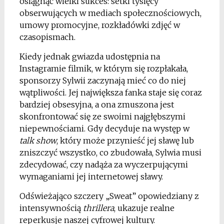
osiągnąć wielki sukces: setki tysięcy
obserwujących w mediach społecznościowych,
umowy promocyjne, rozkładówki zdjęć w
czasopismach.
Kiedy jednak gwiazda udostępnia na
Instagramie filmik, w którym się
rozpłakała,
sponsorzy Sylwii zaczynają mieć co do niej
wątpliwości. Jej największa fanka staje się coraz
bardziej obsesyjna, a ona zmuszona jest
skonfrontować się ze swoimi najgłębszymi
niepewnościami. Gdy decyduje na występ w
talk show
, który może przynieść jej sławę lub
zniszczyć wszystko, co zbudowała, Sylwia musi
zdecydować, czy nadąża za wyczerpującymi
wymaganiami jej internetowej sławy.
Odświeżająco szczery „Sweat” opowiedziany z
intensywnością
thrillera
, ukazuje realne
reperkusje naszej cyfrowej kultury.