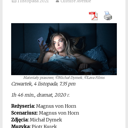
1 listopada 2021
Culture Avenue
Materiały prasowe, ©Michał Dymek_©Lava Films
Czwartek, 4 listopada
,
7.35 pm
1h 46 min., dramat, 2020
r.
Reżyseria:
Magnus von Horn
Scenariusz:
Magnus von Horn
Zdjęcia:
Michał Dymek
Muzyka:
Piotr Kurek