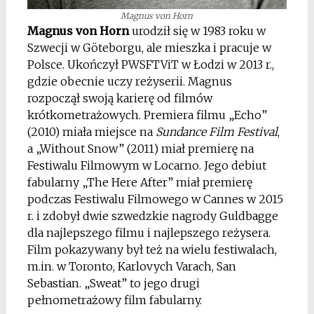
Magnus von Horn
Magnus von Horn
urodził się w 1983 roku w
Szwecji w Göteborgu, ale mieszka i pracuje w
Polsce. Ukończył PWSFTViT w Łodzi w 2013 r.,
gdzie obecnie uczy reżyserii. Magnus
rozpoczął swoją karierę od filmów
krótkometrażowych. Premiera filmu „Echo”
(2010) miała miejsce na
Sundance Film Festival
,
a „Without Snow” (2011) miał premierę na
Festiwalu Filmowym w Locarno. Jego debiut
fabularny „The Here After” miał premierę
podczas Festiwalu Filmowego w Cannes w 2015
r. i zdobył dwie szwedzkie nagrody Guldbagge
dla najlepszego filmu i najlepszego reżysera.
Film pokazywany był też na wielu festiwalach,
m.in. w Toronto, Karlovych Varach, San
Sebastian. „Sweat” to jego drugi
pełnometrażowy film fabularny.