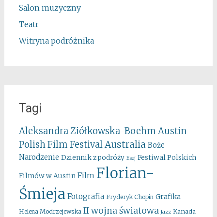
Salon muzyczny
Teatr
Witryna podróżnika
Tagi
Aleksandra Ziółkowska-Boehm
Austin
Australia
Polish Film Festival
Boże
Narodzenie
Festiwal Polskich
Dziennik z podróży
Esej
Florian-
Film
Filmów w Austin
Śmieja
Fotografia
Grafika
Fryderyk Chopin
II wojna światowa
Kanada
Helena Modrzejewska
Jazz