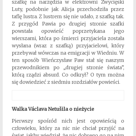
szafkę na narzędzia w elektrowni Zwycięski
Luty, podobnie jak Alicja przechodziła przez
taflę lustra. Z lustrem się nie udało, z szafką tak.
Z przygód Pawia po drugiej stronie szafki
powstała opowieść poprzetykana jego
wierszami, która po śmierci przyjaciela została
wysłana (wraz z szafką) przyjacielowi, który
przebywał wówczas na emigracji w Wiedniu. W
ten sposób Wieńczysław Paw stał się naszym
przewodnikiem po „drugiej stronie świata”,
którą rządzi absurd. Co odkrył? O tym można
się dowiedzieć z siedmiu rozdziałów powieści.
Walka Václava Netušila o nieżycie
Pierwszy spośród nich jest opowieścią o
człowieku, który za nic nie chciał przyjść na
świat, jakby wiedział, że nic dobrego go na nim