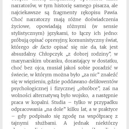
narratorów, w tym historię samego pisarza, ale
najciekawsze są fragmenty rękopisu Pawia.
Choć narratorzy mają różne doświadczenia
życiowe, opowiadają różnymi (w sensie
stylistycznym) językami, to łączy ich jedno:
próbują opisać opresyjny, komunistyczny świat,
którego
de facto
opisać się nie da, tak jest
absurdalny. Chłopczyk „z dobrej rodziny”, w
marynarskim ubranku, dorastający w dostatku,
choć bez ojca, musiał jakoś sobie poradzić w
świecie, w którym można było „za nic” znaleźć
się w więzieniu, gdzie poddawano delikwentów
psychologicznej i fizycznej „obróbce”, zaś na
wolności alternatywą było wojsko, a następnie
praca w kopalni. Studia – tylko w przypadku
odpracowania „na dole” kilku lat, a w praktyce
– gdy podpisało się zgodę na współpracę z
tajnymi służbami. A jednak niektórzy