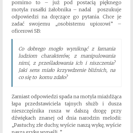
pomimo to – już pod postacią pięknego
motyla: rusałki żałobnika – nadal poszukuje
odpowiedzi na dręczące go pytania. Chce je
zadać swojemu „osobistemu upiorowi” –
oficerowi SB:
Co dobrego mogło wyniknąć z łamania
ludziom charakterów, z manipulowania
nimi, z prześladowania ich i niszczenia?
Jaki sens miało krzywdzenie bliźnich, na
co się to komu zdało?
Zamiast odpowiedzi spada na motyla miażdżąca
łapa przedstawiciela tajnych służb i dusza
nieszczęśnika rusza w dalszą drogę przy
dźwiękach znanej od dnia narodzin melodii:
„Pastuchy, złe duchy, wyście naszą wykę, wyście
naszą grykę wypaśli…”.