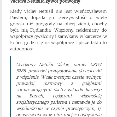
Václava Netušila żywot podwójny
Kiedy Václav Netušil nie jest Wieńczysławem
Pawiem, dopada go rzeczywistość o wiele
gorsza, niż przygody na obcej ziemi, choćby
była nią Fajdlandia. Więziony, nakłaniany do
współpracy, gwałcony i zamykany w karcerze, w
końcu godzi się na współpracę i pisze taki oto
autodonos:
Osadzony Netušil Václav, numer 08157
5288, prowadzi przygotowania do ucieczki
z więzienia. W tak zwanym czasie wolnym
prowadzi rozmowy z gołębiami
zamieszkującymi dachy zakładu karnego
na Borach, będącymi własnością
socjalistycznego państwa i namawia je do
współudziału w czynie przestępczym, tj.
opuszczenia wraz nim miejsca odbywania