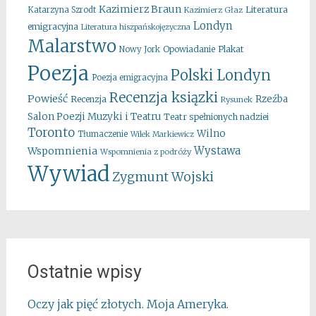
Kazimierz Braun
Literatura
Katarzyna Szrodt
Kazimierz Głaz
Londyn
emigracyjna
Literatura hiszpańskojęzyczna
Malarstwo
Opowiadanie
Plakat
Nowy Jork
Poezja
Polski Londyn
Poezja emigracyjna
Recenzja ksiązki
Powieść
Rzeźba
Recenzja
Rysunek
Salon Poezji Muzyki i Teatru
Teatr spełnionych nadziei
Toronto
Wilno
Tłumaczenie
Wilek Markiewicz
Wystawa
Wspomnienia
Wspomnienia z podróży
Wywiad
Zygmunt Wojski
Ostatnie wpisy
Oczy jak pięć złotych. Moja Ameryka.