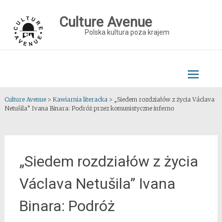
Skip
to
Culture Avenue
content
Polska kultura poza krajem
Culture Avenue
>
Kawiarnia literacka
>
„Siedem rozdziałów z życia Václava
Netušila” Ivana Binara: Podróż przez komunistyczne inferno
„Siedem rozdziałów z życia
Václava Netušila” Ivana
Binara: Podróż