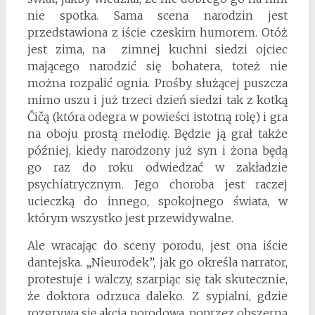
nie spotka. Sama scena narodzin jest
przedstawiona z iście czeskim humorem. Otóż
jest zima, na zimnej kuchni siedzi ojciec
mającego narodzić się bohatera, toteż nie
można rozpalić ognia. Prośby służącej puszcza
mimo uszu i już trzeci dzień siedzi tak z kotką
Čičą (która odegra w powieści istotną rolę) i gra
na oboju prostą melodię. Będzie ją grał także
później, kiedy narodzony już syn i żona będą
go raz do roku odwiedzać w zakładzie
psychiatrycznym. Jego choroba jest raczej
ucieczką do innego, spokojnego świata, w
którym wszystko jest przewidywalne.
Ale wracając do sceny porodu, jest ona iście
dantejska. „Nieurodek”, jak go określa narrator,
protestuje i walczy, szarpiąc się tak skutecznie,
że doktora odrzuca daleko. Z sypialni, gdzie
rozgrywa się akcja porodowa, poprzez obszerną