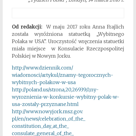
Od redakcji:
W maju 2017 roku Anna Frajlich
została wyróżniona statuetką „Wybitnego
Polaka w USA”. Uroczystość wręczenia statuetki
miała miejsce w Konsulacie Rzeczpospolitej
Polskiej w Nowym Jorku.
http://www.dziennik.com/
wiadomosci/artykul/znamy-
tegorocznych-
wybitnych-
polakow-w-usa
http://poland.us/strona,20,
26939,0,ny-
wyroznienia-w-
konkursie-wybitny-polak-w-
usa-
zostaly-przyznane.html
http://www.nowyjork.msz.gov.
pl/en/news/celebration_of_the_
constitution_day_at_the_
consulate_general_of_the_