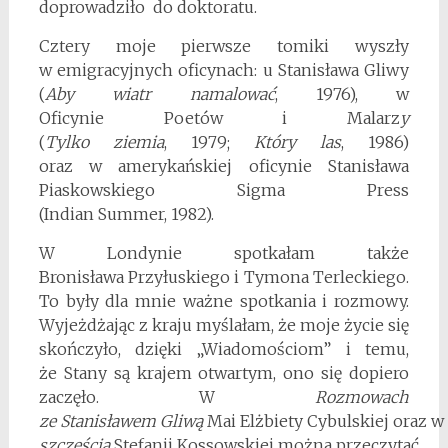
doprowadziło do doktoratu.
Cztery moje pierwsze tomiki wyszły
w emigracyjnych oficynach: u Stanisława Gliwy
(
Aby wiatr
namalować
, 1976), w
Oficynie Poetów i Malarz
y
(
Tylko ziemia
, 1979;
Który las
, 1986)
oraz w amerykańskiej oficynie Stanisława
Piaskowskiego Sigma Press
(Indian Summer, 1982).
W Londynie spotkałam także
Bronisława Przyłuskiego i Tymona Terleckiego.
To były dla mnie ważne spotkania i rozmowy.
Wyjeżdżając z kraju myślałam, że moje życie się
skończyło, dzięki „Wiadomościom” i temu,
że Stany są krajem otwartym, ono się dopiero
zaczęło. W
Rozmowach
ze Stanisławem Gliwą
Mai Elżbiety Cybulskiej oraz w
szczęścia
Stefanii Kossowskiej można przeczytać