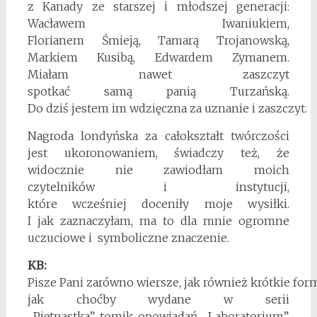
z Kanady ze starszej i młodszej generacji:
Wacławem Iwaniukiem,
Florianem Śmieją, Tamarą Trojanowską,
Markiem Kusibą, Edwardem Zymanem.
Miałam nawet zaszczyt
spotkać samą panią Turzańską.
Do dziś jestem im wdzięczna za uznanie i zaszczyt.
Nagroda londyńska za całokształt twórczości
jest ukoronowaniem, świadczy też, że
widocznie nie zawiodłam moich
czytelników i instytucji,
które wcześniej doceniły moje wysiłki.
I jak zaznaczyłam, ma to dla mnie ogromne
uczuciowe i symboliczne znaczenie.
KB:
Pisze Pani zarówno wiersze, jak również krótkie form
jak choćby wydane w serii
„Piętnastka” tomik opowiadań „Laboratorium”,