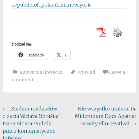
republic_of_poland_in_new_york
Podziel się:
Facebook
X
Kawiarnia literacka
Wywiad
Leave a
comment
Post
←
„Siedem rozdziałów
Nie wszystko umiera. 14.
z życia Václava Netušila”
Millennium Docs Against
navigation
Ivana Binara: Podróż
Gravity Film Festival.
→
przez komunistyczne
inferno