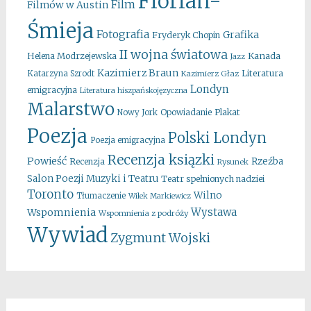
Florian-
Film
Filmów w Austin
Śmieja
Fotografia
Grafika
Fryderyk Chopin
II wojna światowa
Kanada
Helena Modrzejewska
Jazz
Kazimierz Braun
Literatura
Katarzyna Szrodt
Kazimierz Głaz
Londyn
emigracyjna
Literatura hiszpańskojęzyczna
Malarstwo
Opowiadanie
Plakat
Nowy Jork
Poezja
Polski Londyn
Poezja emigracyjna
Recenzja ksiązki
Powieść
Rzeźba
Recenzja
Rysunek
Salon Poezji Muzyki i Teatru
Teatr spełnionych nadziei
Toronto
Wilno
Tłumaczenie
Wilek Markiewicz
Wystawa
Wspomnienia
Wspomnienia z podróży
Wywiad
Zygmunt Wojski