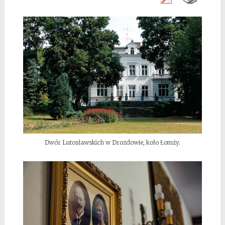
Dwór Lutosławskich w Drozdowie, koło Łomży.