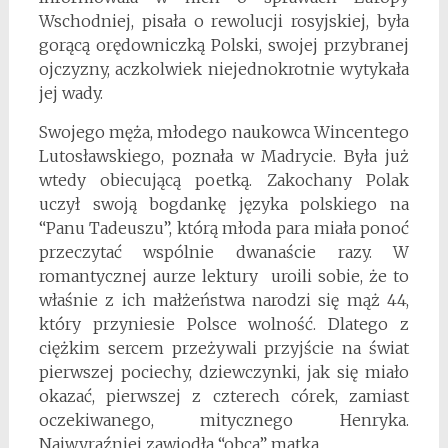
Wschodniej, pisała o rewolucji rosyjskiej, była
gorącą orędowniczką Polski, swojej przybranej
ojczyzny, aczkolwiek niejednokrotnie wytykała
jej wady.
Swojego męża, młodego naukowca Wincentego
Lutosławskiego, poznała w Madrycie. Była już
wtedy obiecującą poetką. Zakochany Polak
uczył swoją bogdankę języka polskiego na
“Panu Tadeuszu”, którą młoda para miała ponoć
przeczytać wspólnie dwanaście razy. W
romantycznej aurze lektury uroili sobie, że to
właśnie z ich małżeństwa narodzi się mąż 44,
który przyniesie Polsce wolność. Dlatego z
ciężkim sercem przeżywali przyjście na świat
pierwszej pociechy, dziewczynki, jak się miało
okazać, pierwszej z czterech córek, zamiast
oczekiwanego, mitycznego Henryka.
Najwyraźniej zawiodła “obca” matka.