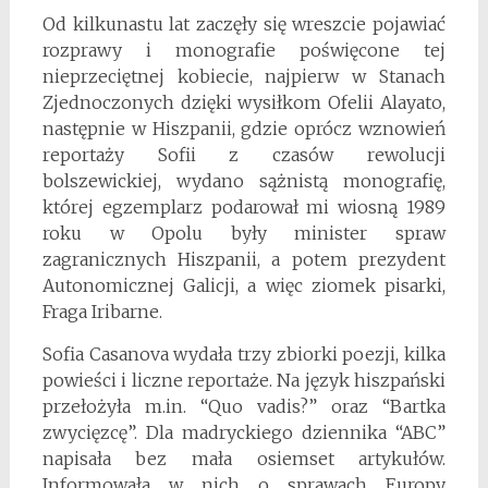
Od kilkunastu lat zaczęły się wreszcie pojawiać
rozprawy i monografie poświęcone tej
nieprzeciętnej kobiecie, najpierw w Stanach
Zjednoczonych dzięki wysiłkom Ofelii Alayato,
następnie w Hiszpanii, gdzie oprócz wznowień
reportaży Sofii z czasów rewolucji
bolszewickiej, wydano sążnistą monografię,
której egzemplarz podarował mi wiosną 1989
roku w Opolu były minister spraw
zagranicznych Hiszpanii, a potem prezydent
Autonomicznej Galicji, a więc ziomek pisarki,
Fraga Iribarne.
Sofia Casanova wydała trzy zbiorki poezji, kilka
powieści i liczne reportaże. Na język hiszpański
przełożyła m.in. “Quo vadis?” oraz “Bartka
zwycięzcę”. Dla madryckiego dziennika “ABC”
napisała bez mała osiemset artykułów.
Informowała w nich o sprawach Europy