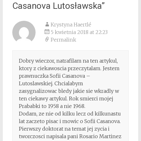
Casanova Lutosławska
”
Krystyna Haertlé
5 kwietnia 2018 at 22:23
Permalink
Dobry wieczor, natrafilam na ten artykul,
ktory z ciekawoscia przeczytalam. Jestem
prawnuczka Sofii Casanova –
Lutoslawskiej. Chcialabym
zasygnalizowac bledy jakie sie wkradly w
ten ciekawy artykul. Rok smierci mojej
Prababki to 1958 a nie 1968.
Dodam, ze nie od kilku lecz od kilkunastu
lat zaczeto pisac i mowic o Sofii Casanova.
Pierwszy doktorat na temat jej zycia i
tworczosci napisala pani Rosario Martinez