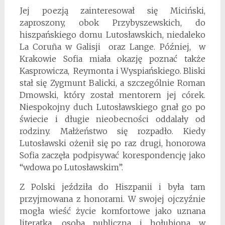
Jej poezją zainteresował się Miciński,
zaproszony, obok Przybyszewskich, do
hiszpańskiego domu Lutosławskich, niedaleko
La Coruña w Galisji oraz Lange. Później, w
Krakowie Sofia miała okazję poznać także
Kasprowicza, Reymonta i Wyspiańskiego. Bliski
stał się Zygmunt Balicki, a szczególnie Roman
Dmowski, który został mentorem jej córek.
Niespokojny duch Lutosławskiego gnał go po
świecie i długie nieobecności oddalały od
rodziny. Małżeństwo się rozpadło. Kiedy
Lutosławski ożenił się po raz drugi, honorowa
Sofia zaczęła podpisywać korespondencję jako
“wdowa po Lutosławskim”.
Z Polski jeździła do Hiszpanii i była tam
przyjmowana z honorami. W swojej ojczyźnie
mogła wieść życie komfortowe jako uznana
literatka, osoba publiczna i hołubiona w