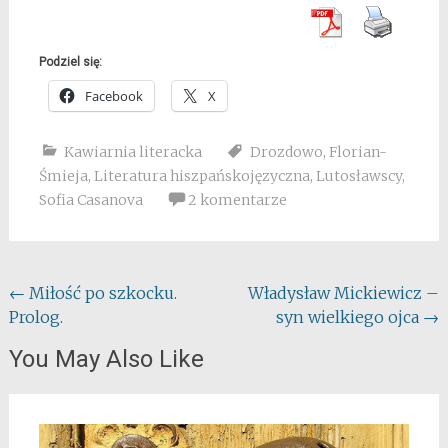
Podziel się:
Facebook
X
Kawiarnia literacka
Drozdowo
,
Florian-
Śmieja
,
Literatura hiszpańskojęzyczna
,
Lutosławscy
,
Sofia Casanova
2 komentarze
Post
←
Miłość po szkocku.
Władysław Mickiewicz –
Prolog.
syn wielkiego ojca
→
navigation
You May Also Like