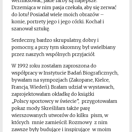
werniksować, jakie farby są najlepsze.
Drzemiąca w nim pasja czekała, aby się zerwać
do lotu! Posiadał wiele moich obrazów –
konie, portrety jego i jego córki. Kochał i
szanował sztukę
.
Serdeczny, bardzo skrupulatny, dobry i
pomocny, a przy tym skromny, był uwielbiany
przez naszych wspólnych przyjaciół.
W 1992 roku zostałam zaproszona do
współpracy w Instytucie Badań Biograficznych,
bywałam na sympozjach (Zakopane, Kielce,
Francja, Wiedeń). Brałam udział w wystawach,
zaprojektowałam okładkę do książki
„Polscy sportowcy w świecie”, przygotowałam
pokaz mody. Skreśliłam także parę
wierszowanych utworów do kilku pism, w
których mnie zamieścił. Rozmowy z nim
zawsze były budujące i inspirujące w moim