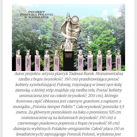
Autor projektu: artysta plastyk Tadeusz Kurek. Monumentalna
rzeźba z brązu (wysokość: 350 cm) przedstawiająca postać
kobiety symbolizującej Polonię, trzymającą w lewej ręce kulę
ziemską, u której stóp znajduje się rzeźba orła, Postać kobiety
umieszczona jest na cokole (wysokość: 200 cm), którego
frontowa część obłozona jest czarnym granitem z napisem z
mosiądzu „Polonia Semper Fidelis”. Cała wysokość pomnika 5,5
metra. Za głównym pomnikiem na łuku o promieniu 525 cm
rozmieszczone są na kolumnach (wysokość: 150 cm) z
czerwonego piaskowca popiersia z brązu (wysokość 65 cm)
dziesięciu wybitnych Polaków-emigrantów. Całość placu (30 m
kwadratowych) zajmującego Pomnik Polonii, wyłożona jest