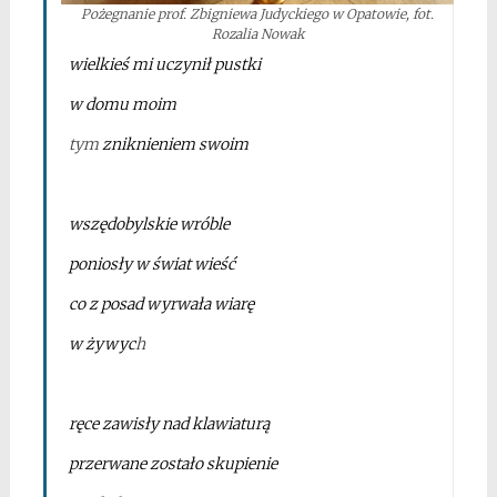
Pożegnanie prof. Zbigniewa Judyckiego w Opatowie, fot.
Rozalia Nowak
wielkieś mi uczynił pustki
w domu moim
tym
zniknieniem swoim
*
wszędobylskie wróble
poniosły w świat wieść
co z posad wyrwała wiarę
w żywyc
h
*
ręce zawisły nad klawiaturą
przerwane zostało skupienie