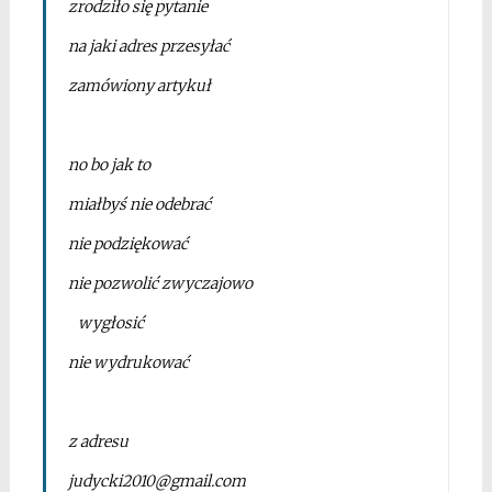
zrodziło się pytanie
na jaki adres przesyłać
zamówiony artykuł
*
no bo jak to
miałbyś nie odebrać
nie podziękować
nie pozwolić zwyczajowo
wygłosić
nie wydrukować
*
z adresu
judycki2010@gmail.com