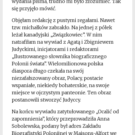
wydania pisma, trudno mi było zrozumieć. Tak
się przyjęło mówić.
Objęłam redakcję z pustymi regałami. Nawet
tzw. michałków zabrakło. Na jednej z półek
leżał kanadyjski „Związkowiec”. W nim
natrafiłam na wywiad z Agatą i Zbigniewem
Judyckimi, inicjatorami i redaktorami
„Ilustrowanego słownika biograficznego
Polonii świata”. Wielomilionowa polska
diaspora długo czekała na swój
niezafałszowany obraz, Polacy, postacie
wspaniałe, niekiedy bohaterskie, na swoje
miejsce w ojczystym panteonie. Ten obraz
postanowili stworzyć Judyccy.
Na końcu wywiadu zatytułowanego „Ocalić od
zapomnienia”, który przeprowadziła Anna
Sobolewska, podany był adres Zakładu
Biografistyki Polonijnej w Maisons-Alfort we