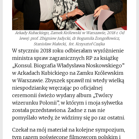
Arkady Kubackiego, Zamek Królewski w Warszawie, 2018 r. Od
lewej: prof. Zbigniew Judycki, dr Bogumiła Żongołłowicz,
Stanisław Małecki,
fot. Krzysztof Czajka
W styczniu 2018 roku odbierałam wyróżnienie
ministra spraw zagranicznych RP za książkę
„Konsul. Biografia Władysława Noskowskiego”
w Arkadach Kubickiego na Zamku Królewskim
w Warszawie. Zbyszek sprawił mi wtedy wielką
niespodziankę wręczając po oficjalnej
ceremonii świeżo wydany album „Twórcy
wizerunku Polonii”, w którym i moja sylwetka
została przedstawiona. Żadne z nas nie
pomyślało wtedy, że widzimy się po raz ostatni.
Czekał na mój materiał na kolejne sympozjum,
tym razem poświęcone filmowcom polskim i