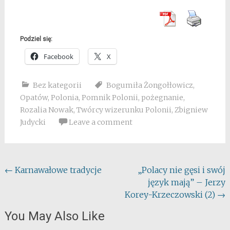
Podziel się:
Facebook
X
Bez kategorii
Bogumiła Żongołłowicz
,
Opatów
,
Polonia
,
Pomnik Polonii
,
pożegnanie
,
Rozalia Nowak
,
Twórcy wizerunku Polonii
,
Zbigniew
Judycki
Leave a comment
Post
←
Karnawałowe tradycje
„Polacy nie gęsi i swój
język mają” – Jerzy
navigation
Korey-Krzeczowski (2)
→
You May Also Like