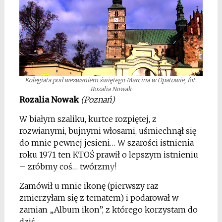
Kolegiata pod wezwaniem świętego Marcina w Opatowie, fot.
Rozalia Nowak
Rozalia Nowak
(Poznań)
W białym szaliku, kurtce rozpiętej, z
rozwianymi, bujnymi włosami, uśmiechnął się
do mnie pewnej jesieni… W szarości istnienia
roku 1971 ten KTOŚ prawił o lepszym istnieniu
– zróbmy coś… twórzm
y!
Zamówił u mnie ikonę (pierwszy raz
zmierzyłam się z tematem) i podarował w
zamian „Album ikon”, z którego korzystam do
dziś.