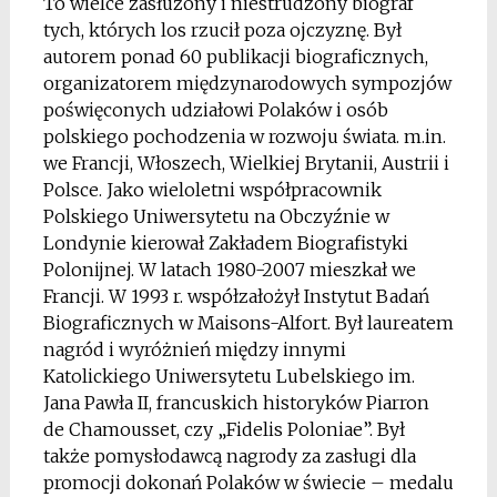
To wielce zasłużony i niestrudzony biograf
tych, których los rzucił poza ojczyznę. Był
autorem ponad 60 publikacji biograficznych,
organizatorem międzynarodowych sympozjów
poświęconych udziałowi Polaków i osób
polskiego pochodzenia w rozwoju świata. m.in.
we Francji, Włoszech, Wielkiej Brytanii, Austrii i
Polsce. Jako wieloletni współpracownik
Polskiego Uniwersytetu na Obczyźnie w
Londynie kierował Zakładem Biografistyki
Polonijnej. W latach 1980-2007 mieszkał we
Francji. W 1993 r. współzałożył Instytut Badań
Biograficznych w Maisons-Alfort. Był laureatem
nagród i wyróżnień między innymi
Katolickiego Uniwersytetu Lubelskiego im.
Jana Pawła II, francuskich historyków Piarron
de Chamousset, czy „Fidelis Poloniae”. Był
także pomysłodawcą nagrody za zasługi dla
promocji dokonań Polaków w świecie – medalu