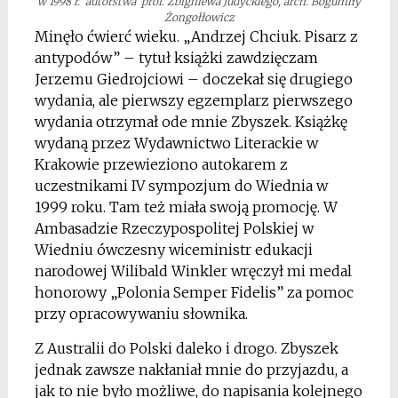
w 1998 r. autorstwa prof. Zbigniewa Judyckiego, arch. Bogumiły
Żongołłowicz
Minęło ćwierć wieku. „Andrzej Chciuk. Pisarz z
antypodów” – tytuł książki zawdzięczam
Jerzemu Giedrojciowi – doczekał się drugiego
wydania, ale pierwszy egzemplarz pierwszego
wydania otrzymał ode mnie Zbyszek. Książkę
wydaną przez Wydawnictwo Literackie w
Krakowie przewieziono autokarem z
uczestnikami IV sympozjum do Wiednia w
1999 roku. Tam też miała swoją promocję. W
Ambasadzie Rzeczypospolitej Polskiej w
Wiedniu ówczesny wiceministr edukacji
narodowej Wilibald Winkler wręczył mi medal
honorowy „Polonia Semper Fidelis” za pomoc
przy opracowywaniu słownika.
Z Australii do Polski daleko i drogo. Zbyszek
jednak zawsze nakłaniał mnie do przyjazdu, a
jak to nie było możliwe, do napisania kolejnego