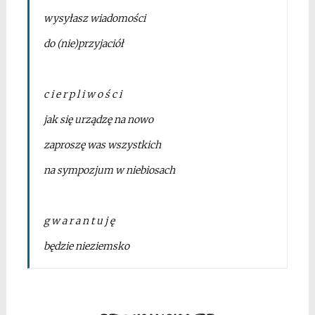
wysyłasz wiadomości
do (nie)przyjaciół
*
c i e r p l i w o ś c i
jak się urządzę na nowo
zaproszę was wszystkich
na sympozjum w niebiosach
*
g w a r a n t u j ę
będzie nieziemsko
*