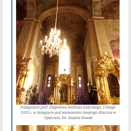
Pożegnanie prof. Zbigniewa Andrzeja Judyckiego, 1 lutego
2023 r., w Kolegiacie pod wezwaniem świętego Marcina w
Opatowie, fot. Rozalia Nowak