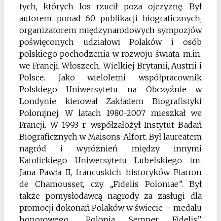
tych, których los rzucił poza ojczyznę. Był
autorem ponad 60 publikacji biograficznych,
organizatorem międzynarodowych sympozjów
poświęconych udziałowi Polaków i osób
polskiego pochodzenia w rozwoju świata. m.in.
we Francji, Włoszech, Wielkiej Brytanii, Austrii i
Polsce. Jako wieloletni współpracownik
Polskiego Uniwersytetu na Obczyźnie w
Londynie kierował Zakładem Biografistyki
Polonijnej. W latach 1980-2007 mieszkał we
Francji. W 1993 r. współzałożył Instytut Badań
Biograficznych w Maisons-Alfort. Był laureatem
nagród i wyróżnień między innymi
Katolickiego Uniwersytetu Lubelskiego im.
Jana Pawła II, francuskich historyków Piarron
de Chamousset, czy „Fidelis Poloniae”. Był
także pomysłodawcą nagrody za zasługi dla
promocji dokonań Polaków w świecie – medalu
honorowego „Polonia Semper Fidelis”,