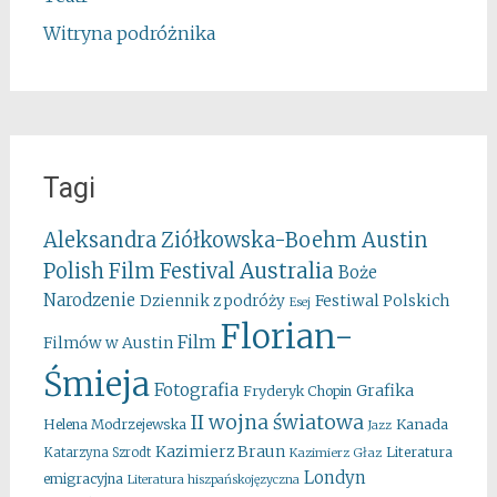
Witryna podróżnika
Tagi
Aleksandra Ziółkowska-Boehm
Austin
Australia
Polish Film Festival
Boże
Narodzenie
Festiwal Polskich
Dziennik z podróży
Esej
Florian-
Film
Filmów w Austin
Śmieja
Fotografia
Grafika
Fryderyk Chopin
II wojna światowa
Kanada
Helena Modrzejewska
Jazz
Kazimierz Braun
Literatura
Katarzyna Szrodt
Kazimierz Głaz
Londyn
emigracyjna
Literatura hiszpańskojęzyczna