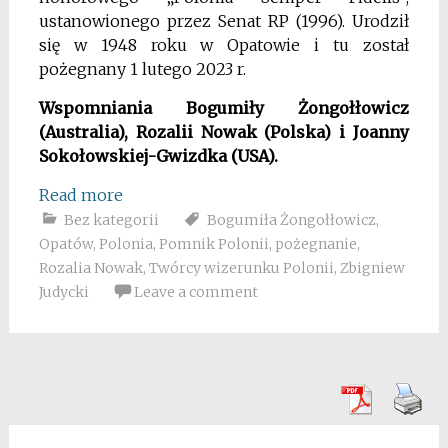
ustanowionego przez Senat RP (1996). Urodził
się w 1948 roku w Opatowie i tu został
pożegnany 1 lutego 2023 r.
Wspomniania Bogumiły Żongołłowicz
(Australia), Rozalii Nowak (Polska) i Joanny
Sokołowskiej-Gwizdka (USA).
Read more
Bez kategorii
Bogumiła Żongołłowicz
,
Opatów
,
Polonia
,
Pomnik Polonii
,
pożegnanie
,
Rozalia Nowak
,
Twórcy wizerunku Polonii
,
Zbigniew
Judycki
Leave a comment