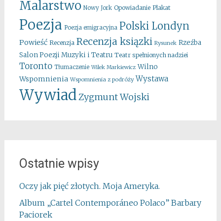
Malarstwo
Opowiadanie
Plakat
Nowy Jork
Poezja
Polski Londyn
Poezja emigracyjna
Recenzja ksiązki
Powieść
Rzeźba
Recenzja
Rysunek
Salon Poezji Muzyki i Teatru
Teatr spełnionych nadziei
Toronto
Wilno
Tłumaczenie
Wilek Markiewicz
Wystawa
Wspomnienia
Wspomnienia z podróży
Wywiad
Zygmunt Wojski
Ostatnie wpisy
Oczy jak pięć złotych. Moja Ameryka.
Album „Cartel Contemporáneo Polaco” Barbary
Paciorek