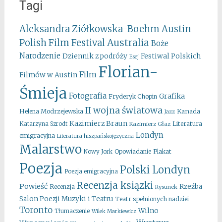
Tagi
Aleksandra Ziółkowska-Boehm
Austin
Australia
Polish Film Festival
Boże
Narodzenie
Festiwal Polskich
Dziennik z podróży
Esej
Florian-
Film
Filmów w Austin
Śmieja
Fotografia
Grafika
Fryderyk Chopin
II wojna światowa
Kanada
Helena Modrzejewska
Jazz
Kazimierz Braun
Literatura
Katarzyna Szrodt
Kazimierz Głaz
Londyn
emigracyjna
Literatura hiszpańskojęzyczna
Malarstwo
Opowiadanie
Plakat
Nowy Jork
Poezja
Polski Londyn
Poezja emigracyjna
Recenzja ksiązki
Powieść
Rzeźba
Recenzja
Rysunek
Salon Poezji Muzyki i Teatru
Teatr spełnionych nadziei
Toronto
Wilno
Tłumaczenie
Wilek Markiewicz