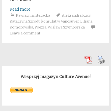
Read more
Kawiarnia literacka
Aleksandra Kucy
,
Katarzyna Szrodt
,
konsulat w Vancouver
,
Liliana
Komorowska
,
Poezja
,
Wisława Szymborska
Leave a comment
Wesprzyj magazyn Culture Avenue!