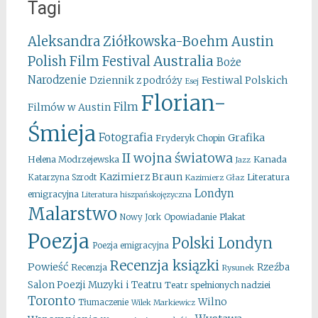
Tagi
Aleksandra Ziółkowska-Boehm
Austin
Australia
Polish Film Festival
Boże
Narodzenie
Festiwal Polskich
Dziennik z podróży
Esej
Florian-
Film
Filmów w Austin
Śmieja
Fotografia
Grafika
Fryderyk Chopin
II wojna światowa
Kanada
Helena Modrzejewska
Jazz
Kazimierz Braun
Literatura
Katarzyna Szrodt
Kazimierz Głaz
Londyn
emigracyjna
Literatura hiszpańskojęzyczna
Malarstwo
Opowiadanie
Plakat
Nowy Jork
Poezja
Polski Londyn
Poezja emigracyjna
Recenzja ksiązki
Powieść
Rzeźba
Recenzja
Rysunek
Salon Poezji Muzyki i Teatru
Teatr spełnionych nadziei
Toronto
Wilno
Tłumaczenie
Wilek Markiewicz