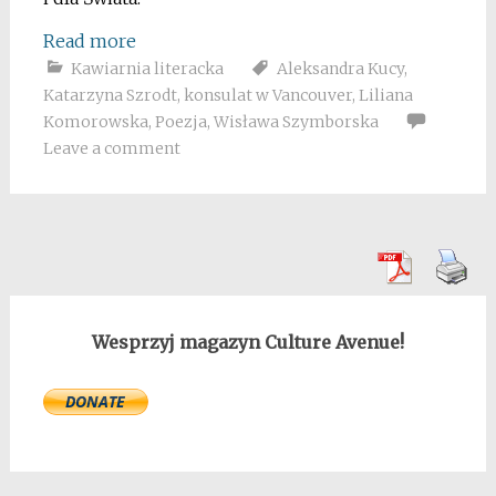
Read more
Kawiarnia literacka
Aleksandra Kucy
,
Katarzyna Szrodt
,
konsulat w Vancouver
,
Liliana
Komorowska
,
Poezja
,
Wisława Szymborska
Leave a comment
Wesprzyj magazyn Culture Avenue!