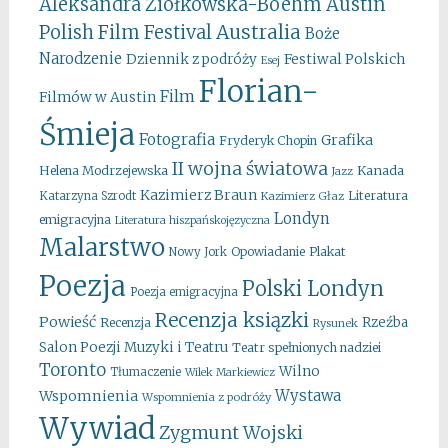
Aleksandra Ziółkowska-Boehm
Austin
Australia
Polish Film Festival
Boże
Narodzenie
Festiwal Polskich
Dziennik z podróży
Esej
Florian-
Film
Filmów w Austin
Śmieja
Fotografia
Grafika
Fryderyk Chopin
II wojna światowa
Kanada
Helena Modrzejewska
Jazz
Kazimierz Braun
Literatura
Katarzyna Szrodt
Kazimierz Głaz
Londyn
emigracyjna
Literatura hiszpańskojęzyczna
Malarstwo
Opowiadanie
Plakat
Nowy Jork
Poezja
Polski Londyn
Poezja emigracyjna
Recenzja ksiązki
Powieść
Rzeźba
Recenzja
Rysunek
Salon Poezji Muzyki i Teatru
Teatr spełnionych nadziei
Toronto
Wilno
Tłumaczenie
Wilek Markiewicz
Wystawa
Wspomnienia
Wspomnienia z podróży
Wywiad
Zygmunt Wojski