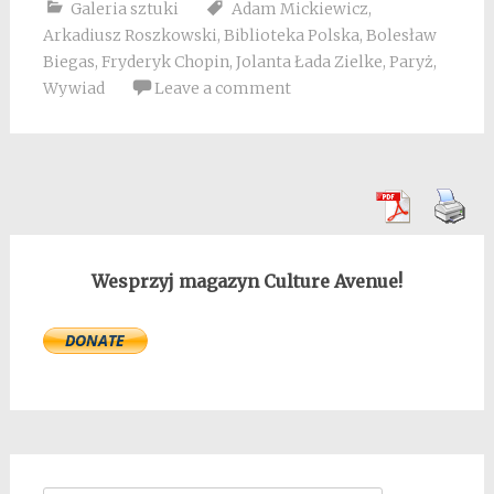
Galeria sztuki
Adam Mickiewicz
,
Arkadiusz Roszkowski
,
Biblioteka Polska
,
Bolesław
Biegas
,
Fryderyk Chopin
,
Jolanta Łada Zielke
,
Paryż
,
Wywiad
Leave a comment
Wesprzyj magazyn Culture Avenue!