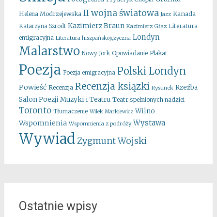
II wojna światowa
Kanada
Helena Modrzejewska
Jazz
Kazimierz Braun
Literatura
Katarzyna Szrodt
Kazimierz Głaz
Londyn
emigracyjna
Literatura hiszpańskojęzyczna
Malarstwo
Opowiadanie
Plakat
Nowy Jork
Poezja
Polski Londyn
Poezja emigracyjna
Recenzja ksiązki
Powieść
Rzeźba
Recenzja
Rysunek
Salon Poezji Muzyki i Teatru
Teatr spełnionych nadziei
Toronto
Wilno
Tłumaczenie
Wilek Markiewicz
Wystawa
Wspomnienia
Wspomnienia z podróży
Wywiad
Zygmunt Wojski
Ostatnie wpisy