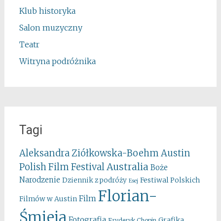
Klub historyka
Salon muzyczny
Teatr
Witryna podróżnika
Tagi
Aleksandra Ziółkowska-Boehm
Austin
Australia
Polish Film Festival
Boże
Narodzenie
Festiwal Polskich
Dziennik z podróży
Esej
Florian-
Film
Filmów w Austin
Śmieja
Fotografia
Grafika
Fryderyk Chopin