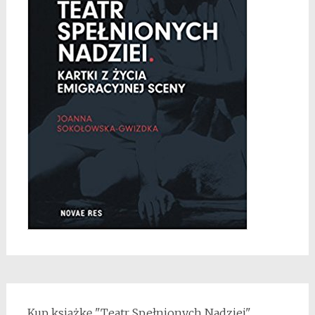
Kup książkę "Teatr Spełnionych Nadziei"