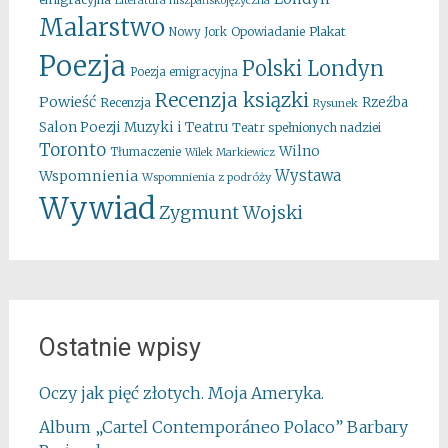
Literatura hiszpańskojęzyczna
Malarstwo
Opowiadanie
Plakat
Nowy Jork
Poezja
Polski Londyn
Poezja emigracyjna
Recenzja ksiązki
Powieść
Rzeźba
Recenzja
Rysunek
Salon Poezji Muzyki i Teatru
Teatr spełnionych nadziei
Toronto
Wilno
Tłumaczenie
Wilek Markiewicz
Wystawa
Wspomnienia
Wspomnienia z podróży
Wywiad
Zygmunt Wojski
Ostatnie wpisy
Oczy jak pięć złotych. Moja Ameryka.
Album „Cartel Contemporáneo Polaco” Barbary