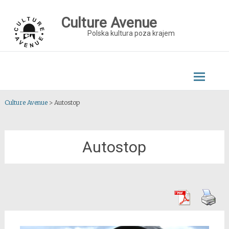
Skip
to
Culture Avenue
content
Polska kultura poza krajem
Culture Avenue
>
Autostop
Autostop