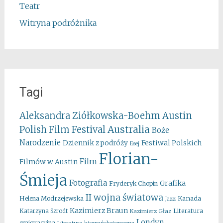
Teatr
Witryna podróżnika
Tagi
Aleksandra Ziółkowska-Boehm
Austin
Australia
Polish Film Festival
Boże
Narodzenie
Festiwal Polskich
Dziennik z podróży
Esej
Florian-
Film
Filmów w Austin
Śmieja
Fotografia
Grafika
Fryderyk Chopin
II wojna światowa
Kanada
Helena Modrzejewska
Jazz
Kazimierz Braun
Literatura
Katarzyna Szrodt
Kazimierz Głaz
Londyn
emigracyjna