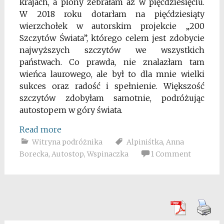
krajach, a plony zebrałam aż w pięćdziesięciu.
W
2018 roku dotarłam na pięćdziesiąty
wierzchołek w autorskim projekcie „200
Szczytów Świata”, którego celem jest zdobycie
najwyższych szczytów we wszystkich
państwach. Co prawda, nie znalazłam tam
wieńca laurowego, ale był to dla mnie wielki
sukces oraz radość i spełnienie. Większość
szczytów zdobyłam samotnie, podróżując
autostopem w góry świata.
Read more
Witryna podróżnika
Alpiniśtka
,
Anna
Borecka
,
Autostop
,
Wspinaczka
1 Comment