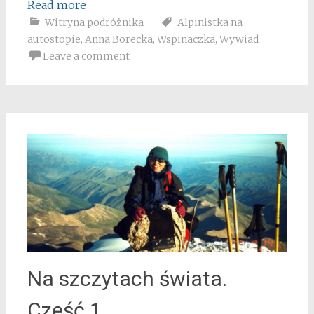
Read more
Witryna podróżnika
Alpinistka na
autostopie
,
Anna Borecka
,
Wspinaczka
,
Wywiad
Leave a comment
Na szczytach świata.
Część 1.