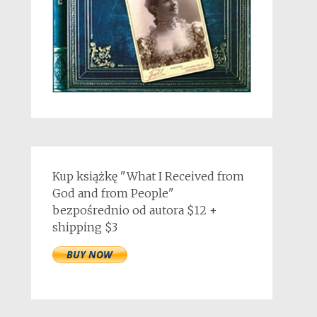
Kup książkę "What I Received from
God and from People"
bezpośrednio od autora $12 +
shipping $3