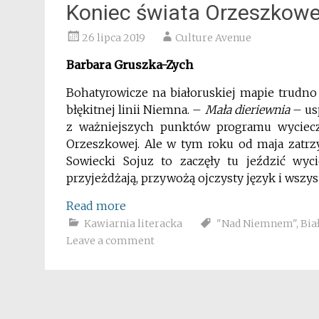
Koniec świata Orzeszkowe
26 lipca 2019
Culture Avenue
Barbara Gruszka-Zych
Bohatyrowicze na białoruskiej mapie trudno
błękitnej linii Niemna. –
Mała dieriewnia
– usp
z ważniejszych punktów programu wyciecze
Orzeszkowej. Ale w tym roku od maja zatrzym
Sowiecki Sojuz to zaczęły tu jeździć wyci
przyjeżdżają, przywożą ojczysty język i wsz
Read more
Kawiarnia literacka
"Nad Niemnem"
,
Bia
Leave a comment