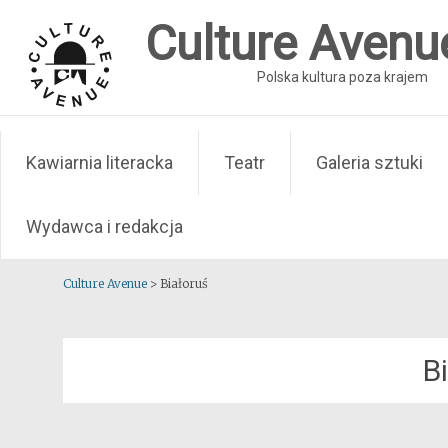
Skip
Culture Avenu
to
content
Polska kultura poza krajem
Kawiarnia literacka
Teatr
Galeria sztuki
Wydawca i redakcja
Culture Avenue
>
Białoruś
B