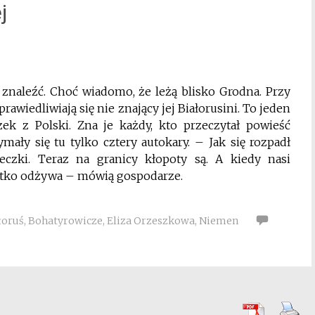
j
 znaleźć. Choć wiadomo, że leżą blisko Grodna. Przy
rawiedliwiają się nie znający jej Białorusini. To jeden
k z Polski. Zna je każdy, kto przeczytał powieść
ały się tu tylko cztery autokary. – Jak się rozpadł
eczki. Teraz na granicy kłopoty są. A kiedy nasi
ystko odżywa – mówią gospodarze.
łoruś
,
Bohatyrowicze
,
Eliza Orzeszkowa
,
Niemen