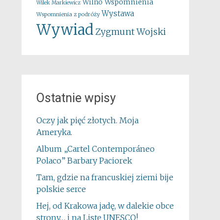
Wspomnienia
Wilno
Wilek Markiewicz
Wystawa
Wspomnienia z podróży
Wywiad
Zygmunt Wojski
Ostatnie wpisy
Oczy jak pięć złotych. Moja
Ameryka.
Album „Cartel Contemporáneo
Polaco” Barbary Paciorek
Tam, gdzie na francuskiej ziemi bije
polskie serce
Hej, od Krakowa jadę, w dalekie obce
strony… i na Listę UNESCO!