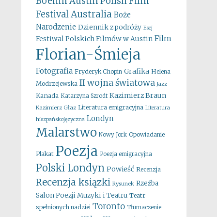
Boehm
Austin Polish Film
Australia
Festival
Boże
Narodzenie
Dziennik z podróży
Esej
Film
Festiwal Polskich Filmów w Austin
Florian-Śmieja
Fotografia
Grafika
Fryderyk Chopin
Helena
II wojna światowa
Modrzejewska
Jazz
Kazimierz Braun
Kanada
Katarzyna Szrodt
Literatura emigracyjna
Kazimierz Głaz
Literatura
Londyn
hiszpańskojęzyczna
Malarstwo
Opowiadanie
Nowy Jork
Poezja
Plakat
Poezja emigracyjna
Polski Londyn
Powieść
Recenzja
Recenzja ksiązki
Rzeźba
Rysunek
Salon Poezji Muzyki i Teatru
Teatr
Toronto
spełnionych nadziei
Tłumaczenie