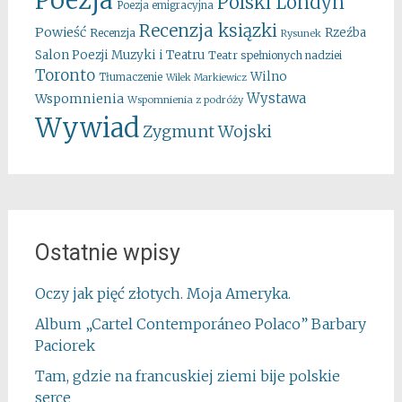
Poezja
Polski Londyn
Poezja emigracyjna
Recenzja ksiązki
Powieść
Rzeźba
Recenzja
Rysunek
Salon Poezji Muzyki i Teatru
Teatr spełnionych nadziei
Toronto
Wilno
Tłumaczenie
Wilek Markiewicz
Wystawa
Wspomnienia
Wspomnienia z podróży
Wywiad
Zygmunt Wojski
Ostatnie wpisy
Oczy jak pięć złotych. Moja Ameryka.
Album „Cartel Contemporáneo Polaco” Barbary
Paciorek
Tam, gdzie na francuskiej ziemi bije polskie
serce