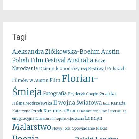
Tagi
Aleksandra Ziółkowska-Boehm
Austin
Australia
Polish Film Festival
Boże
Narodzenie
Festiwal Polskich
Dziennik z podróży
Esej
Florian-
Film
Filmów w Austin
Śmieja
Fotografia
Grafika
Fryderyk Chopin
II wojna światowa
Kanada
Helena Modrzejewska
Jazz
Kazimierz Braun
Literatura
Katarzyna Szrodt
Kazimierz Głaz
Londyn
emigracyjna
Literatura hiszpańskojęzyczna
Malarstwo
Opowiadanie
Plakat
Nowy Jork