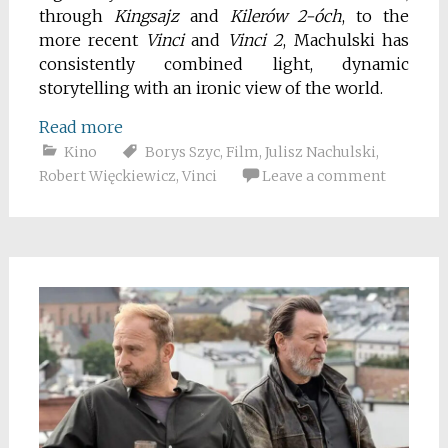
through
Kingsajz
and
Kilerów 2-óch
, to the
more recent
Vinci
and
Vinci 2
, Machulski has
consistently combined light, dynamic
storytelling with an ironic view of the world.
Read more
Kino
Borys Szyc
,
Film
,
Julisz Nachulski
,
Robert Więckiewicz
,
Vinci
Leave a comment