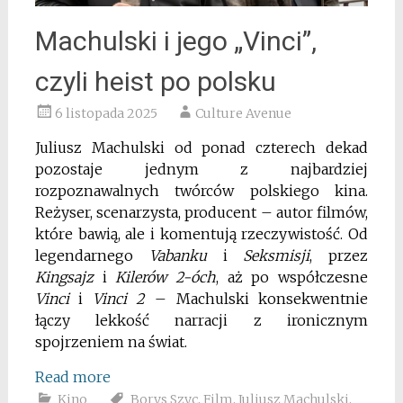
Machulski i jego „Vinci”,
czyli heist po polsku
6 listopada 2025
Culture Avenue
Juliusz Machulski od ponad czterech dekad
pozostaje jednym z najbardziej
rozpoznawalnych twórców polskiego kina.
Reżyser, scenarzysta, producent – autor filmów,
które bawią, ale i komentują rzeczywistość. Od
legendarnego
Vabanku
i
Seksmisji
, przez
Kingsajz
i
Kilerów 2-óch
, aż po współczesne
Vinci
i
Vinci 2
– Machulski konsekwentnie
łączy lekkość narracji z ironicznym
spojrzeniem na świat.
Read more
Kino
Borys Szyc
,
Film
,
Juliusz Machulski
,