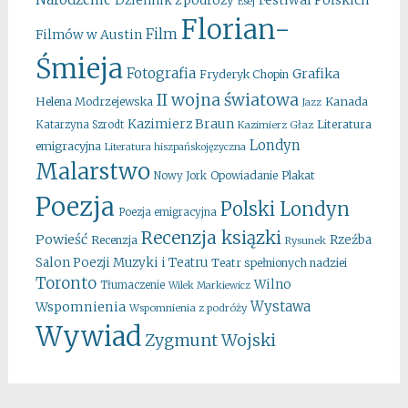
Dziennik z podróży
Esej
Florian-
Film
Filmów w Austin
Śmieja
Fotografia
Grafika
Fryderyk Chopin
II wojna światowa
Kanada
Helena Modrzejewska
Jazz
Kazimierz Braun
Literatura
Katarzyna Szrodt
Kazimierz Głaz
Londyn
emigracyjna
Literatura hiszpańskojęzyczna
Malarstwo
Opowiadanie
Plakat
Nowy Jork
Poezja
Polski Londyn
Poezja emigracyjna
Recenzja ksiązki
Powieść
Rzeźba
Recenzja
Rysunek
Salon Poezji Muzyki i Teatru
Teatr spełnionych nadziei
Toronto
Wilno
Tłumaczenie
Wilek Markiewicz
Wystawa
Wspomnienia
Wspomnienia z podróży
Wywiad
Zygmunt Wojski