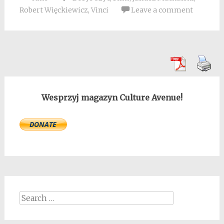
Robert Więckiewicz
,
Vinci
Leave a comment
Wesprzyj magazyn Culture Avenue!
Search
for: