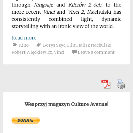
through
Kingsajz
and
Kilerów 2-óch
, to the
more recent
Vinci
and
Vinci 2
, Machulski has
consistently combined light, dynamic
storytelling with an ironic view of the world.
Read more
Kino
Borys Szyc
,
Film
,
Julisz Nachulski
,
Robert Więckiewicz
,
Vinci
Leave a comment
Wesprzyj magazyn Culture Avenue!