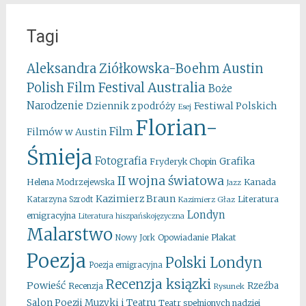
Tagi
Aleksandra Ziółkowska-Boehm
Austin
Australia
Polish Film Festival
Boże
Narodzenie
Festiwal Polskich
Dziennik z podróży
Esej
Florian-
Film
Filmów w Austin
Śmieja
Fotografia
Grafika
Fryderyk Chopin
II wojna światowa
Kanada
Helena Modrzejewska
Jazz
Kazimierz Braun
Literatura
Katarzyna Szrodt
Kazimierz Głaz
Londyn
emigracyjna
Literatura hiszpańskojęzyczna
Malarstwo
Opowiadanie
Plakat
Nowy Jork
Poezja
Polski Londyn
Poezja emigracyjna
Recenzja ksiązki
Powieść
Rzeźba
Recenzja
Rysunek
Salon Poezji Muzyki i Teatru
Teatr spełnionych nadziei