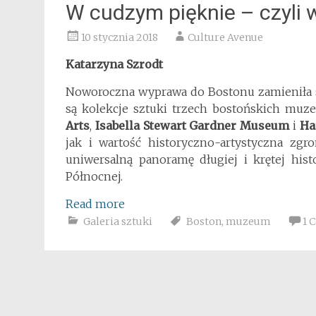
W cudzym pięknie – czyli
10 stycznia 2018
Culture Avenue
Katarzyna Szrodt
Noworoczna wyprawa do Bostonu zamieniła s
są kolekcje sztuki trzech bostońskich muze
Arts
,
Isabella Stewart Gardner Museum
i
Ha
jak i wartość historyczno-artystyczna zgr
uniwersalną panoramę długiej i krętej histor
Północnej.
Read more
Galeria sztuki
Boston
,
muzeum
1 