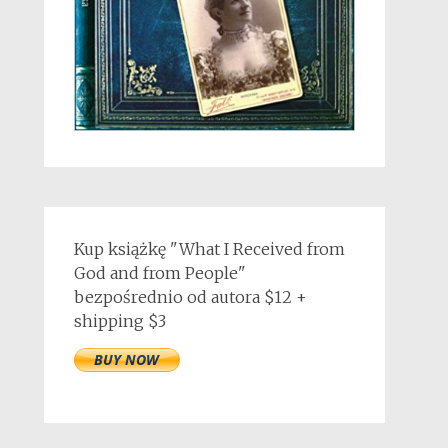
Kup książkę "What I Received from
God and from People"
bezpośrednio od autora $12 +
shipping $3