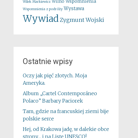
Wspomnienia
Wilno
Wilek Markiewicz
Wystawa
Wspomnienia z podróży
Wywiad
Zygmunt Wojski
Ostatnie wpisy
Oczy jak pięć złotych. Moja
Ameryka.
Album „Cartel Contemporáneo
Polaco” Barbary Paciorek
Tam, gdzie na francuskiej ziemi bije
polskie serce
Hej, od Krakowa jadę, w dalekie obce
strony… i na Listę UNESCO!