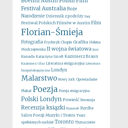
Boehm
Austin Polish Film
Australia
Festival
Boże
Narodzenie
Dziennik z podróży
Esej
Film
Festiwal Polskich Filmów w Austin
Florian-Śmieja
Fotografia
Grafika
Fryderyk Chopin
Helena
II wojna światowa
Modrzejewska
Jazz
Kazimierz Braun
Kanada
Katarzyna Szrodt
Literatura emigracyjna
Kazimierz Głaz
Literatura
Londyn
hiszpańskojęzyczna
Malarstwo
Opowiadanie
Nowy Jork
Poezja
Plakat
Poezja emigracyjna
Polski Londyn
Powieść
Recenzja
Recenzja ksiązki
Rzeźba
Rysunek
Salon Poezji Muzyki i Teatru
Teatr
Toronto
spełnionych nadziei
Tłumaczenie