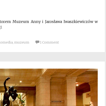
rektorem Muzeum Anny i Jarosława Iwaszkiewiczów w
).
omedia
,
muzeum
1 Comment