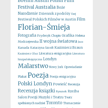
Boehm
Austin Polish Film
Australia
Festival
Boże
Narodzenie
Dziennik z podróży
Esej
Film
Festiwal Polskich Filmów w Austin
Florian-Śmieja
Fotografia
Grafika
Fryderyk Chopin
Helena
II wojna światowa
Modrzejewska
Jazz
Kazimierz Braun
Kanada
Katarzyna Szrodt
Literatura emigracyjna
Kazimierz Głaz
Literatura
Londyn
hiszpańskojęzyczna
Malarstwo
Opowiadanie
Nowy Jork
Poezja
Plakat
Poezja emigracyjna
Polski Londyn
Powieść
Recenzja
Recenzja ksiązki
Rzeźba
Rysunek
Salon Poezji Muzyki i Teatru
Teatr
Toronto
spełnionych nadziei
Tłumaczenie