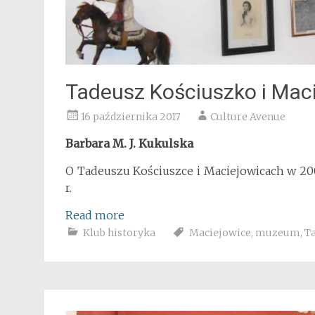
Tadeusz Kościuszko i Mac
16 października 2017
Culture Avenue
Barbara M. J. Kukulska
O Tadeuszu Kościuszce i Maciejowicach w 200.
r.
Read more
Klub historyka
Maciejowice
,
muzeum
,
T