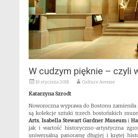
W cudzym pięknie – czyli
10 stycznia 2018
Culture Avenue
Katarzyna Szrodt
Noworoczna wyprawa do Bostonu zamieniła s
są kolekcje sztuki trzech bostońskich muze
Arts
,
Isabella Stewart Gardner Museum
i
Ha
jak i wartość historyczno-artystyczna zgr
uniwersalną panoramę długiej i krętej histor