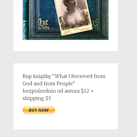
Kup książkę "What I Received from
God and from People"
bezpośrednio od autora $12 +
shipping $3