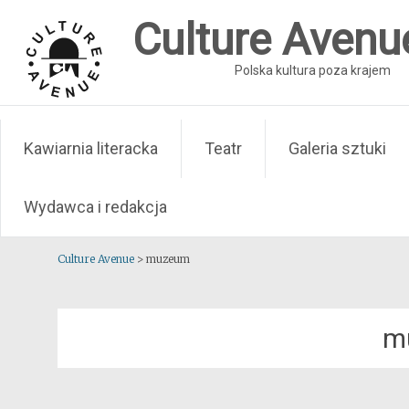
Skip
Culture Avenu
to
content
Polska kultura poza krajem
Kawiarnia literacka
Teatr
Galeria sztuki
Wydawca i redakcja
Culture Avenue
>
muzeum
m