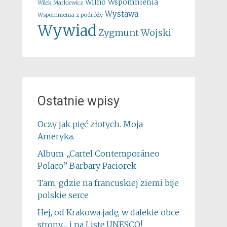
Wspomnienia
Wilno
Wilek Markiewicz
Wystawa
Wspomnienia z podróży
Wywiad
Zygmunt Wojski
Ostatnie wpisy
Oczy jak pięć złotych. Moja
Ameryka.
Album „Cartel Contemporáneo
Polaco” Barbary Paciorek
Tam, gdzie na francuskiej ziemi bije
polskie serce
Hej, od Krakowa jadę, w dalekie obce
strony… i na Listę UNESCO!