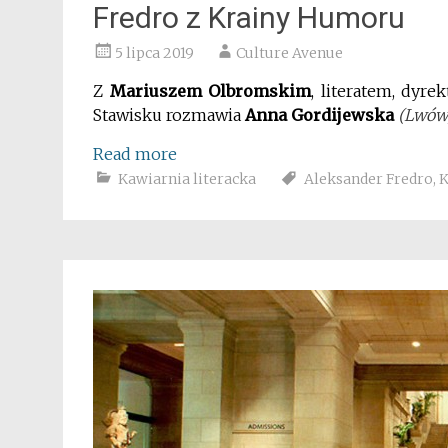
Fredro z Krainy Humoru
5 lipca 2019
Culture Avenue
Z
Mariuszem Olbromskim
, literatem, dy
Stawisku rozmawia
Anna Gordijewska
(Lwów
Read more
Kawiarnia literacka
Aleksander Fredro
,
K