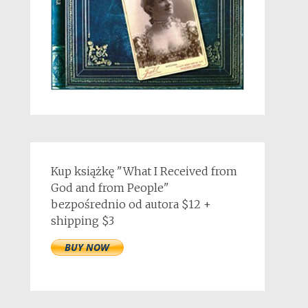
Kup książkę "What I Received from
God and from People"
bezpośrednio od autora $12 +
shipping $3