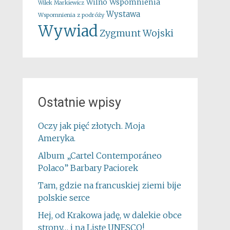
Wspomnienia
Wilno
Wilek Markiewicz
Wystawa
Wspomnienia z podróży
Wywiad
Zygmunt Wojski
Ostatnie wpisy
Oczy jak pięć złotych. Moja
Ameryka.
Album „Cartel Contemporáneo
Polaco” Barbary Paciorek
Tam, gdzie na francuskiej ziemi bije
polskie serce
Hej, od Krakowa jadę, w dalekie obce
strony… i na Listę UNESCO!