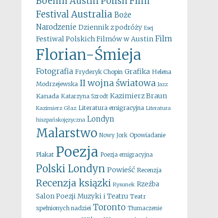
Boehm
Austin Polish Film
Australia
Festival
Boże
Narodzenie
Dziennik z podróży
Esej
Film
Festiwal Polskich Filmów w Austin
Florian-Śmieja
Fotografia
Grafika
Fryderyk Chopin
Helena
II wojna światowa
Modrzejewska
Jazz
Kazimierz Braun
Kanada
Katarzyna Szrodt
Literatura emigracyjna
Kazimierz Głaz
Literatura
Londyn
hiszpańskojęzyczna
Malarstwo
Opowiadanie
Nowy Jork
Poezja
Plakat
Poezja emigracyjna
Polski Londyn
Powieść
Recenzja
Recenzja ksiązki
Rzeźba
Rysunek
Salon Poezji Muzyki i Teatru
Teatr
Toronto
spełnionych nadziei
Tłumaczenie