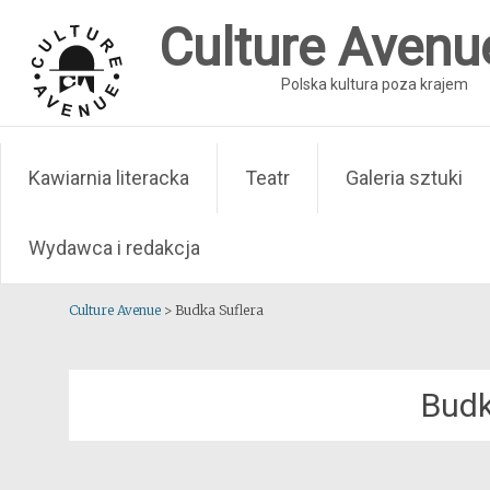
Skip
Culture Avenu
to
content
Polska kultura poza krajem
Kawiarnia literacka
Teatr
Galeria sztuki
Wydawca i redakcja
Culture Avenue
>
Budka Suflera
Budk