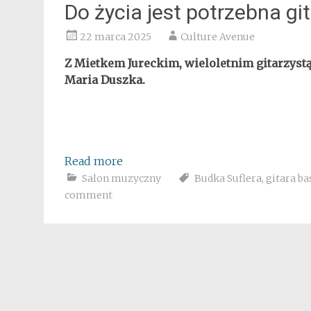
Do życia jest potrzebna gi
22 marca 2025
Culture Avenue
Z Mietkem Jureckim, wieloletnim gitarzys
Maria Duszka.
Read more
Salon muzyczny
Budka Suflera
,
gitara b
comment