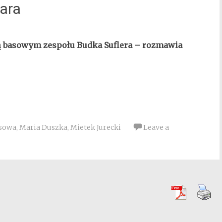
tara
tą basowym zespołu Budka Suflera – rozmawia
asowa
,
Maria Duszka
,
Mietek Jurecki
Leave a