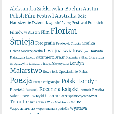
Aleksandra Ziółkowska-Boehm
Austin
Australia
Polish Film Festival
Boże
Narodzenie
Festiwal Polskich
Dziennik z podróży
Esej
Florian-
Film
Filmów w Austin
Śmieja
Fotografia
Grafika
Fryderyk Chopin
II wojna światowa
Kanada
Helena Modrzejewska
Jazz
Kazimierz Braun
Literatura
Katarzyna Szrodt
Kazimierz Głaz
Londyn
emigracyjna
Literatura hiszpańskojęzyczna
Malarstwo
Opowiadanie
Plakat
Nowy Jork
Poezja
Polski Londyn
Poezja emigracyjna
Recenzja ksiązki
Powieść
Rzeźba
Recenzja
Rysunek
Salon Poezji Muzyki i Teatru
Teatr spełnionych nadziei
Toronto
Wilno
Tłumaczenie
Wilek Markiewicz
Wystawa
Wspomnienia
Wspomnienia z podróży