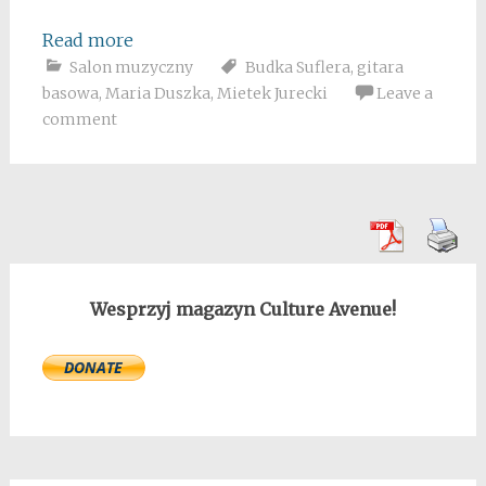
Read more
Salon muzyczny
Budka Suflera
,
gitara
basowa
,
Maria Duszka
,
Mietek Jurecki
Leave a
comment
Wesprzyj magazyn Culture Avenue!