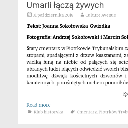
Umarli łączą żywych
31 października 2018
Culture Avenue
Tekst: Joanna Sokołowska-Gwizdka
Fotografie: Andrzej Sokołowski i Marcin S
S
tary cmentarz w Piotrkowie Trybunalskim zaw
stopami, spadającymi z drzew kasztanami, 
wielką łuną na niebie od palących się sete
ubranych ludzi idących odwiedzić swoich blis
modlitwę, dźwięk kościelnych dzwonów i 
kamiennych, porośniętych mchem pomników
Sp
Read more
Klub historyka
Cmentarz
,
Piotrków Tryb