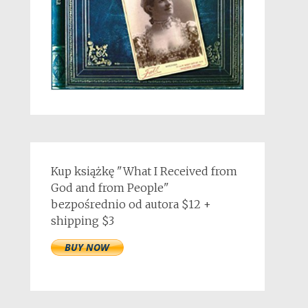
Kup książkę "What I Received from
God and from People"
bezpośrednio od autora $12 +
shipping $3