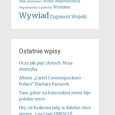
Wspomnienia
Wilno
Wilek Markiewicz
Wystawa
Wspomnienia z podróży
Wywiad
Zygmunt Wojski
Ostatnie wpisy
Oczy jak pięć złotych. Moja
Ameryka.
Album „Cartel Contemporáneo
Polaco” Barbary Paciorek
Tam, gdzie na francuskiej ziemi bije
polskie serce
Hej, od Krakowa jadę, w dalekie obce
strony… i na Listę UNESCO!