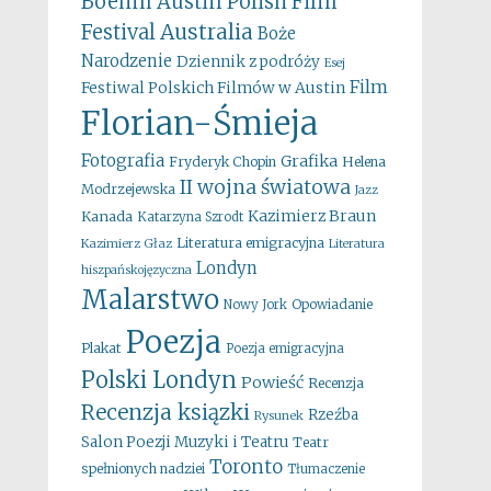
Boehm
Austin Polish Film
Australia
Festival
Boże
Narodzenie
Dziennik z podróży
Esej
Film
Festiwal Polskich Filmów w Austin
Florian-Śmieja
Fotografia
Grafika
Fryderyk Chopin
Helena
II wojna światowa
Modrzejewska
Jazz
Kazimierz Braun
Kanada
Katarzyna Szrodt
Literatura emigracyjna
Kazimierz Głaz
Literatura
Londyn
hiszpańskojęzyczna
Malarstwo
Opowiadanie
Nowy Jork
Poezja
Plakat
Poezja emigracyjna
Polski Londyn
Powieść
Recenzja
Recenzja ksiązki
Rzeźba
Rysunek
Salon Poezji Muzyki i Teatru
Teatr
Toronto
spełnionych nadziei
Tłumaczenie