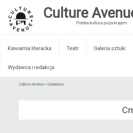
Skip
Culture Avenu
to
content
Polska kultura poza krajem
Kawiarnia literacka
Teatr
Galeria sztuki
Wydawca i redakcja
Culture Avenue
>
Cmentarz
Cm