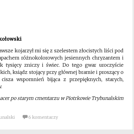
okołowski
sze kojarzył mi się z szelestem złocistych liści pod
zapachem różnokolorowych jesiennych chryzantem i
k tysięcy zniczy i świec. Do tego gwar uroczyście
kich, ksiądz stojący przy głównej bramie i proszący o
cisza wspomnień bijąca z przepięknych, starych,
.
acer po starym cmentarzu w Piotrkowie Trybunalskim
unalski
6 komentarzy