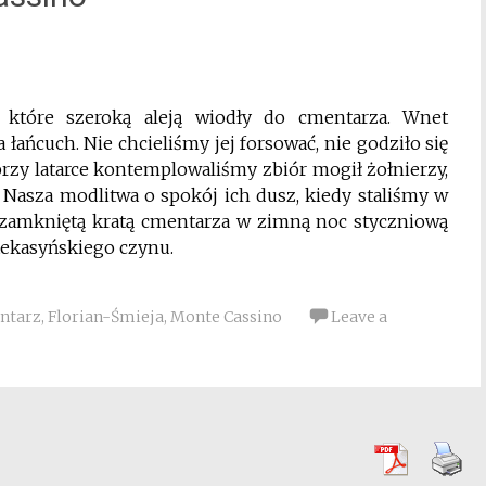
 które szeroką aleją wiodły do cmentarza. Wnet
łańcuch. Nie chcieliśmy jej forsować, nie godziło się
przy latarce kontemplowaliśmy zbiór mogił żołnierzy,
e. Nasza modlitwa o spokój ich dusz, kiedy staliśmy w
zamkniętą kratą cmentarza w zimną noc styczniową
tekasyńskiego czynu.
ntarz
,
Florian-Śmieja
,
Monte Cassino
Leave a