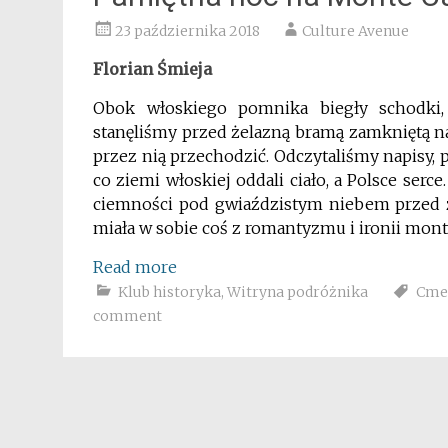
23 października 2018
Culture Avenue
Florian Śmieja
Obok włoskiego pomnika biegły schodki,
stanęliśmy przed żelazną bramą zamkniętą na 
przez nią przechodzić. Odczytaliśmy napisy, 
co ziemi włoskiej oddali ciało, a Polsce serc
ciemności pod gwiaździstym niebem przed 
miała w sobie coś z romantyzmu i ironii mon
Read more
Klub historyka
,
Witryna podróżnika
Cme
comment