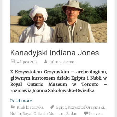
Kanadyjski Indiana Jones
14 lipca 2017
Culture Avenue
Z Krzysztofem Grzymskim – archeologiem,
głównym kustoszem działu Egiptu i Nubii w
Royal Ontario Museum w Toronto –
rozmawia
Joanna Sokołowska-Gwizdka.
Read more
Klub historyka
Egipt
,
Krzysztof Grzymski
,
Nubia
,
Royal Ontario Museum
,
Sudan
Leave a