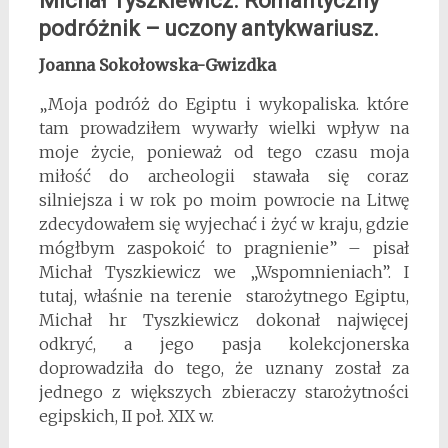
Michał Tyszkiewicz. Romantyczny
podróżnik – uczony antykwariusz.
Joanna Sokołowska-Gwizdka
„Moja podróż do Egiptu i wykopaliska. które
tam prowadziłem wywarły wielki wpływ na
moje życie, ponieważ od tego czasu moja
miłość do archeologii stawała się coraz
silniejsza i w rok po moim powrocie na Litwę
zdecydowałem się wyjechać i żyć w kraju, gdzie
mógłbym zaspokoić to pragnienie” – pisał
Michał Tyszkiewicz we „Wspomnieniach”. I
tutaj, właśnie na terenie starożytnego Egiptu,
Michał hr Tyszkiewicz dokonał najwięcej
odkryć, a jego pasja kolekcjonerska
doprowadziła do tego, że uznany został za
jednego z większych zbieraczy starożytności
egipskich, II poł. XIX w.