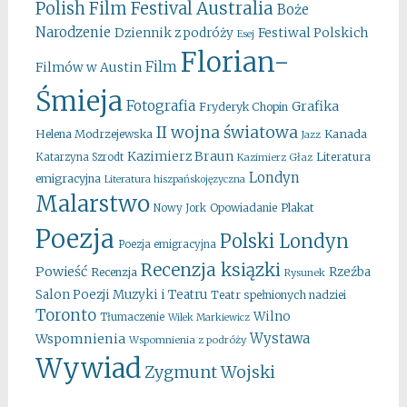
Australia
Polish Film Festival
Boże
Narodzenie
Festiwal Polskich
Dziennik z podróży
Esej
Florian-
Film
Filmów w Austin
Śmieja
Fotografia
Grafika
Fryderyk Chopin
II wojna światowa
Kanada
Helena Modrzejewska
Jazz
Kazimierz Braun
Literatura
Katarzyna Szrodt
Kazimierz Głaz
Londyn
emigracyjna
Literatura hiszpańskojęzyczna
Malarstwo
Opowiadanie
Plakat
Nowy Jork
Poezja
Polski Londyn
Poezja emigracyjna
Recenzja ksiązki
Powieść
Rzeźba
Recenzja
Rysunek
Salon Poezji Muzyki i Teatru
Teatr spełnionych nadziei
Toronto
Wilno
Tłumaczenie
Wilek Markiewicz
Wystawa
Wspomnienia
Wspomnienia z podróży
Wywiad
Zygmunt Wojski