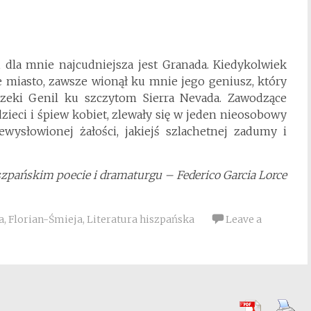
, dla mnie najcudniejsza jest Granada. Kiedykolwiek
miasto, zawsze wionął ku mnie jego geniusz, który
rzeki Genil ku szczytom Sierra Nevada. Zawodzące
zieci i śpiew kobiet, zlewały się w jeden nieosobowy
wysłowionej żałości, jakiejś szlachetnej zadumy i
szpańskim poecie i dramaturgu – Federico Garcia Lorce
a
,
Florian-Śmieja
,
Literatura hiszpańska
Leave a