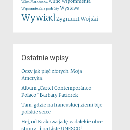
Wspomnienia
Wilno
Wilek Markiewicz
Wystawa
Wspomnienia z podróży
Wywiad
Zygmunt Wojski
Ostatnie wpisy
Oczy jak pięć złotych. Moja
Ameryka.
Album „Cartel Contemporáneo
Polaco” Barbary Paciorek
Tam, gdzie na francuskiej ziemi bije
polskie serce
Hej, od Krakowa jadę, w dalekie obce
strony… i na Listę UNESCO!