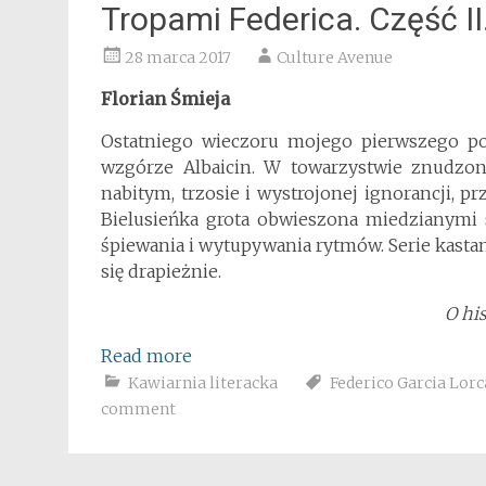
Tropami Federica. Część II
28 marca 2017
Culture Avenue
Florian Śmieja
Ostatniego wieczoru mojego pierwszego p
wzgórze Albaicin. W towarzystwie znudzon
nabitym, trzosie i wystrojonej ignorancji, 
Bielusieńka grota obwieszona miedzianymi s
śpiewania i wytupywania rytmów. Serie kastan
się drapieżnie.
O hi
Read more
Kawiarnia literacka
Federico Garcia Lorc
comment