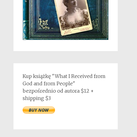
Kup książkę "What I Received from
God and from People"
bezpośrednio od autora $12 +
shipping $3