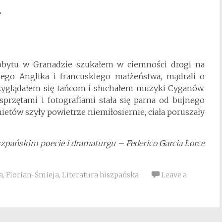
.
obytu w Granadzie szukałem w ciemności drogi na
ego Anglika i francuskiego małżeństwa, mądrali o
przyglądałem się tańcom i słuchałem muzyki Cyganów.
przętami i fotografiami stała się parna od bujnego
ietów szyły powietrze niemiłosiernie, ciała poruszały
szpańskim poecie i dramaturgu – Federico Garcia Lorce
a
,
Florian-Śmieja
,
Literatura hiszpańska
Leave a