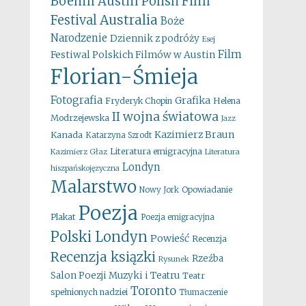
Boehm
Austin Polish Film
Australia
Festival
Boże
Narodzenie
Dziennik z podróży
Esej
Film
Festiwal Polskich Filmów w Austin
Florian-Śmieja
Fotografia
Grafika
Fryderyk Chopin
Helena
II wojna światowa
Modrzejewska
Jazz
Kazimierz Braun
Kanada
Katarzyna Szrodt
Literatura emigracyjna
Kazimierz Głaz
Literatura
Londyn
hiszpańskojęzyczna
Malarstwo
Opowiadanie
Nowy Jork
Poezja
Plakat
Poezja emigracyjna
Polski Londyn
Powieść
Recenzja
Recenzja ksiązki
Rzeźba
Rysunek
Salon Poezji Muzyki i Teatru
Teatr
Toronto
spełnionych nadziei
Tłumaczenie