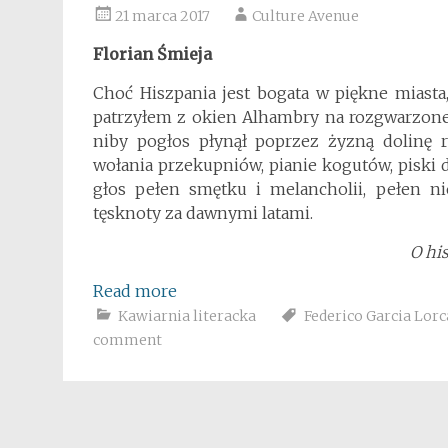
21 marca 2017
Culture Avenue
Florian Śmieja
Choć Hiszpania jest bogata w piękne miasta
patrzyłem z okien Alhambry na rozgwarzone 
niby pogłos płynął poprzez żyzną dolinę 
wołania przekupniów, pianie kogutów, piski d
głos pełen smętku i melancholii, pełen nie
tęsknoty za dawnymi latami.
O hi
Read more
Kawiarnia literacka
Federico Garcia Lorc
comment