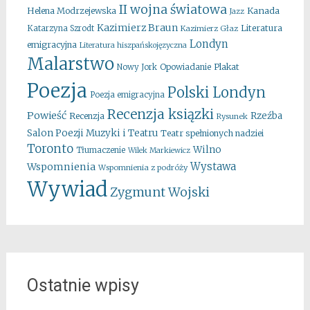
II wojna światowa
Kanada
Helena Modrzejewska
Jazz
Kazimierz Braun
Literatura
Katarzyna Szrodt
Kazimierz Głaz
Londyn
emigracyjna
Literatura hiszpańskojęzyczna
Malarstwo
Opowiadanie
Plakat
Nowy Jork
Poezja
Polski Londyn
Poezja emigracyjna
Recenzja ksiązki
Powieść
Rzeźba
Recenzja
Rysunek
Salon Poezji Muzyki i Teatru
Teatr spełnionych nadziei
Toronto
Wilno
Tłumaczenie
Wilek Markiewicz
Wystawa
Wspomnienia
Wspomnienia z podróży
Wywiad
Zygmunt Wojski
Ostatnie wpisy