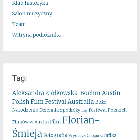
Klub historyka
Salon muzyczny
Teatr
Witryna podróżnika
Tagi
Aleksandra Ziółkowska-Boehm
Austin
Australia
Polish Film Festival
Boże
Narodzenie
Festiwal Polskich
Dziennik z podróży
Esej
Florian-
Film
Filmów w Austin
Śmieja
Fotografia
Grafika
Fryderyk Chopin