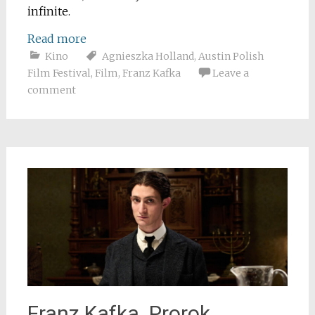
infinite.
Read more
Kino
Agnieszka Holland
,
Austin Polish
Film Festival
,
Film
,
Franz Kafka
Leave a
comment
Franz Kafka. Prorok