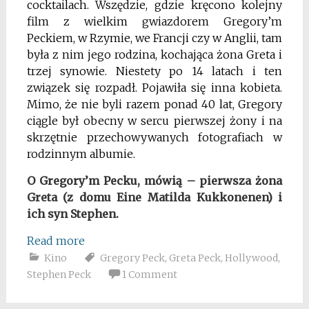
cocktailach. Wszędzie, gdzie kręcono kolejny
film z wielkim gwiazdorem Gregory’m
Peckiem, w Rzymie, we Francji czy w Anglii, tam
była z nim jego rodzina, kochająca żona Greta i
trzej synowie. Niestety po 14 latach i ten
związek się rozpadł. Pojawiła się inna kobieta.
Mimo, że nie byli razem ponad 40 lat, Gregory
ciągle był obecny w sercu pierwszej żony i na
skrzętnie przechowywanych fotografiach w
rodzinnym albumie.
O Gregory’m Pecku, mówią – pierwsza żona
Greta (z domu Eine Matilda Kukkonenen) i
ich syn Stephen.
Read more
Kino
Gregory Peck
,
Greta Peck
,
Hollywood
,
Stephen Peck
1 Comment