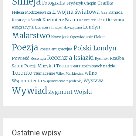
Śmieja
Fotografia
Grafika
Fryderyk Chopin
II wojna światowa
Kanada
Helena Modrzejewska
Jazz
Kazimierz Braun
Literatura
Katarzyna Szrodt
Kazimierz Głaz
Londyn
emigracyjna
Literatura hiszpańskojęzyczna
Malarstwo
Opowiadanie
Plakat
Nowy Jork
Poezja
Polski Londyn
Poezja emigracyjna
Recenzja ksiązki
Powieść
Rzeźba
Recenzja
Rysunek
Salon Poezji Muzyki i Teatru
Teatr spełnionych nadziei
Toronto
Wilno
Tłumaczenie
Wilek Markiewicz
Wystawa
Wspomnienia
Wspomnienia z podróży
Wywiad
Zygmunt Wojski
Ostatnie wpisy