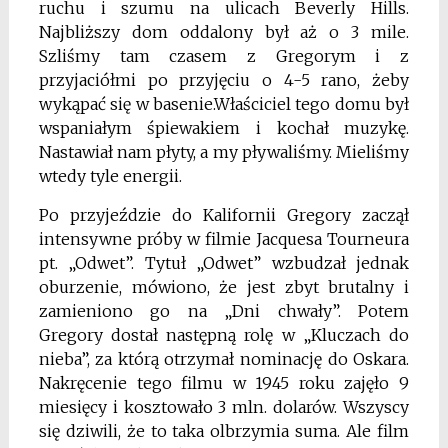
ruchu i szumu na ulicach Beverly Hills.
Najbliższy dom oddalony był aż o 3 mile.
Szliśmy tam czasem z Gregorym i z
przyjaciółmi po przyjęciu o 4-5 rano, żeby
wykąpać się w basenie.Właściciel tego domu był
wspaniałym śpiewakiem i kochał muzykę.
Nastawiał nam płyty, a my pływaliśmy. Mieliśmy
wtedy tyle energii.
Po przyjeździe do Kalifornii Gregory zaczął
intensywne próby w filmie Jacquesa Tourneura
pt. „Odwet”. Tytuł „Odwet” wzbudzał jednak
oburzenie, mówiono, że jest zbyt brutalny i
zamieniono go na „Dni chwały”. Potem
Gregory dostał następną rolę w „Kluczach do
nieba”, za którą otrzymał nominację do Oskara.
Nakręcenie tego filmu w 1945 roku zajęło 9
miesięcy i kosztowało 3 mln. dolarów. Wszyscy
się dziwili, że to taka olbrzymia suma. Ale film