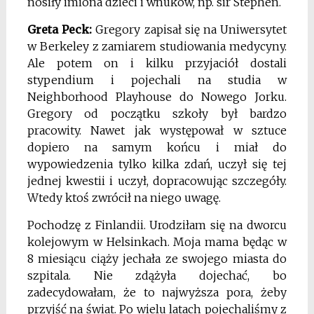
nosiły imiona dzieci i wnuków, np. sir Stephen.
Greta Peck:
Gregory zapisał się na Uniwersytet
w Berkeley z zamiarem studiowania medycyny.
Ale potem on i kilku przyjaciół dostali
stypendium i pojechali na studia w
Neighborhood Playhouse do Nowego Jorku.
Gregory od początku szkoły był bardzo
pracowity. Nawet jak występował w sztuce
dopiero na samym końcu i miał do
wypowiedzenia tylko kilka zdań, uczył się tej
jednej kwestii i uczył, dopracowując szczegóły.
Wtedy ktoś zwrócił na niego uwagę.
Pochodzę z Finlandii. Urodziłam się na dworcu
kolejowym w Helsinkach. Moja mama będąc w
8 miesiącu ciąży jechała ze swojego miasta do
szpitala. Nie zdążyła dojechać, bo
zadecydowałam, że to najwyższa pora, żeby
przyjść na świat. Po wielu latach pojechaliśmy z