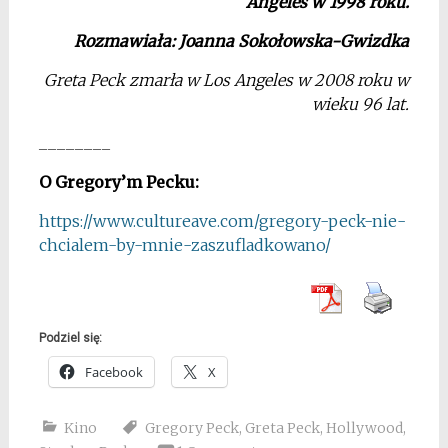
Angeles w 1998 roku.
Rozmawiała: Joanna Sokołowska-Gwizdka
Greta Peck zmarła w Los Angeles w 2008 roku w
wieku 96 lat.
________
O Gregory’m Pecku:
https://www.cultureave.com/gregory-peck-nie-
chcialem-by-mnie-zaszufladkowano/
Podziel się:
Facebook
X
Kino
Gregory Peck
,
Greta Peck
,
Hollywood
,