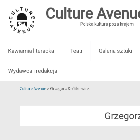
Skip
Culture Avenu
to
content
Polska kultura poza krajem
Kawiarnia literacka
Teatr
Galeria sztuki
Wydawca i redakcja
Culture Avenue
>
Grzegorz Królikiewicz
Grzegorz