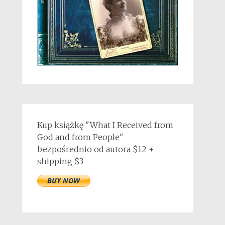
Kup książkę "What I Received from
God and from People"
bezpośrednio od autora $12 +
shipping $3