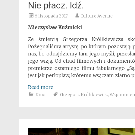
Nie płacz. Idź.
6 listopada 2017
Culture Avenue
Mieczysław Kuźmicki
Ze śmiercią Grzegorza Królikiewicza sk
Pożegnaliśmy artystę, po którym pozostają: 
nas, bo odnajdziemy tam jego myśli, przesłan
jego wizją. Od etiud filmowych i dokumentów
premierze ostatniego filmu fabularnego „Są
jest jak perłopław, któremu wsączam ziarno pia
Read more
Kino
Grzegorz Królikiewicz
,
Wspomnien