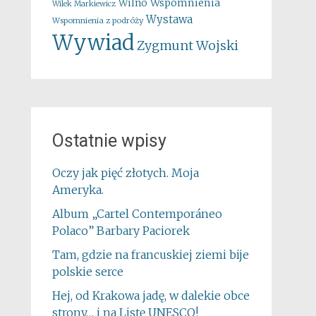
Wspomnienia
Wilno
Wilek Markiewicz
Wystawa
Wspomnienia z podróży
Wywiad
Zygmunt Wojski
Ostatnie wpisy
Oczy jak pięć złotych. Moja
Ameryka.
Album „Cartel Contemporáneo
Polaco” Barbary Paciorek
Tam, gdzie na francuskiej ziemi bije
polskie serce
Hej, od Krakowa jadę, w dalekie obce
strony… i na Listę UNESCO!