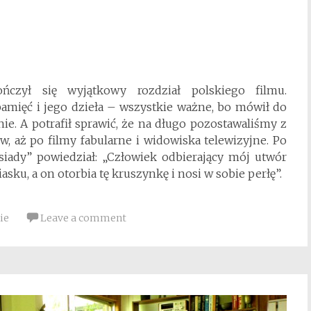
ończył się wyjątkowy rozdział polskiego filmu.
pamięć i jego dzieła – wszystkie ważne, bo mówił do
ie. A potrafił sprawić, że na długo pozostawaliśmy z
, aż po filmy fabularne i widowiska telewizyjne. Po
siady” powiedział: „Człowiek odbierający mój utwór
sku, a on otorbia tę kruszynkę i nosi w sobie perłę”.
ie
Leave a comment