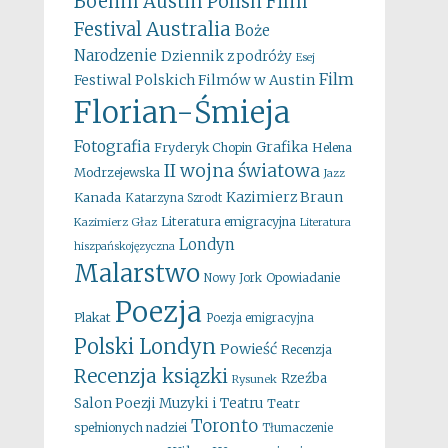
Boehm
Austin Polish Film
Australia
Festival
Boże
Narodzenie
Dziennik z podróży
Esej
Film
Festiwal Polskich Filmów w Austin
Florian-Śmieja
Fotografia
Grafika
Fryderyk Chopin
Helena
II wojna światowa
Modrzejewska
Jazz
Kazimierz Braun
Kanada
Katarzyna Szrodt
Literatura emigracyjna
Kazimierz Głaz
Literatura
Londyn
hiszpańskojęzyczna
Malarstwo
Opowiadanie
Nowy Jork
Poezja
Plakat
Poezja emigracyjna
Polski Londyn
Powieść
Recenzja
Recenzja ksiązki
Rzeźba
Rysunek
Salon Poezji Muzyki i Teatru
Teatr
Toronto
spełnionych nadziei
Tłumaczenie