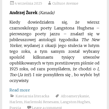
4 września 2025
Culture Avenue
Andrzej Żurek
(Kanada)
Kiedy dowiedziałem się, że wiersz
czarnoskórego poety Langstona Hughesa –
pierwszego poety jazzu – znalazł się w
jubileuszowej antologii tygodnika
The New
Yorker
, wydanej z okazji jego stulecia w lutym
tego roku, a tym samym został wybrany
spośród kilkunastu tysięcy utworów
opublikowanych w tym prestiżowym piśmie od
1925 roku, od razu pomyślałem, że chodzi o
I,
Too
(
Ja też
). I nie pomyliłem się , bo wybór był
oczywisty.
Read more
Kawiarnia literacka
Afroamerykanie
,
Harlem
,
Harlemski Renesans
,
Langston Hughes
,
Poezja
Leave a comment