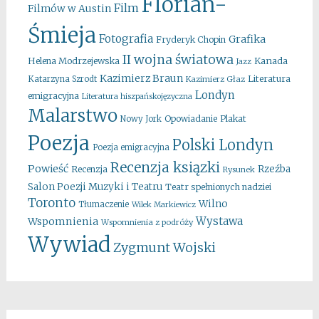
Florian-
Film
Filmów w Austin
Śmieja
Fotografia
Grafika
Fryderyk Chopin
II wojna światowa
Kanada
Helena Modrzejewska
Jazz
Kazimierz Braun
Literatura
Katarzyna Szrodt
Kazimierz Głaz
Londyn
emigracyjna
Literatura hiszpańskojęzyczna
Malarstwo
Opowiadanie
Plakat
Nowy Jork
Poezja
Polski Londyn
Poezja emigracyjna
Recenzja ksiązki
Powieść
Rzeźba
Recenzja
Rysunek
Salon Poezji Muzyki i Teatru
Teatr spełnionych nadziei
Toronto
Wilno
Tłumaczenie
Wilek Markiewicz
Wystawa
Wspomnienia
Wspomnienia z podróży
Wywiad
Zygmunt Wojski