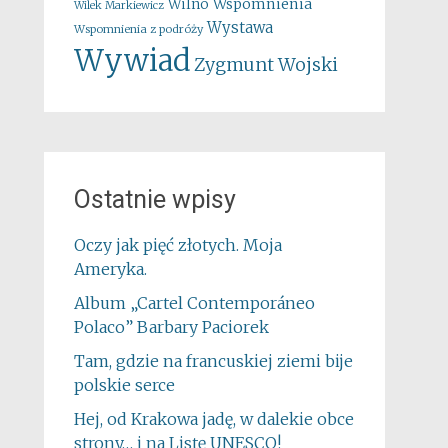
Wspomnienia
Wilno
Wilek Markiewicz
Wystawa
Wspomnienia z podróży
Wywiad
Zygmunt Wojski
Ostatnie wpisy
Oczy jak pięć złotych. Moja
Ameryka.
Album „Cartel Contemporáneo
Polaco” Barbary Paciorek
Tam, gdzie na francuskiej ziemi bije
polskie serce
Hej, od Krakowa jadę, w dalekie obce
strony… i na Listę UNESCO!