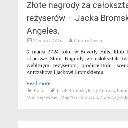
Złote nagrody za całokszta
reżyserów – Jacka Bromsk
Angeles.
28 marca 2024
Culture Avenue
9 marca 2024 roku w Beverly Hills, Klub 
ofiarował Złote Nagrody za całokształt t
wybitnym reżyserom, producentom, sce
Antczakowi i Jackowi Bromskiemu.
Read more
Kino
Jacek Bromski
,
Jerzy Antczak
,
Kata
Modrzejewskiej
,
Maja Trochimczyk
,
Złote Nagrod