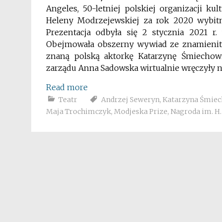
Angeles, 50-letniej polskiej organizacji ku
Heleny Modrzejewskiej za rok 2020 wybit
Prezentacja odbyła się 2 stycznia 2021 
Obejmowała obszerny wywiad ze znamienit
znaną polską aktorkę Katarzynę Śmiechow
zarządu Anna Sadowska wirtualnie wręczyły n
Read more
Teatr
Andrzej Seweryn
,
Katarzyna Śmiec
Maja Trochimczyk
,
Modjeska Prize
,
Nagroda im. H