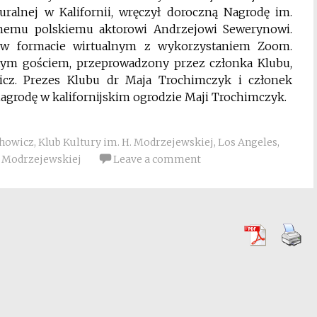
lturalnej w Kalifornii, wręczył doroczną Nagrodę im.
nemu polskiemu aktorowi Andrzejowi Sewerynowi.
r. w formacie wirtualnym z wykorzystaniem Zoom.
ym gościem, przeprowadzony przez członka Klubu,
icz. Prezes Klubu dr Maja Trochimczyk i członek
agrodę w kalifornijskim ogrodzie Maji Trochimczyk.
howicz
,
Klub Kultury im. H. Modrzejewskiej
,
Los Angeles
,
. Modrzejewskiej
Leave a comment