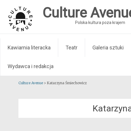
Skip
Culture Avenu
to
content
Polska kultura poza krajem
Kawiarnia literacka
Teatr
Galeria sztuki
Wydawca i redakcja
Culture Avenue
>
Katarzyna Śmiechowicz
Katarzyn