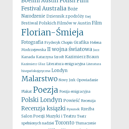
Boehm
Austin Polish Film
Australia
Festival
Boże
Narodzenie
Dziennik z podróży
Esej
Film
Festiwal Polskich Filmów w Austin
Florian-Śmieja
Fotografia
Grafika
Fryderyk Chopin
Helena
II wojna światowa
Modrzejewska
Jazz
Kazimierz Braun
Kanada
Katarzyna Szrodt
Literatura emigracyjna
Kazimierz Głaz
Literatura
Londyn
hiszpańskojęzyczna
Malarstwo
Opowiadanie
Nowy Jork
Poezja
Plakat
Poezja emigracyjna
Polski Londyn
Powieść
Recenzja
Recenzja ksiązki
Rzeźba
Rysunek
Salon Poezji Muzyki i Teatru
Teatr
Toronto
spełnionych nadziei
Tłumaczenie