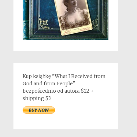
Kup książkę "What I Received from
God and from People"
bezpośrednio od autora $12 +
shipping $3