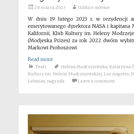
29 marca 2023
Culture Avenue
W dniu 19 lutego 2023 r. w rezydencji a
emerytowanego dyrektora NASA i kapitana 
Kalifornii, Klub Kultury im. Heleny Modrze
(Modjeska Prizes) za rok 2022 dwóm wybit
Markowi Proboszowi.
Read more
Teatr
Helena Modrzejewska
,
Katarzyna 
Kultury im. Heleny Modrzejewskiej
,
Los Angeles
,
M
Lehman
,
nagroda
Leave a comment